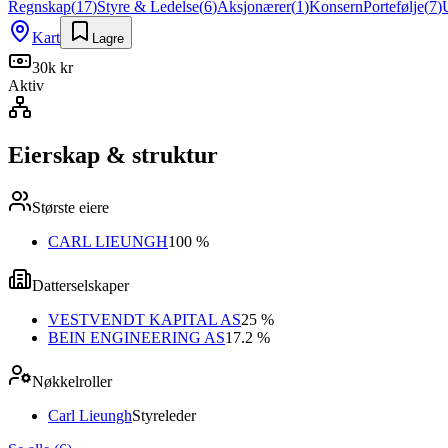
Regnskap
(
17
)
Styre & Ledelse
(
6
)
Aksjonærer
(
1
)
Konsern
Portefølje
(
7
)
Kart
Lagre
30k kr
Aktiv
Eierskap & struktur
Største eiere
CARL LIEUNGH
100 %
Datterselskaper
VESTVENDT KAPITAL AS
25 %
BEIN ENGINEERING AS
17.2 %
Nøkkelroller
Carl Lieungh
Styreleder