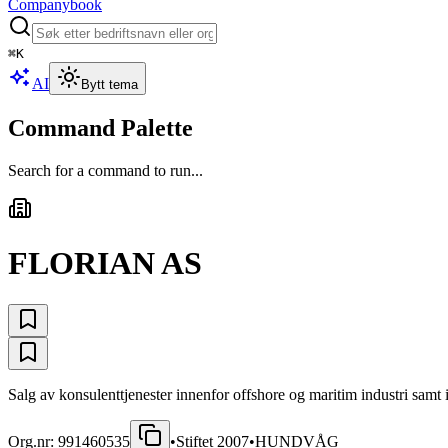
Companybook
⌘
K
AI
Bytt tema
Command Palette
Search for a command to run...
FLORIAN AS
Salg av konsulenttjenester innenfor offshore og maritim industri samt 
Org.nr:
991460535
•
Stiftet
2007
•
HUNDVÅG