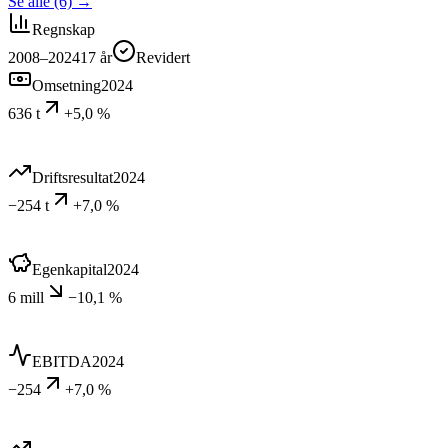
Se alle (6)
→
Regnskap
2008–2024
17
år
Revidert
Omsetning
2024
636 t
+5,0 %
Driftsresultat
2024
−254 t
+7,0 %
Egenkapital
2024
6 mill
−10,1 %
EBITDA
2024
−254
+7,0 %