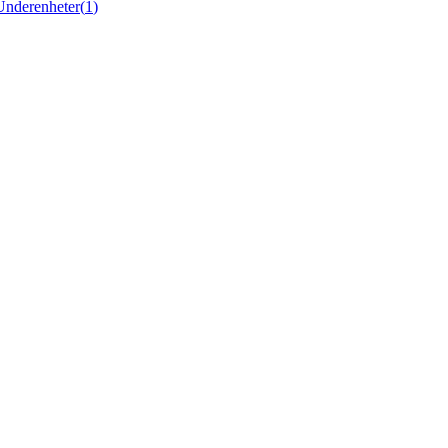
Underenheter
(
1
)