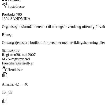
Postadresse
Postboks 700
1304
SANDVIKA
Organisasjonsform
Underenhet til næringsdrivende og offentlig forval
Bransje
Omsorgstjenester i botilbud for personer med utviklingshemming eller
Status
Aktiv
Registrert
30. mai 2007
MVA-registrert
Nei
Foretaksregisteret
Nei
Hendelser
Ansatte: 42 → 46
15. juli