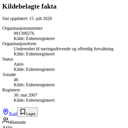
Kildebelagte fakta
Sist oppdatert:
15. juli 2026
Organisasjonsnummer
991309276
Kilde:
Enhetsregisteret
Organisasjonsform
Underenhet til næringsdrivende og offentlig forvaltning
Kilde:
Enhetsregisteret
Status
Aktiv
Kilde:
Enhetsregisteret
Ansatte
46
Kilde:
Enhetsregisteret
Registrert
30. mai 2007
Kilde:
Enhetsregisteret
Kart
Lagre
46
ansatte
Aktiv