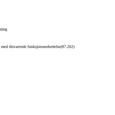
tning
 med tilsvarende funksjonsnedsettelse
(
87.202
)