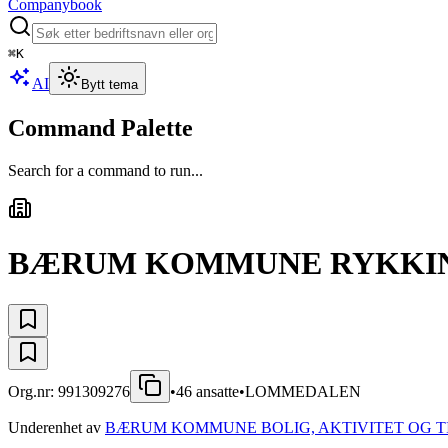
Companybook
⌘
K
AI
Bytt tema
Command Palette
Search for a command to run...
BÆRUM KOMMUNE RYKKINN
Org.nr:
991309276
•
46
ansatte
•
LOMMEDALEN
Underenhet av
BÆRUM KOMMUNE BOLIG, AKTIVITET OG T