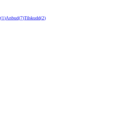
r
(
1
)
Anbud
(
7
)
Tilskudd
(
2
)