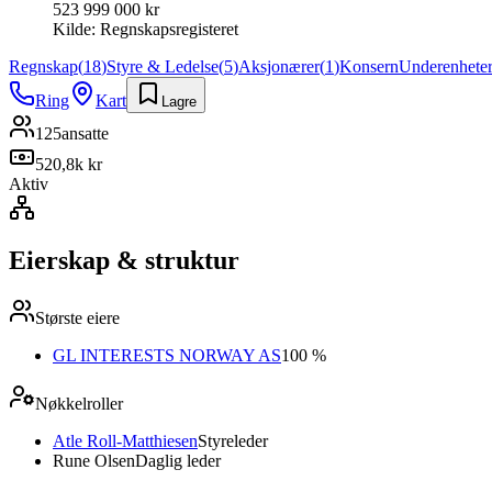
523 999 000 kr
Kilde:
Regnskapsregisteret
Regnskap
(
18
)
Styre & Ledelse
(
5
)
Aksjonærer
(
1
)
Konsern
Underenhete
Ring
Kart
Lagre
125
ansatte
520,8k kr
Aktiv
Eierskap & struktur
Største eiere
GL INTERESTS NORWAY AS
100 %
Nøkkelroller
Atle Roll-Matthiesen
Styreleder
Rune Olsen
Daglig leder