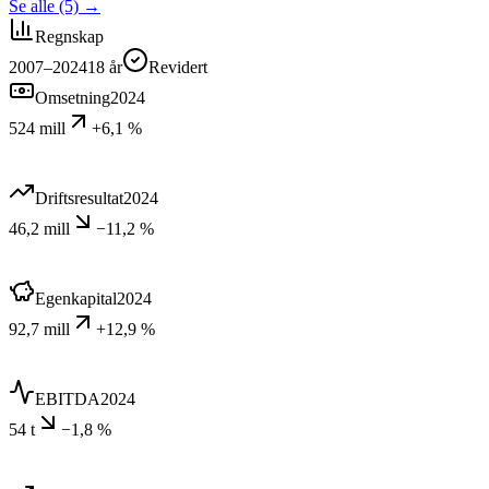
Se alle (5)
→
Regnskap
2007–2024
18
år
Revidert
Omsetning
2024
524 mill
+6,1 %
Driftsresultat
2024
46,2 mill
−11,2 %
Egenkapital
2024
92,7 mill
+12,9 %
EBITDA
2024
54 t
−1,8 %