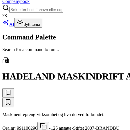
Companybook
⌘
K
AI
Bytt tema
Command Palette
Search for a command to run...
HADELAND MASKINDRIFT 
Maskinentreprenørvirksomhet og hva derved forbundet.
Org.nr:
991100296
•
125
ansatte
•
Stiftet
2007
•
BRANDBU