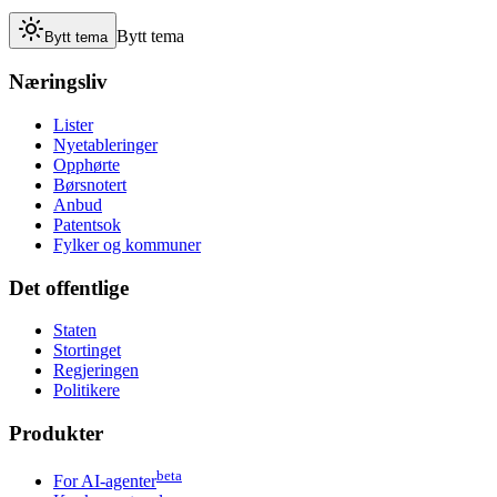
Bytt tema
Bytt tema
Næringsliv
Lister
Nyetableringer
Opphørte
Børsnotert
Anbud
Patentsok
Fylker og kommuner
Det offentlige
Staten
Stortinget
Regjeringen
Politikere
Produkter
beta
For AI-agenter