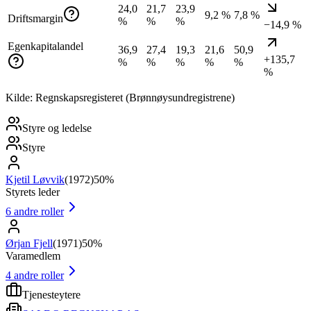
24,0
21,7
23,9
9,2 %
7,8 %
Driftsmargin
%
%
%
−14,9 %
Egenkapitalandel
36,9
27,4
19,3
21,6
50,9
+135,7
%
%
%
%
%
%
Kilde: Regnskapsregisteret (Brønnøysundregistrene)
Styre og ledelse
Styre
Kjetil Løvvik
(
1972
)
50%
Styrets leder
6
andre roller
Ørjan Fjell
(
1971
)
50%
Varamedlem
4
andre roller
Tjenesteytere