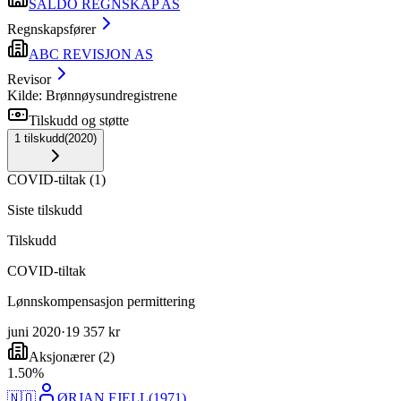
SALDO REGNSKAP AS
Regnskapsfører
ABC REVISJON AS
Revisor
Kilde: Brønnøysundregistrene
Tilskudd og støtte
1
tilskudd
(
2020
)
COVID-tiltak
(
1
)
Siste tilskudd
Tilskudd
COVID-tiltak
Lønnskompensasjon permittering
juni 2020
·
19 357 kr
Aksjonærer
(
2
)
1
.
50
%
🇳🇴
ØRJAN FJELL
(
1971
)