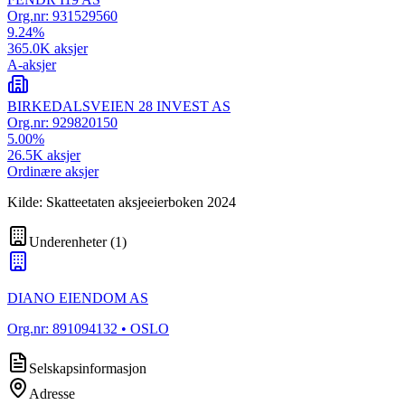
Org.nr:
931529560
9.24
%
365.0K
aksjer
A-aksjer
BIRKEDALSVEIEN 28 INVEST AS
Org.nr:
929820150
5.00
%
26.5K
aksjer
Ordinære aksjer
Kilde: Skatteetaten aksjeeierboken 2024
Underenheter
(
1
)
DIANO EIENDOM AS
Org.nr:
891094132
• OSLO
Selskapsinformasjon
Adresse