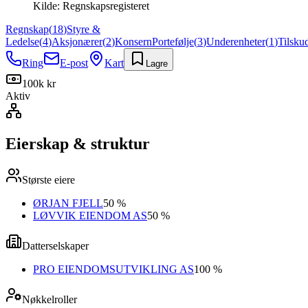
Kilde:
Regnskapsregisteret
Regnskap
(
18
)
Styre &
Ledelse
(
4
)
Aksjonærer
(
2
)
Konsern
Portefølje
(
3
)
Underenheter
(
1
)
Tilsku
Ring
E-post
Kart
Lagre
100k kr
Aktiv
Eierskap & struktur
Største eiere
ØRJAN FJELL
50 %
LØVVIK EIENDOM AS
50 %
Datterselskaper
PRO EIENDOMSUTVIKLING AS
100 %
Nøkkelroller