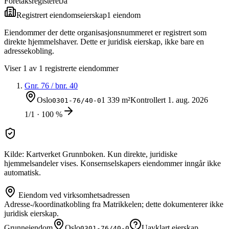
Foretaksregisteret
Ja
Registrert eiendomseierskap
1
eiendom
Eiendommer der dette organisasjonsnummeret er registrert som
direkte hjemmelshaver. Dette er juridisk eierskap, ikke bare en
adressekobling.
Viser
1
av
1
registrerte eiendommer
Gnr.
76
/ bnr.
40
Oslo
1 339 m²
Kontrollert
1. aug. 2026
0301-76/40-0
1/1 · 100 %
Kilde: Kartverket Grunnboken. Kun direkte, juridiske
hjemmelsandeler vises. Konsernselskapers eiendommer inngår ikke
automatisk.
Eiendom ved virksomhetsadressen
Adresse-/koordinatkobling fra Matrikkelen; dette dokumenterer ikke
juridisk eierskap.
Grunneiendom
Oslo
Uavklart eierskap
0301-76/40-0