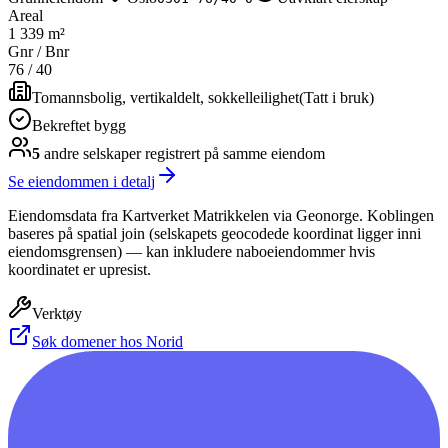
Areal
1 339 m²
Gnr / Bnr
76
/
40
Tomannsbolig, vertikaldelt, sokkelleilighet
(
Tatt i bruk
)
Bekreftet bygg
5
andre selskap
er
registrert på samme eiendom
Se eiendommen i detalj
Eiendomsdata fra Kartverket Matrikkelen via Geonorge. Koblingen
baseres på spatial join (selskapets geocodede koordinat ligger inni
eiendomsgrensen) — kan inkludere naboeiendommer hvis
koordinatet er upresist.
Verktøy
Søk domener hos Norid