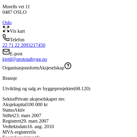
Morells vei 11
0487
OSLO
Oslo
Vis kart
Telefon
22 71 22 20
93217450
E-post
kjetil@prototalbygg.no
Organisasjonsform
Aksjeselskap
Bransje
Utvikling og salg av byggeprosjekter
(
68.120
)
Sektor
Private aksjeselskaper mv.
Aksjekapital
100 000 kr
Status
Aktiv
Stiftet
23. mars 2007
Registrert
29. mars 2007
Vedtektsdato
16. aug. 2010
MVA-registrert
Ja