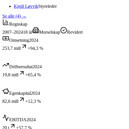
Kjetil Løvvik
Styreleder
Se alle (4)
→
Regnskap
2007–2024
18
år
Morselskap
Revidert
Omsetning
2024
253,7 mill
+94,3 %
Driftsresultat
2024
19,8 mill
+65,4 %
Egenkapital
2024
82,6 mill
+12,3 %
EBITDA
2024
20 t
+57,7 %