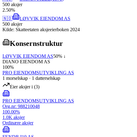
500
aksjer
2
.
50
%
🇳🇴
LØVVIK EIENDOM AS
500
aksjer
Kilde: Skatteetaten aksjeeierboken 2024
Konsernstruktur
LØVVIK EIENDOM AS
50
% ↓
DIANO EIENDOM AS
100
%
PRO EIENDOMSUTVIKLING AS
1
morselskap
·
1
datterselskap
Eier aksjer i
(
3
)
PRO EIENDOMSUTVIKLING AS
Org.nr:
988210048
100.00
%
1.0K
aksjer
Ordinære aksjer
FENDR I19 AS