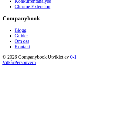
Konkurrentanalyse
Chrome Extension
Companybook
Blogg
Guider
Om oss
Kontakt
©
2026
Companybook
|
Utviklet av
0-1
Vilkår
Personvern