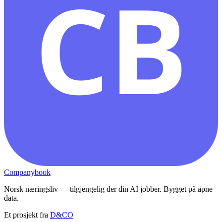
CB
Companybook
Norsk næringsliv — tilgjengelig der din AI jobber. Bygget på åpne
data.
Et prosjekt fra
D&CO