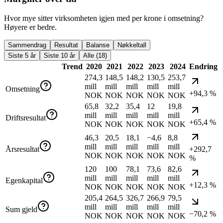
Hvor mye sitter virksomheten igjen med per krone i omsetning?
Høyere er bedre.
Sammendrag
Resultat
Balanse
Nøkkeltall
Siste 5 år
Siste 10 år
Alle (18)
Trend
2020
2021
2022
2023
2024
Endring
274,3
148,5
148,2
130,5
253,7
mill
mill
mill
mill
mill
Omsetning
+94,3 %
NOK
NOK
NOK
NOK
NOK
65,8
32,2
35,4
12
19,8
mill
mill
mill
mill
mill
Driftsresultat
+65,4 %
NOK
NOK
NOK
NOK
NOK
46,3
20,5
18,1
−4,6
8,8
mill
mill
mill
mill
mill
Årsresultat
+292,7
NOK
NOK
NOK
NOK
NOK
%
120
100
78,1
73,6
82,6
mill
mill
mill
mill
mill
Egenkapital
+12,3 %
NOK
NOK
NOK
NOK
NOK
205,4
264,5
326,7
266,9
79,5
mill
mill
mill
mill
mill
Sum gjeld
−70,2 %
NOK
NOK
NOK
NOK
NOK