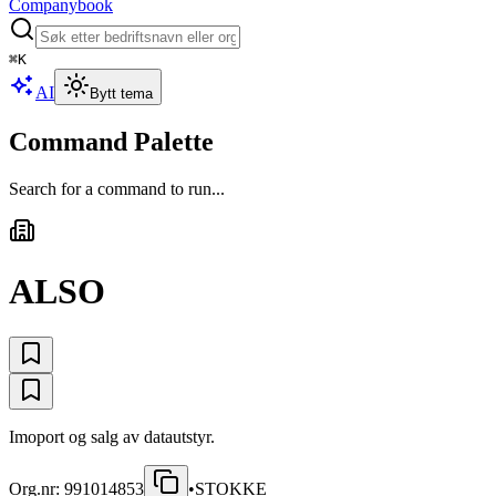
Companybook
⌘
K
AI
Bytt tema
Command Palette
Search for a command to run...
ALSO
Imoport og salg av datautstyr.
Org.nr:
991014853
•
STOKKE