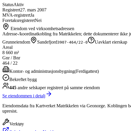
Status
Aktiv
Registrert
27. mars 2007
MVA-registrert
Ja
Foretaksregisteret
Nei
Eiendom ved virksomhetsadressen
Adresse-/koordinatkobling fra Matrikkelen; dette dokumenterer ikke ju
Grunneiendom
Sandefjord
Uavklart eierskap
3907-464/22-0
Areal
8 660 m²
Gnr / Bnr
464
/
22
Kontor- og administrasjonsbygning
(
Ferdigattest
)
Bekreftet bygg
445
andre selskap
er
registrert på samme eiendom
Se eiendommen i detalj
Eiendomsdata fra Kartverket Matrikkelen via Geonorge. Koblingen bas
upresist.
Verktøy