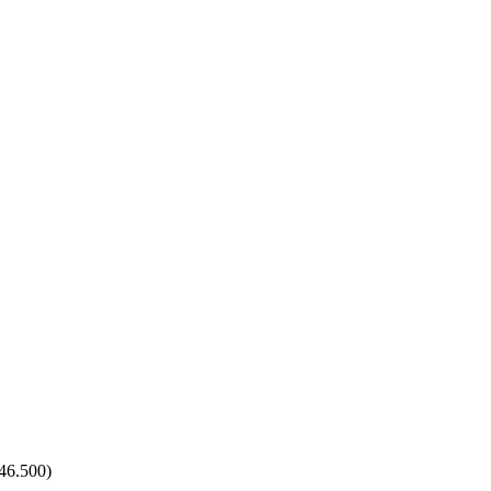
46.500
)