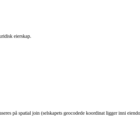
ridisk eierskap.
eres på spatial join (selskapets geocodede koordinat ligger inni eie