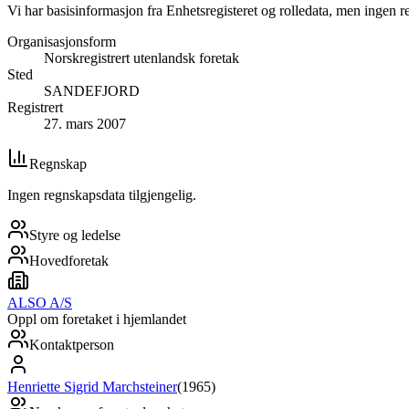
Vi har basisinformasjon fra Enhetsregisteret og rolledata, men ingen r
Organisasjonsform
Norskregistrert utenlandsk foretak
Sted
SANDEFJORD
Registrert
27. mars 2007
Regnskap
Ingen regnskapsdata tilgjengelig.
Styre og ledelse
Hovedforetak
ALSO A/S
Oppl om foretaket i hjemlandet
Kontaktperson
Henriette Sigrid Marchsteiner
(
1965
)