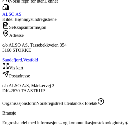
Norsk repr. for utenl. enhet
ALSO AS
Kilde: Brønnøysundregistrene
Selskapsinformasjon
Adresse
c/o ALSO AS, Tassebekkveien 354
3160
STOKKE
Sandefjord
,
Vestfold
Vis kart
Postadresse
c/o ALSO A/S, Mårkærvej 2
DK-2630 TAASTRUP
Organisasjonsform
Norskregistrert utenlandsk foretak
Bransje
Engroshandel med informasjons- og kommunikasjonsteknologiutstyr
(