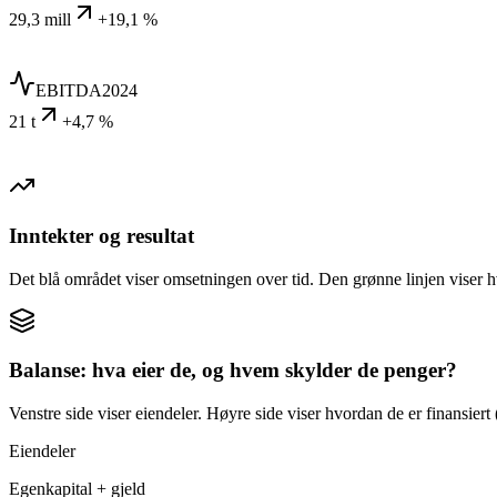
29,3 mill
+19,1 %
EBITDA
2024
21 t
+4,7 %
Inntekter og resultat
Det blå området viser omsetningen over tid. Den grønne linjen viser h
Balanse: hva eier de, og hvem skylder de penger?
Venstre side viser eiendeler. Høyre side viser hvordan de er finansiert (
Eiendeler
Egenkapital + gjeld