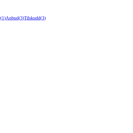
r
(
1
)
Anbud
(
3
)
Tilskudd
(
3
)