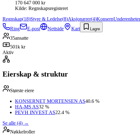
170 647 000 kr
Kilde:
Regnskapsregisteret
Regnskap
(
18
)
Styre & Ledelse
(
8
)
Aksjonærer
(
4
)
Konsern
Underenhete
Ring
E-post
Nettside
Kart
Lagre
35
ansatte
501k kr
Aktiv
Eierskap & struktur
Største eiere
KONSERNET MORTENSEN AS
40.6 %
HA-MS AS
32 %
PEVH INVEST AS
22.4 %
Se alle (4)
→
Nøkkelroller