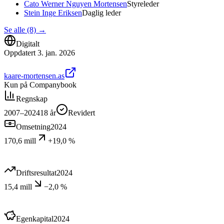
Cato Werner Nguyen Mortensen
Styreleder
Stein Inge Eriksen
Daglig leder
Se alle (8)
→
Digitalt
Oppdatert
3. jan. 2026
kaare-mortensen.as
Kun på Companybook
Regnskap
2007–2024
18
år
Revidert
Omsetning
2024
170,6 mill
+19,0 %
Driftsresultat
2024
15,4 mill
−2,0 %
Egenkapital
2024