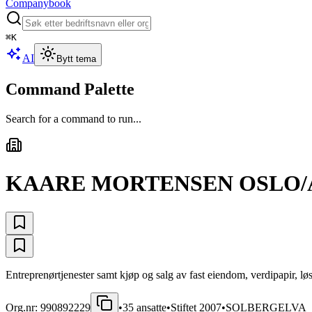
Companybook
⌘
K
AI
Bytt tema
Command Palette
Search for a command to run...
KAARE MORTENSEN OSLO/
Entreprenørtjenester samt kjøp og salg av fast eiendom, verdipapir, lø
Org.nr:
990892229
•
35
ansatte
•
Stiftet
2007
•
SOLBERGELVA