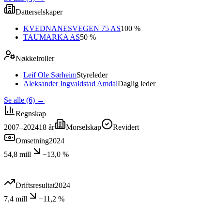
Datterselskaper
KVEDNANESVEGEN 75 AS
100 %
TAUMARKA AS
50 %
Nøkkelroller
Leif Ole Sørheim
Styreleder
Aleksander Ingvaldstad Amdal
Daglig leder
Se alle (6)
→
Regnskap
2007–2024
18
år
Morselskap
Revidert
Omsetning
2024
54,8 mill
−13,0 %
Driftsresultat
2024
7,4 mill
−11,2 %