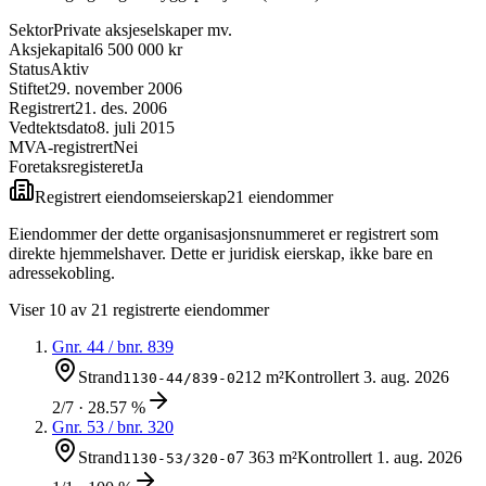
Sektor
Private aksjeselskaper mv.
Aksjekapital
6 500 000 kr
Status
Aktiv
Stiftet
29. november 2006
Registrert
21. des. 2006
Vedtektsdato
8. juli 2015
MVA-registrert
Nei
Foretaksregisteret
Ja
Registrert eiendomseierskap
21
eiendom
mer
Eiendommer der dette organisasjonsnummeret er registrert som
direkte hjemmelshaver. Dette er juridisk eierskap, ikke bare en
adressekobling.
Viser
10
av
21
registrerte eiendommer
Gnr.
44
/ bnr.
839
Strand
212 m²
Kontrollert
3. aug. 2026
1130-44/839-0
2/7 · 28.57 %
Gnr.
53
/ bnr.
320
Strand
7 363 m²
Kontrollert
1. aug. 2026
1130-53/320-0