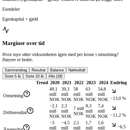
Eiendeler
Egenkapital + gjeld
Marginer over tid
Hvor mye sitter virksomheten igjen med per krone i omsetning?
Høyere er bedre.
Sammendrag
Resultat
Balanse
Nøkkeltall
Siste 5 år
Siste 10 år
Alle (18)
Trend
2020
2021
2022
2023
2024
Endring
49,1
39,3
58
63
54,8
mill
mill
mill
mill
mill
Omsetning
−13,0 %
NOK
NOK
NOK
NOK
NOK
−2,1
2,3
8,3
7,4
7 mill
mill
mill
mill
mill
Driftsresultat
NOK
−11,2 %
NOK
NOK
NOK
NOK
−3
−4,5
2,1
1,7
1,6
−6,5
mill
mill
mill
mill
mill
Årsresultat