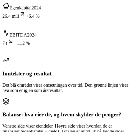
Egenkapital
2024
26,4 mill
+6,4 %
EBITDA
2024
7 t
−11,2 %
Inntekter og resultat
Det blå området viser omsetningen over tid. Den grønne linjen viser
hva som er igjen som årsresultat.
Balanse: hva eier de, og hvem skylder de penger?
Venstre side viser eiendeler. Høyre side viser hvordan de er
finansiert (egenkapital + gjeld). Totalen er alltid lik på begge sider.