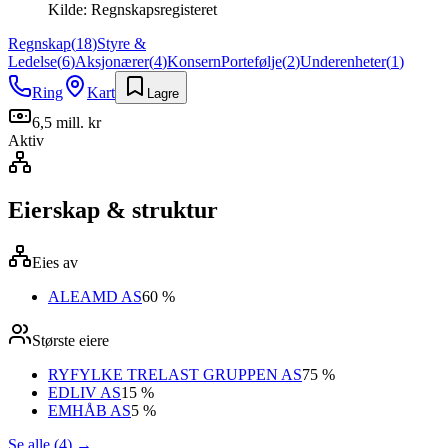
Kilde:
Regnskapsregisteret
Regnskap
(
18
)
Styre &
Ledelse
(
6
)
Aksjonærer
(
4
)
Konsern
Portefølje
(
2
)
Underenheter
(
1
)
Ring
Kart
Lagre
6,5 mill. kr
Aktiv
Eierskap & struktur
Eies av
ALEAMD AS
60 %
Største eiere
RYFYLKE TRELAST GRUPPEN AS
75 %
EDLIV AS
15 %
EMHÅB AS
5 %
Se alle (4)
→