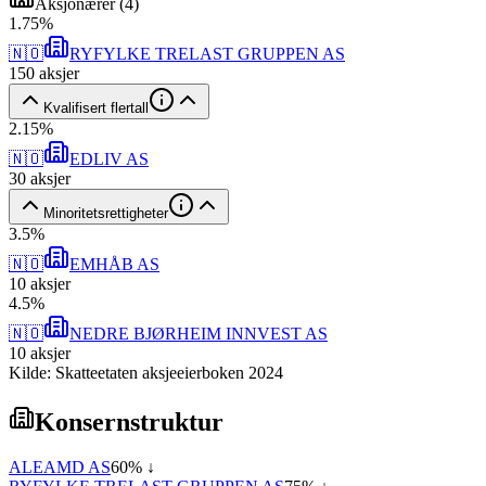
Aksjonærer
(
4
)
1
.
75
%
🇳🇴
RYFYLKE TRELAST GRUPPEN AS
150
aksjer
Kvalifisert flertall
2
.
15
%
🇳🇴
EDLIV AS
30
aksjer
Minoritetsrettigheter
3
.
5
%
🇳🇴
EMHÅB AS
10
aksjer
4
.
5
%
🇳🇴
NEDRE BJØRHEIM INNVEST AS
10
aksjer
Kilde: Skatteetaten aksjeeierboken 2024
Konsernstruktur
ALEAMD AS
60
% ↓