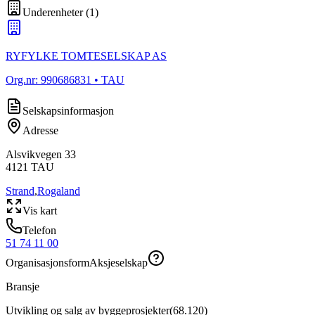
Underenheter
(
1
)
RYFYLKE TOMTESELSKAP AS
Org.nr:
990686831
• TAU
Selskapsinformasjon
Adresse
Alsvikvegen 33
4121
TAU
Strand
,
Rogaland
Vis kart
Telefon
51 74 11 00
Organisasjonsform
Aksjeselskap
Bransje
Utvikling og salg av byggeprosjekter
(
68.120
)