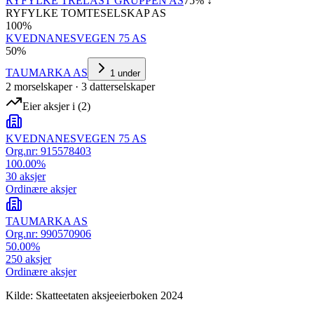
RYFYLKE TRELAST GRUPPEN AS
75
% ↓
RYFYLKE TOMTESELSKAP AS
100
%
KVEDNANESVEGEN 75 AS
50
%
TAUMARKA AS
1
under
2
morselskap
er
·
3
datterselskap
er
Eier aksjer i
(
2
)
KVEDNANESVEGEN 75 AS
Org.nr:
915578403
100.00
%
30
aksjer
Ordinære aksjer
TAUMARKA AS
Org.nr:
990570906
50.00
%
250
aksjer
Ordinære aksjer
Kilde: Skatteetaten aksjeeierboken 2024