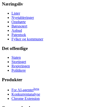
Næringsliv
Lister
Nyetableringer
Opphørte
Børsnotert
Anbud
Patentsok
Fylker og kommuner
Det offentlige
Staten
Stortinget
Regjeringen
Politikere
Produkter
beta
For AI-agenter
Konkurrentanalyse
Chrome Extension