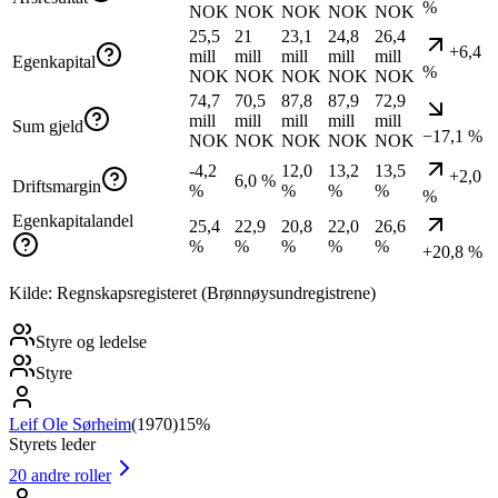
%
NOK
NOK
NOK
NOK
NOK
25,5
21
23,1
24,8
26,4
+6,4
mill
mill
mill
mill
mill
Egenkapital
%
NOK
NOK
NOK
NOK
NOK
74,7
70,5
87,8
87,9
72,9
mill
mill
mill
mill
mill
Sum gjeld
−17,1 %
NOK
NOK
NOK
NOK
NOK
-4,2
12,0
13,2
13,5
+2,0
6,0 %
Driftsmargin
%
%
%
%
%
Egenkapitalandel
25,4
22,9
20,8
22,0
26,6
%
%
%
%
%
+20,8 %
Kilde: Regnskapsregisteret (Brønnøysundregistrene)
Styre og ledelse
Styre
Leif Ole Sørheim
(
1970
)
15%
Styrets leder
20
andre roller