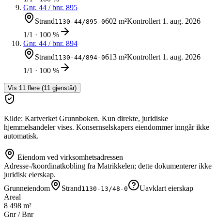
Gnr.
44
/ bnr.
895
Strand
602 m²
Kontrollert
1. aug. 2026
1130-44/895-0
1/1 · 100 %
Gnr.
44
/ bnr.
894
Strand
613 m²
Kontrollert
1. aug. 2026
1130-44/894-0
1/1 · 100 %
Vis
11
flere (
11
gjenstår)
Kilde: Kartverket Grunnboken. Kun direkte, juridiske
hjemmelsandeler vises. Konsernselskapers eiendommer inngår ikke
automatisk.
Eiendom ved virksomhetsadressen
Adresse-/koordinatkobling fra Matrikkelen; dette dokumenterer ikke
juridisk eierskap.
Grunneiendom
Strand
Uavklart eierskap
1130-13/48-0
Areal
8 498 m²
Gnr / Bnr