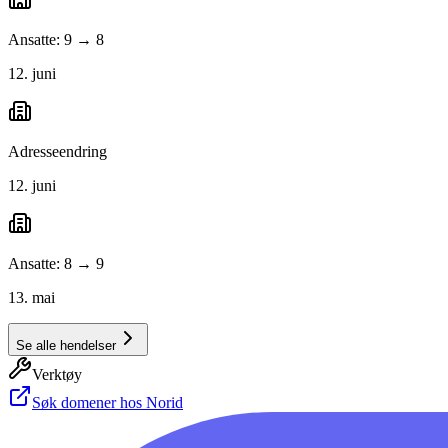
Ansatte: 9 → 8
12. juni
Adresseendring
12. juni
Ansatte: 8 → 9
13. mai
Se alle hendelser
Verktøy
Søk domener hos Norid