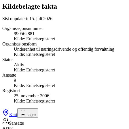
Kildebelagte fakta
Sist oppdatert:
15. juli 2026
Organisasjonsnummer
990562881
Kilde:
Enhetsregisteret
Organisasjonsform
Underenhet til næringsdrivende og offentlig forvaltning
Kilde:
Enhetsregisteret
Status
Aktiv
Kilde:
Enhetsregisteret
Ansatte
9
Kilde:
Enhetsregisteret
Registrert
25. november 2006
Kilde:
Enhetsregisteret
Kart
Lagre
9
ansatte
Aktiv