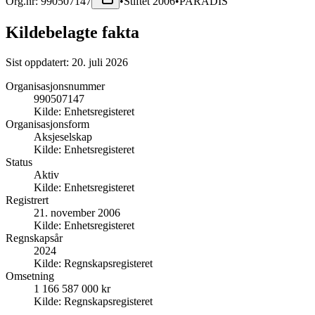
Org.nr:
990507147
•
Stiftet
2006
•
PARADIS
Kildebelagte fakta
Sist oppdatert:
20. juli 2026
Organisasjonsnummer
990507147
Kilde:
Enhetsregisteret
Organisasjonsform
Aksjeselskap
Kilde:
Enhetsregisteret
Status
Aktiv
Kilde:
Enhetsregisteret
Registrert
21. november 2006
Kilde:
Enhetsregisteret
Regnskapsår
2024
Kilde:
Regnskapsregisteret
Omsetning
1 166 587 000 kr
Kilde:
Regnskapsregisteret