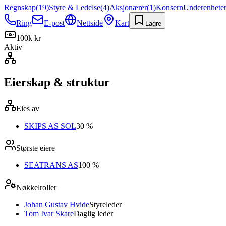
Regnskap
(
19
)
Styre & Ledelse
(
4
)
Aksjonærer
(
1
)
Konsern
Underenhete
Ring
E-post
Nettside
Kart
Lagre
100k kr
Aktiv
Eierskap & struktur
Eies av
SKIPS AS SOL
30 %
Største eiere
SEATRANS AS
100 %
Nøkkelroller
Johan Gustav Hvide
Styreleder
Tom Ivar Skare
Daglig leder