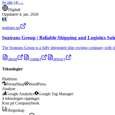
Se alle (4)
→
Digitalt
Oppdatert
4. jan. 2026
seatrans.no
Seatrans Group | Reliable Shipping and Logistics Sol
The Seatrans Group is a fully integrated ship owning company with i
about
contact
privacy
Teknologier
Plattform
PrestaShop
WordPress
Analyse
Google Analytics
Google Tag Manager
4
teknologier
oppdaget
Kun på Companybook
Regnskap