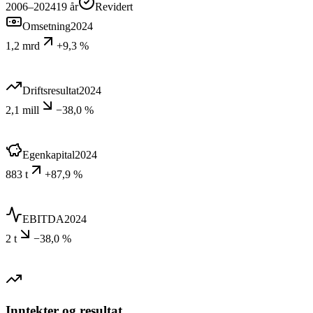
2006–2024
19
år
Revidert
Omsetning
2024
1,2 mrd
+9,3 %
Driftsresultat
2024
2,1 mill
−38,0 %
Egenkapital
2024
883 t
+87,9 %
EBITDA
2024
2 t
−38,0 %
Inntekter og resultat