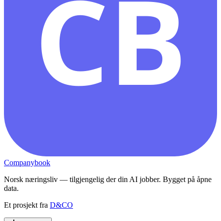
CB
Companybook
Norsk næringsliv — tilgjengelig der din AI jobber. Bygget på åpne
data.
Et prosjekt fra
D&CO