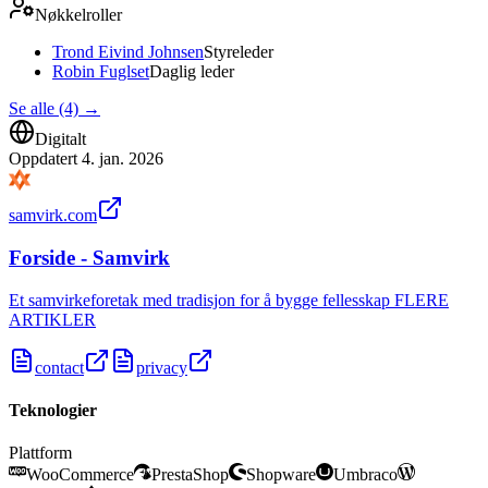
Nøkkelroller
Trond Eivind Johnsen
Styreleder
Robin Fuglset
Daglig leder
Se alle (4)
→
Digitalt
Oppdatert
4. jan. 2026
samvirk.com
Forside - Samvirk
Et samvirkeforetak med tradisjon for å bygge fellesskap FLERE
ARTIKLER
contact
privacy
Teknologier
Plattform
WooCommerce
PrestaShop
Shopware
Umbraco