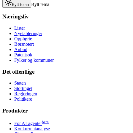
Bytt tema
Bytt tema
Næringsliv
Lister
Nyetableringer
Opphørte
Børsnotert
Anbud
Patentsok
Fylker og kommuner
Det offentlige
Staten
Stortinget
Regjeringen
Politikere
Produkter
beta
For AI-agenter
Konkurrentanalyse