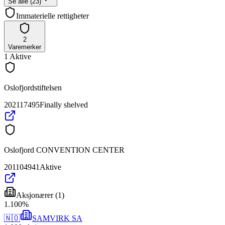
Se alle
(
23
)
Immaterielle rettigheter
2
Varemerker
1
Aktive
Oslofjordstiftelsen
202117495
Finally shelved
Oslofjord CONVENTION CENTER
201104941
Aktive
Aksjonærer
(
1
)
1
.
100
%
🇳🇴
SAMVIRK SA