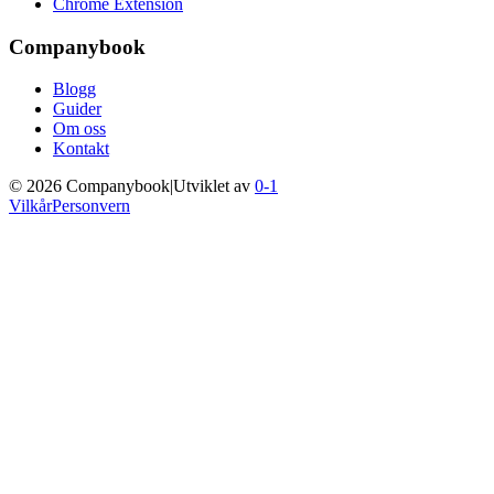
Chrome Extension
Companybook
Blogg
Guider
Om oss
Kontakt
©
2026
Companybook
|
Utviklet av
0-1
Vilkår
Personvern