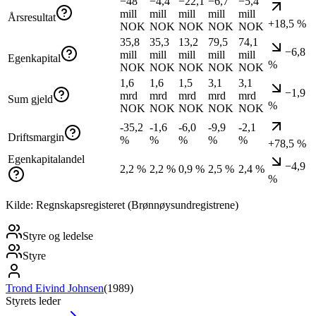
−48
−4,4
−22,1
−6,7
−5,4
mill
mill
mill
mill
mill
Årsresultat
+18,5 %
NOK
NOK
NOK
NOK
NOK
35,8
35,3
13,2
79,5
74,1
−6,8
mill
mill
mill
mill
mill
Egenkapital
%
NOK
NOK
NOK
NOK
NOK
1,6
1,6
1,5
3,1
3,1
−1,9
mrd
mrd
mrd
mrd
mrd
Sum gjeld
%
NOK
NOK
NOK
NOK
NOK
-35,2
-1,6
-6,0
-9,9
-2,1
Driftsmargin
%
%
%
%
%
+78,5 %
Egenkapitalandel
−4,9
2,2 %
2,2 %
0,9 %
2,5 %
2,4 %
%
Kilde: Regnskapsregisteret (Brønnøysundregistrene)
Styre og ledelse
Styre
Trond Eivind Johnsen
(
1989
)
Styrets leder