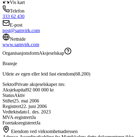
Vis kart
Telefon
333 62 430
E-post
post@samvirk.com
Nettside
www.samvirk.com
Organisasjonsform
Aksjeselskap
Bransje
Utleie av egen eller leid fast eiendom
(
68.200
)
Sektor
Private aksjeselskaper mv.
Aksjekapital
92 000 000 kr
Status
Aktiv
Stiftet
25. mai 2006
Registrert
22. juni 2006
Vedtektsdato
1. des. 2023
MVA-registrert
Ja
Foretaksregisteret
Ja
Eiendom ved virksomhetsadressen
Adresse-/koordinatkobling fra Matrikkelen; dette dokumenterer ikke