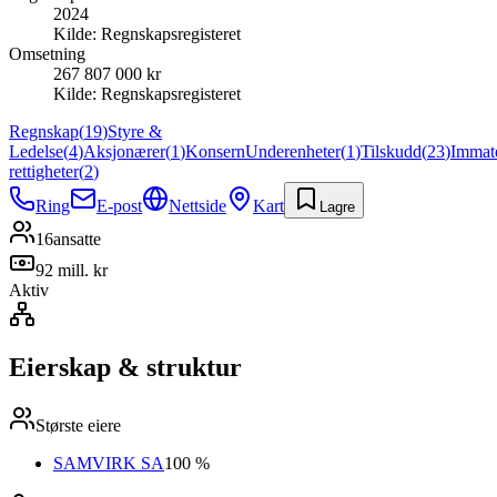
2024
Kilde:
Regnskapsregisteret
Omsetning
267 807 000 kr
Kilde:
Regnskapsregisteret
Regnskap
(
19
)
Styre &
Ledelse
(
4
)
Aksjonærer
(
1
)
Konsern
Underenheter
(
1
)
Tilskudd
(
23
)
Immate
rettigheter
(
2
)
Ring
E-post
Nettside
Kart
Lagre
16
ansatte
92 mill. kr
Aktiv
Eierskap & struktur
Største eiere
SAMVIRK SA
100 %