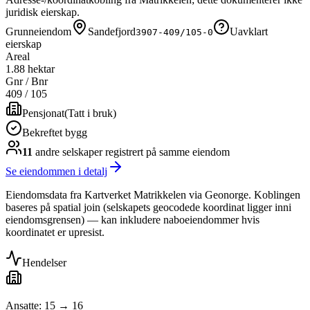
juridisk eierskap.
Grunneiendom
Sandefjord
Uavklart
3907-409/105-0
eierskap
Areal
1.88 hektar
Gnr / Bnr
409
/
105
Pensjonat
(
Tatt i bruk
)
Bekreftet bygg
11
andre selskap
er
registrert på samme eiendom
Se eiendommen i detalj
Eiendomsdata fra Kartverket Matrikkelen via Geonorge. Koblingen
baseres på spatial join (selskapets geocodede koordinat ligger inni
eiendomsgrensen) — kan inkludere naboeiendommer hvis
koordinatet er upresist.
Hendelser
Ansatte: 15 → 16