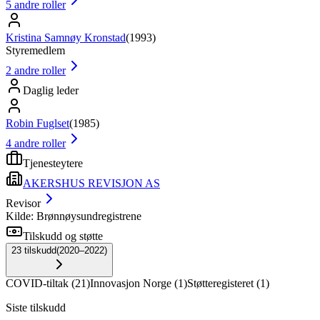
5
andre roller
Kristina Samnøy Kronstad
(
1993
)
Styremedlem
2
andre roller
Daglig leder
Robin Fuglset
(
1985
)
4
andre roller
Tjenesteytere
AKERSHUS REVISJON AS
Revisor
Kilde: Brønnøysundregistrene
Tilskudd og støtte
23
tilskudd
(
2020–2022
)
COVID-tiltak
(
21
)
Innovasjon Norge
(
1
)
Støtteregisteret
(
1
)
Siste tilskudd