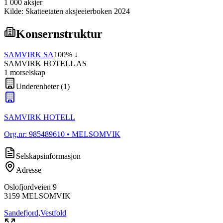
1 000
aksjer
Kilde: Skatteetaten aksjeeierboken 2024
Konsernstruktur
SAMVIRK SA
100
% ↓
SAMVIRK HOTELL AS
1
morselskap
Underenheter
(
1
)
SAMVIRK HOTELL
Org.nr:
985489610
• MELSOMVIK
Selskapsinformasjon
Adresse
Oslofjordveien 9
3159
MELSOMVIK
Sandefjord
,
Vestfold