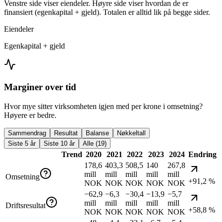
Venstre side viser eiendeler. Høyre side viser hvordan de er
finansiert (egenkapital + gjeld). Totalen er alltid lik på begge sider.
Eiendeler
Egenkapital + gjeld
Marginer over tid
Hvor mye sitter virksomheten igjen med per krone i omsetning?
Høyere er bedre.
Sammendrag
Resultat
Balanse
Nøkkeltall
Siste 5 år
Siste 10 år
Alle (19)
Trend
2020
2021
2022
2023
2024
Endring
178,6
403,3
508,5
140
267,8
mill
mill
mill
mill
mill
Omsetning
+91,2 %
NOK
NOK
NOK
NOK
NOK
−62,9
−6,3
−30,4
−13,9
−5,7
mill
mill
mill
mill
mill
Driftsresultat
+58,8 %
NOK
NOK
NOK
NOK
NOK