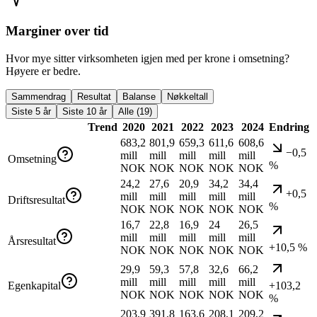
Marginer over tid
Hvor mye sitter virksomheten igjen med per krone i omsetning?
Høyere er bedre.
Sammendrag
Resultat
Balanse
Nøkkeltall
Siste 5 år
Siste 10 år
Alle (19)
Trend
2020
2021
2022
2023
2024
Endring
683,2
801,9
659,3
611,6
608,6
−0,5
mill
mill
mill
mill
mill
Omsetning
%
NOK
NOK
NOK
NOK
NOK
24,2
27,6
20,9
34,2
34,4
+0,5
mill
mill
mill
mill
mill
Driftsresultat
%
NOK
NOK
NOK
NOK
NOK
16,7
22,8
16,9
24
26,5
mill
mill
mill
mill
mill
Årsresultat
+10,5 %
NOK
NOK
NOK
NOK
NOK
29,9
59,3
57,8
32,6
66,2
mill
mill
mill
mill
mill
Egenkapital
+103,2
NOK
NOK
NOK
NOK
NOK
%
203,9
391,8
163,6
208,1
209,2