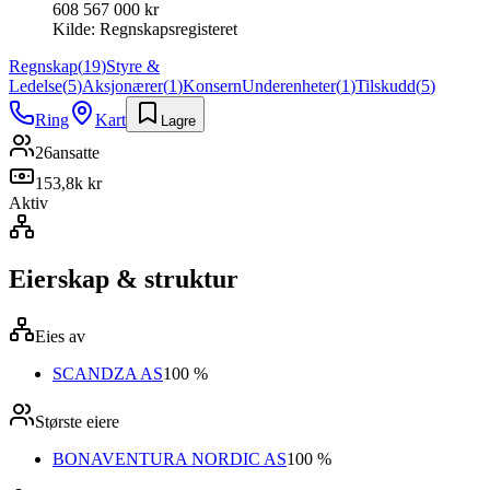
608 567 000 kr
Kilde:
Regnskapsregisteret
Regnskap
(
19
)
Styre &
Ledelse
(
5
)
Aksjonærer
(
1
)
Konsern
Underenheter
(
1
)
Tilskudd
(
5
)
Ring
Kart
Lagre
26
ansatte
153,8k kr
Aktiv
Eierskap & struktur
Eies av
SCANDZA AS
100 %
Største eiere
BONAVENTURA NORDIC AS
100 %