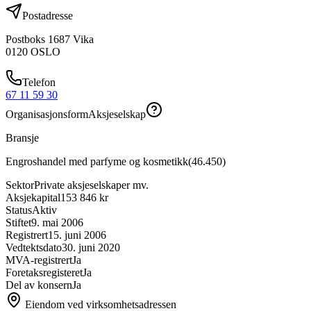
Postadresse
Postboks 1687 Vika
0120
OSLO
Telefon
67 11 59 30
Organisasjonsform
Aksjeselskap
Bransje
Engroshandel med parfyme og kosmetikk
(
46.450
)
Sektor
Private aksjeselskaper mv.
Aksjekapital
153 846 kr
Status
Aktiv
Stiftet
9. mai 2006
Registrert
15. juni 2006
Vedtektsdato
30. juni 2020
MVA-registrert
Ja
Foretaksregisteret
Ja
Del av konsern
Ja
Eiendom ved virksomhetsadressen