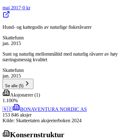
mai 2017
·
0 kr
Hund- og kattegodis av naturlige fiskeråvarer
Skattefunn
jan. 2015
Sunt og naturlig mellommåltid med naturlig råvarer av høy
næringsmessig kvalitet
Skattefunn
jan. 2015
Se alle
(
5
)
Aksjonærer
(
1
)
1
.
100
%
🇳🇴
BONAVENTURA NORDIC AS
153 846
aksjer
Kilde: Skatteetaten aksjeeierboken 2024
Konsernstruktur