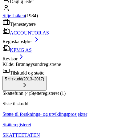
Daglig leder
Silje Løken
(
1984
)
Tjenesteytere
ACCOUNTOR AS
Regnskapsfører
KPMG AS
Revisor
Kilde: Brønnøysundregistrene
Tilskudd og støtte
5
tilskudd
(
2013–2017
)
Skattefunn
(
4
)
Støtteregisteret
(
1
)
Siste tilskudd
Støtte til forsknings- og utviklingsprosjekter
Støtteregisteret
SKATTEETATEN