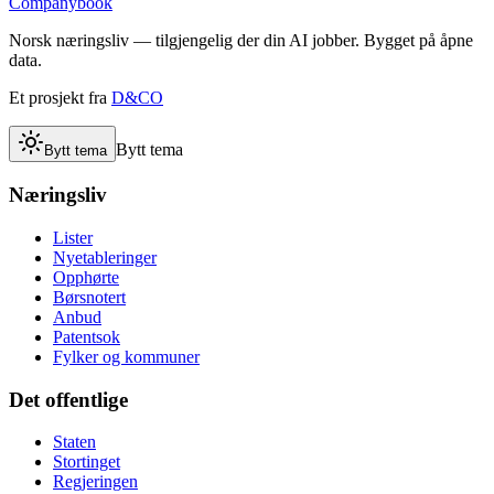
Companybook
Norsk næringsliv — tilgjengelig der din AI jobber. Bygget på åpne
data.
Et prosjekt fra
D&CO
Bytt tema
Bytt tema
Næringsliv
Lister
Nyetableringer
Opphørte
Børsnotert
Anbud
Patentsok
Fylker og kommuner
Det offentlige
Staten
Stortinget
Regjeringen