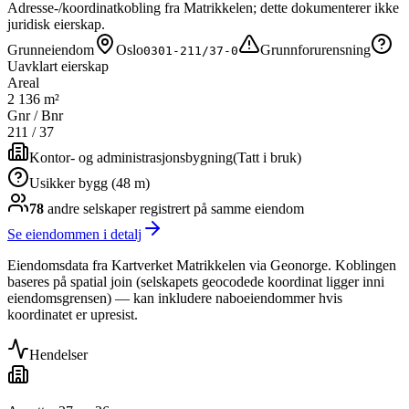
Adresse-/koordinatkobling fra Matrikkelen; dette dokumenterer ikke
juridisk eierskap.
Grunneiendom
Oslo
Grunnforurensning
0301-211/37-0
Uavklart eierskap
Areal
2 136 m²
Gnr / Bnr
211
/
37
Kontor- og administrasjonsbygning
(
Tatt i bruk
)
Usikker bygg (48 m)
78
andre selskap
er
registrert på samme eiendom
Se eiendommen i detalj
Eiendomsdata fra Kartverket Matrikkelen via Geonorge. Koblingen
baseres på spatial join (selskapets geocodede koordinat ligger inni
eiendomsgrensen) — kan inkludere naboeiendommer hvis
koordinatet er upresist.
Hendelser