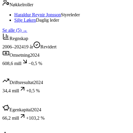
Nøkkelroller
Haraldur Reynir Jonsson
Styreleder
Silje Løken
Daglig leder
Se alle (5)
→
Regnskap
2006–2024
19
år
Revidert
Omsetning
2024
608,6 mill
−0,5 %
Driftsresultat
2024
34,4 mill
+0,5 %
Egenkapital
2024
66,2 mill
+103,2 %