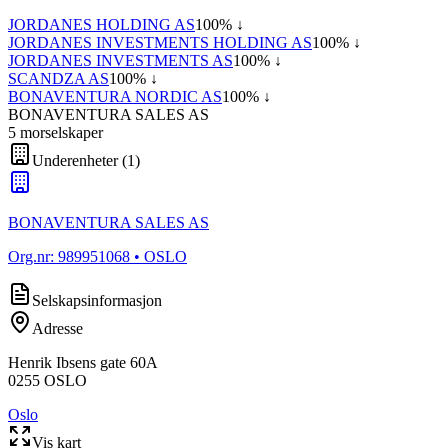
JORDANES HOLDING AS
100
% ↓
JORDANES INVESTMENTS HOLDING AS
100
% ↓
JORDANES INVESTMENTS AS
100
% ↓
SCANDZA AS
100
% ↓
BONAVENTURA NORDIC AS
100
% ↓
BONAVENTURA SALES AS
5
morselskap
er
Underenheter
(
1
)
BONAVENTURA SALES AS
Org.nr:
989951068
• OSLO
Selskapsinformasjon
Adresse
Henrik Ibsens gate 60A
0255
OSLO
Oslo
Vis kart