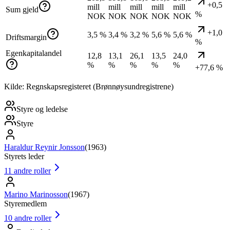
+0,5
mill
mill
mill
mill
mill
Sum gjeld
%
NOK
NOK
NOK
NOK
NOK
+1,0
3,5 %
3,4 %
3,2 %
5,6 %
5,6 %
Driftsmargin
%
Egenkapitalandel
12,8
13,1
26,1
13,5
24,0
%
%
%
%
%
+77,6 %
Kilde: Regnskapsregisteret (Brønnøysundregistrene)
Styre og ledelse
Styre
Haraldur Reynir Jonsson
(
1963
)
Styrets leder
11
andre roller
Marino Marinosson
(
1967
)
Styremedlem
10
andre roller