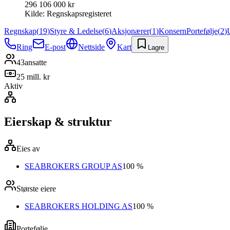
296 106 000 kr
Kilde:
Regnskapsregisteret
Regnskap
(
19
)
Styre & Ledelse
(
6
)
Aksjonærer
(
1
)
Konsern
Portefølje
(
2
)
Ring
E-post
Nettside
Kart
Lagre
43
ansatte
25 mill. kr
Aktiv
Eierskap & struktur
Eies av
SEABROKERS GROUP AS
100 %
Største eiere
SEABROKERS HOLDING AS
100 %
Portefølje