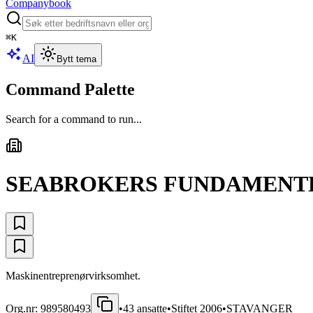
Companybook
⌘
K
AI
Bytt tema
Command Palette
Search for a command to run...
SEABROKERS FUNDAMENTE
Maskinentreprenørvirksomhet.
Org.nr:
989580493
•
43
ansatte
•
Stiftet
2006
•
STAVANGER