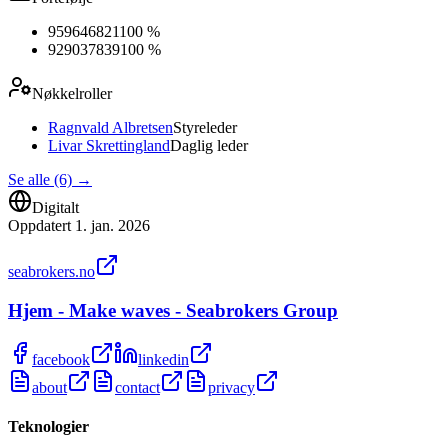
959646821
100 %
929037839
100 %
Nøkkelroller
Ragnvald Albretsen
Styreleder
Livar Skrettingland
Daglig leder
Se alle (6)
→
Digitalt
Oppdatert
1. jan. 2026
seabrokers.no
Hjem - Make waves - Seabrokers Group
facebook
linkedin
about
contact
privacy
Teknologier