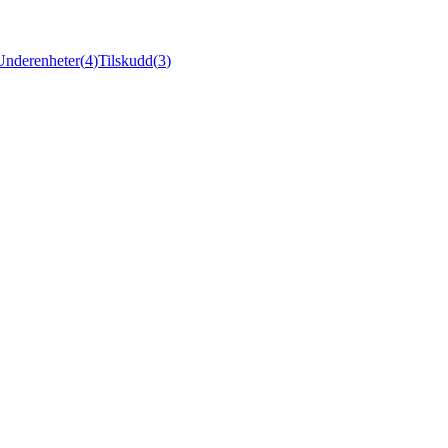
Underenheter
(
4
)
Tilskudd
(
3
)