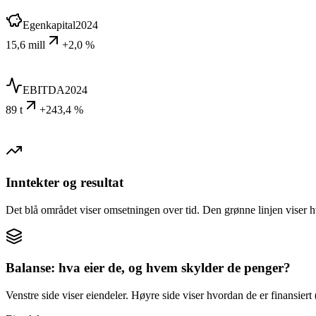
Egenkapital
2024
15,6 mill
+2,0 %
EBITDA
2024
89 t
+243,4 %
Inntekter og resultat
Det blå området viser omsetningen over tid. Den grønne linjen viser h
Balanse: hva eier de, og hvem skylder de penger?
Venstre side viser eiendeler. Høyre side viser hvordan de er finansiert (