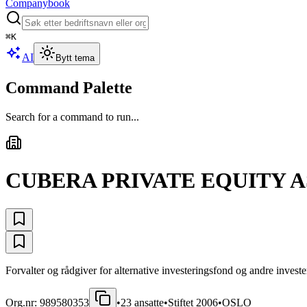
Companybook
⌘
K
AI
Bytt tema
Command Palette
Search for a command to run...
CUBERA PRIVATE EQUITY A
Forvalter og rådgiver for alternative investeringsfond og andre investe
Org.nr:
989580353
•
23
ansatte
•
Stiftet
2006
•
OSLO