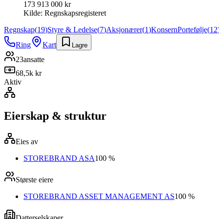
173 913 000 kr
Kilde:
Regnskapsregisteret
Regnskap
(
19
)
Styre & Ledelse
(
7
)
Aksjonærer
(
1
)
Konsern
Portefølje
(
12
Ring
Kart
Lagre
23
ansatte
68,5k kr
Aktiv
Eierskap & struktur
Eies av
STOREBRAND ASA
100 %
Største eiere
STOREBRAND ASSET MANAGEMENT AS
100 %
Datterselskaper