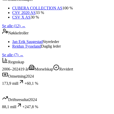
CUBERA COLLECTION AS
100 %
CSV 2020 AS
33 %
CSV X AS
30 %
Se alle (12)
→
Nøkkelroller
Jan Erik Saugestad
Styreleder
Reidun Tysseland
Daglig leder
Se alle (7)
→
Regnskap
2006–2024
19
år
Morselskap
Revidert
Omsetning
2024
173,9 mill
+60,1 %
Driftsresultat
2024
88,1 mill
+247,8 %