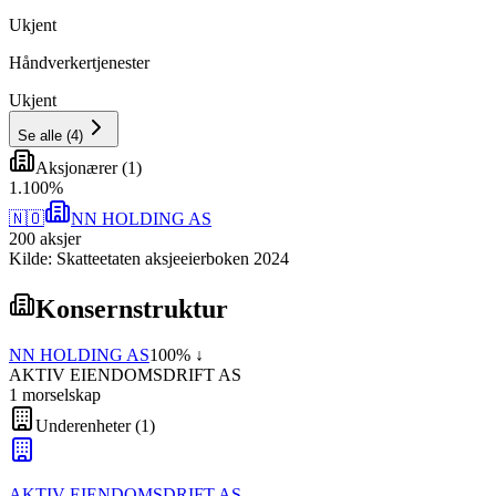
Ukjent
Håndverkertjenester
Ukjent
Se alle
(
4
)
Aksjonærer
(
1
)
1
.
100
%
🇳🇴
NN HOLDING AS
200
aksjer
Kilde: Skatteetaten aksjeeierboken 2024
Konsernstruktur
NN HOLDING AS
100
% ↓
AKTIV EIENDOMSDRIFT AS
1
morselskap
Underenheter
(
1
)
AKTIV EIENDOMSDRIFT AS