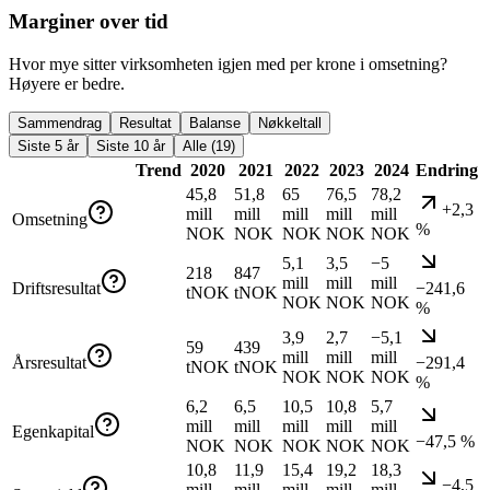
Marginer over tid
Hvor mye sitter virksomheten igjen med per krone i omsetning?
Høyere er bedre.
Sammendrag
Resultat
Balanse
Nøkkeltall
Siste 5 år
Siste 10 år
Alle (19)
Trend
2020
2021
2022
2023
2024
Endring
45,8
51,8
65
76,5
78,2
+2,3
mill
mill
mill
mill
mill
Omsetning
%
NOK
NOK
NOK
NOK
NOK
5,1
3,5
−5
218
847
mill
mill
mill
Driftsresultat
−241,6
tNOK
tNOK
NOK
NOK
NOK
%
3,9
2,7
−5,1
59
439
mill
mill
mill
Årsresultat
−291,4
tNOK
tNOK
NOK
NOK
NOK
%
6,2
6,5
10,5
10,8
5,7
mill
mill
mill
mill
mill
Egenkapital
−47,5 %
NOK
NOK
NOK
NOK
NOK
10,8
11,9
15,4
19,2
18,3
−4,5
mill
mill
mill
mill
mill