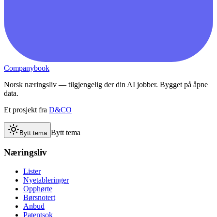
Companybook
Norsk næringsliv — tilgjengelig der din AI jobber. Bygget på åpne
data.
Et prosjekt fra
D&CO
Bytt tema
Bytt tema
Næringsliv
Lister
Nyetableringer
Opphørte
Børsnotert
Anbud
Patentsok