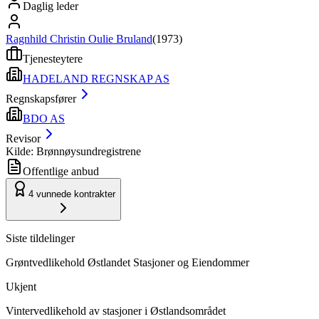
Daglig leder
Ragnhild Christin Oulie Bruland
(
1973
)
Tjenesteytere
HADELAND REGNSKAP AS
Regnskapsfører
BDO AS
Revisor
Kilde: Brønnøysundregistrene
Offentlige anbud
4
vunnede kontrakter
Siste tildelinger
Grøntvedlikehold Østlandet Stasjoner og Eiendommer
Ukjent
Vintervedlikehold av stasjoner i Østlandsområdet