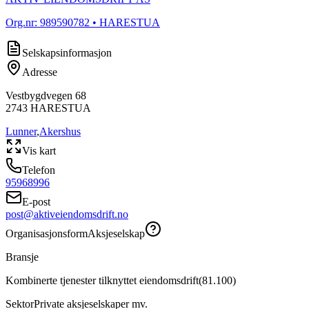
Org.nr:
989590782
• HARESTUA
Selskapsinformasjon
Adresse
Vestbygdvegen 68
2743
HARESTUA
Lunner
,
Akershus
Vis kart
Telefon
95968996
E-post
post@aktiveiendomsdrift.no
Organisasjonsform
Aksjeselskap
Bransje
Kombinerte tjenester tilknyttet eiendomsdrift
(
81.100
)
Sektor
Private aksjeselskaper mv.