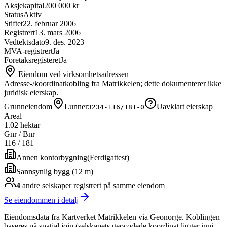
Aksjekapital
200 000 kr
Status
Aktiv
Stiftet
22. februar 2006
Registrert
13. mars 2006
Vedtektsdato
9. des. 2023
MVA-registrert
Ja
Foretaksregisteret
Ja
Eiendom ved virksomhetsadressen
Adresse-/koordinatkobling fra Matrikkelen; dette dokumenterer ikke
juridisk eierskap.
Grunneiendom
Lunner
Uavklart eierskap
3234-116/181-0
Areal
1.02 hektar
Gnr / Bnr
116
/
181
Annen kontorbygning
(
Ferdigattest
)
Sannsynlig bygg (12 m)
4
andre selskap
er
registrert på samme eiendom
Se eiendommen i detalj
Eiendomsdata fra Kartverket Matrikkelen via Geonorge. Koblingen
baseres på spatial join (selskapets geocodede koordinat ligger inni