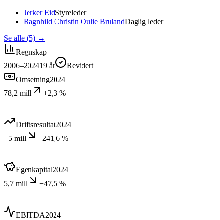
Jerker Eid
Styreleder
Ragnhild Christin Oulie Bruland
Daglig leder
Se alle (5)
→
Regnskap
2006–2024
19
år
Revidert
Omsetning
2024
78,2 mill
+2,3 %
Driftsresultat
2024
−5 mill
−241,6 %
Egenkapital
2024
5,7 mill
−47,5 %
EBITDA
2024