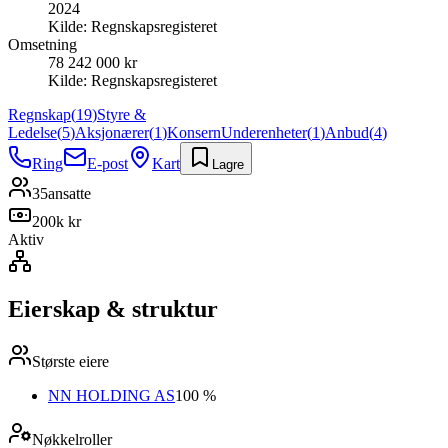
2024
Kilde:
Regnskapsregisteret
Omsetning
78 242 000 kr
Kilde:
Regnskapsregisteret
Regnskap
(
19
)
Styre &
Ledelse
(
5
)
Aksjonærer
(
1
)
Konsern
Underenheter
(
1
)
Anbud
(
4
)
Ring
E-post
Kart
Lagre
35
ansatte
200k kr
Aktiv
Eierskap & struktur
Største eiere
NN HOLDING AS
100 %
Nøkkelroller