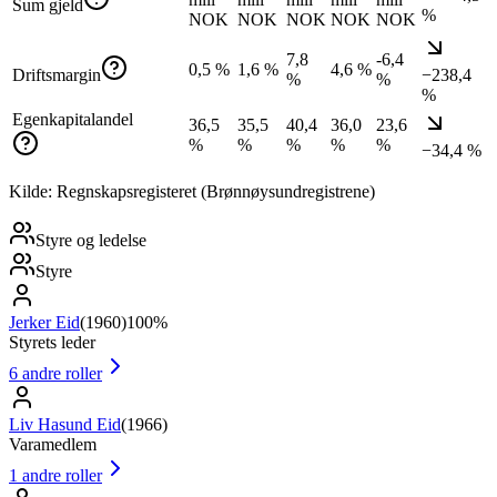
Sum gjeld
%
NOK
NOK
NOK
NOK
NOK
7,8
-6,4
0,5 %
1,6 %
4,6 %
Driftsmargin
−238,4
%
%
%
Egenkapitalandel
36,5
35,5
40,4
36,0
23,6
%
%
%
%
%
−34,4 %
Kilde: Regnskapsregisteret (Brønnøysundregistrene)
Styre og ledelse
Styre
Jerker Eid
(
1960
)
100%
Styrets leder
6
andre roller
Liv Hasund Eid
(
1966
)
Varamedlem
1
andre roller