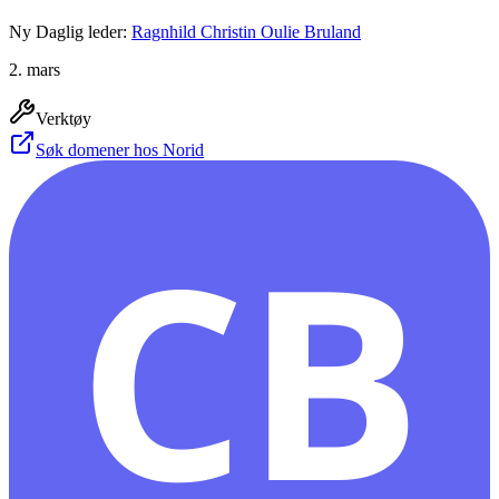
Ny Daglig leder:
Ragnhild Christin Oulie Bruland
2. mars
Verktøy
Søk domener hos Norid
CB