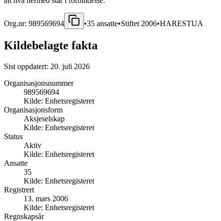
alt hva hermed står i forbindelse.
Org.nr:
989569694
•
35
ansatte
•
Stiftet
2006
•
HARESTUA
Kildebelagte fakta
Sist oppdatert:
20. juli 2026
Organisasjonsnummer
989569694
Kilde:
Enhetsregisteret
Organisasjonsform
Aksjeselskap
Kilde:
Enhetsregisteret
Status
Aktiv
Kilde:
Enhetsregisteret
Ansatte
35
Kilde:
Enhetsregisteret
Registrert
13. mars 2006
Kilde:
Enhetsregisteret
Regnskapsår