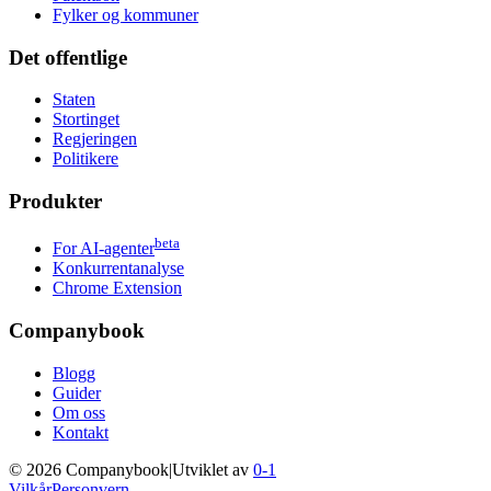
Fylker og kommuner
Det offentlige
Staten
Stortinget
Regjeringen
Politikere
Produkter
beta
For AI-agenter
Konkurrentanalyse
Chrome Extension
Companybook
Blogg
Guider
Om oss
Kontakt
©
2026
Companybook
|
Utviklet av
0-1
Vilkår
Personvern