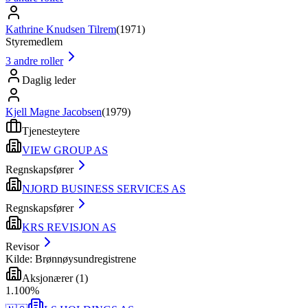
Kathrine Knudsen Tilrem
(
1971
)
Styremedlem
3
andre roller
Daglig leder
Kjell Magne Jacobsen
(
1979
)
Tjenesteytere
VIEW GROUP AS
Regnskapsfører
NJORD BUSINESS SERVICES AS
Regnskapsfører
KRS REVISJON AS
Revisor
Kilde: Brønnøysundregistrene
Aksjonærer
(
1
)
1
.
100
%