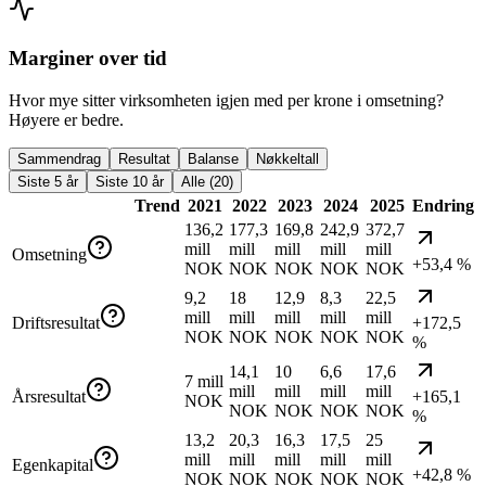
Marginer over tid
Hvor mye sitter virksomheten igjen med per krone i omsetning?
Høyere er bedre.
Sammendrag
Resultat
Balanse
Nøkkeltall
Siste 5 år
Siste 10 år
Alle (20)
Trend
2021
2022
2023
2024
2025
Endring
136,2
177,3
169,8
242,9
372,7
mill
mill
mill
mill
mill
Omsetning
+53,4 %
NOK
NOK
NOK
NOK
NOK
9,2
18
12,9
8,3
22,5
mill
mill
mill
mill
mill
Driftsresultat
+172,5
NOK
NOK
NOK
NOK
NOK
%
14,1
10
6,6
17,6
7 mill
mill
mill
mill
mill
Årsresultat
+165,1
NOK
NOK
NOK
NOK
NOK
%
13,2
20,3
16,3
17,5
25
mill
mill
mill
mill
mill
Egenkapital
+42,8 %
NOK
NOK
NOK
NOK
NOK