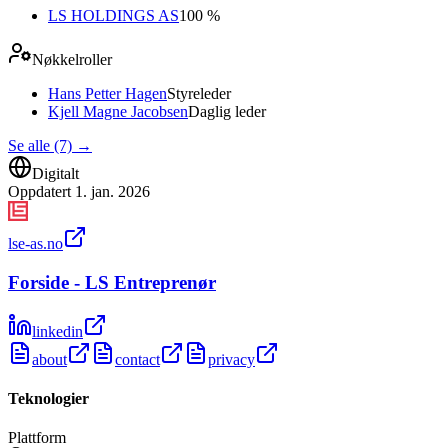
LS HOLDINGS AS
100 %
Nøkkelroller
Hans Petter Hagen
Styreleder
Kjell Magne Jacobsen
Daglig leder
Se alle (7)
→
Digitalt
Oppdatert
1. jan. 2026
lse-as.no
Forside - LS Entreprenør
linkedin
about
contact
privacy
Teknologier
Plattform