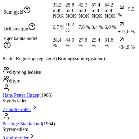
33,2
25,8
42,7
57,4
54,2
−5,5
mill
mill
mill
mill
mill
Sum gjeld
%
NOK
NOK
NOK
NOK
NOK
10,2
6,7 %
7,6 %
3,4 %
6,0 %
Driftsmargin
%
+77,6 %
Egenkapitalandel
28,4
44,0
27,6
23,4
31,6
%
%
%
%
%
+34,9 %
Kilde: Regnskapsregisteret (Brønnøysundregistrene)
Styre og ledelse
Styre
Hans Petter Hagen
(
1966
)
Styrets leder
77
andre roller
Per Inge Stakkeland
(
1964
)
Styremedlem
3
andre roller