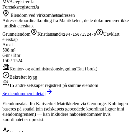
MVA-registrert
Ja
Foretaksregisteret
Ja
Eiendom ved virksomhetsadressen
Adresse-/koordinatkobling fra Matrikkelen; dette dokumenterer ikke
juridisk eierskap.
Grunneiendom
Kristiansand
Uavklart
4204-150/1524-0
eierskap
Areal
508 m²
Gnr / Bnr
150
/
1524
Kontor- og administrasjonsbygning
(
Tatt i bruk
)
Bekreftet bygg
15
andre selskap
er
registrert på samme eiendom
Se eiendommen i detalj
Eiendomsdata fra Kartverket Matrikkelen via Geonorge. Koblingen
baseres på spatial join (selskapets geocodede koordinat ligger inni
eiendomsgrensen) — kan inkludere naboeiendommer hvis
koordinatet er upresist.