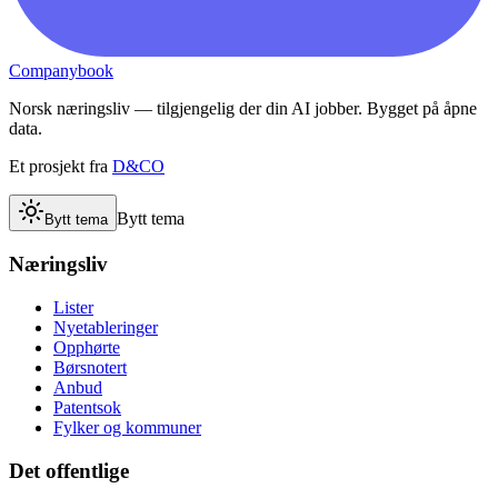
Companybook
Norsk næringsliv — tilgjengelig der din AI jobber. Bygget på åpne
data.
Et prosjekt fra
D&CO
Bytt tema
Bytt tema
Næringsliv
Lister
Nyetableringer
Opphørte
Børsnotert
Anbud
Patentsok
Fylker og kommuner
Det offentlige