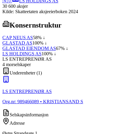
🇳🇴
LS HOLDINGS AS
30 600
aksjer
Kilde: Skatteetaten aksjeeierboken 2024
Konsernstruktur
CAP NEUS AS
58
% ↓
GLASTAD AS
100
% ↓
GLASTAD EIENDOM AS
67
% ↓
LS HOLDINGS AS
100
% ↓
LS ENTREPRENØR AS
4
morselskap
er
Underenheter
(
1
)
LS ENTREPRENØR AS
Org.nr:
989466089
• KRISTIANSAND S
Selskapsinformasjon
Adresse
Østre Strandgate 1