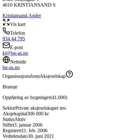
4610
KRISTIANSAND S
Kristiansand
,
Agder
Vis kart
Telefon
934 44 795
E-post
kj@lse-as.no
Nettside
lse-as.no
Organisasjonsform
Aksjeselskap
Bransje
Oppføring av bygninger
(
41.000
)
Sektor
Private aksjeselskaper mv.
Aksjekapital
306 000 kr
Status
Aktiv
Stiftet
3. januar 2006
Registrert
11. feb. 2006
Vedtektsdato
30. juni 2021