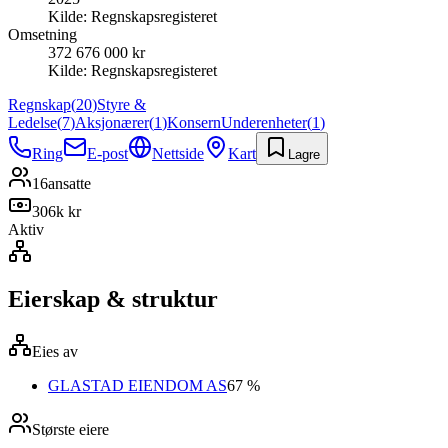
Kilde:
Regnskapsregisteret
Omsetning
372 676 000 kr
Kilde:
Regnskapsregisteret
Regnskap
(
20
)
Styre &
Ledelse
(
7
)
Aksjonærer
(
1
)
Konsern
Underenheter
(
1
)
Ring
E-post
Nettside
Kart
Lagre
16
ansatte
306k kr
Aktiv
Eierskap & struktur
Eies av
GLASTAD EIENDOM AS
67 %
Største eiere