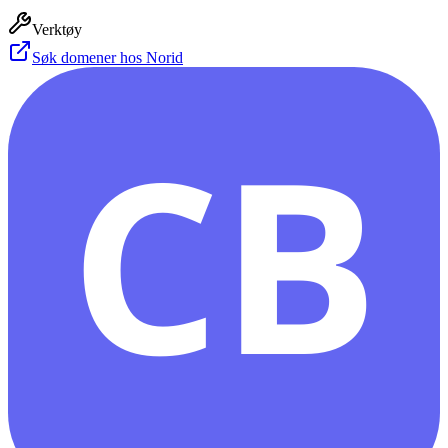
Verktøy
Søk domener hos Norid
CB