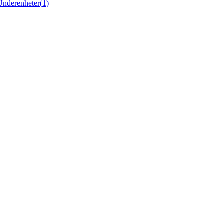
Underenheter
(
1
)