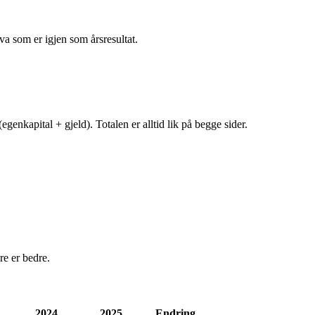
va som er igjen som årsresultat.
egenkapital + gjeld). Totalen er alltid lik på begge sider.
e er bedre.
2024
2025
Endring