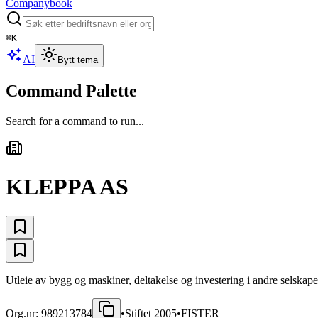
Companybook
⌘
K
AI
Bytt tema
Command Palette
Search for a command to run...
KLEPPA AS
Utleie av bygg og maskiner, deltakelse og investering i andre selskaper
Org.nr:
989213784
•
Stiftet
2005
•
FISTER