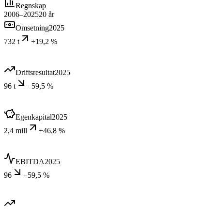
Regnskap
2006–2025
20
år
Omsetning
2025
732 t
+19,2 %
Driftsresultat
2025
96 t
−59,5 %
Egenkapital
2025
2,4 mill
+46,8 %
EBITDA
2025
96
−59,5 %