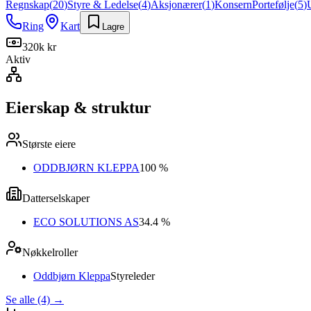
Regnskap
(
20
)
Styre & Ledelse
(
4
)
Aksjonærer
(
1
)
Konsern
Portefølje
(
5
)
Ring
Kart
Lagre
320k kr
Aktiv
Eierskap & struktur
Største eiere
ODDBJØRN KLEPPA
100 %
Datterselskaper
ECO SOLUTIONS AS
34.4 %
Nøkkelroller
Oddbjørn Kleppa
Styreleder
Se alle (4)
→