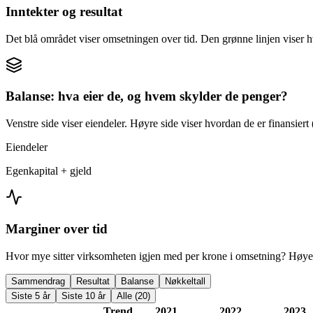
Inntekter og resultat
Det blå området viser omsetningen over tid. Den grønne linjen viser h
Balanse: hva eier de, og hvem skylder de penger?
Venstre side viser eiendeler. Høyre side viser hvordan de er finansiert (
Eiendeler
Egenkapital + gjeld
Marginer over tid
Hvor mye sitter virksomheten igjen med per krone i omsetning? Høyer
Sammendrag
Resultat
Balanse
Nøkkeltall
Siste 5 år
Siste 10 år
Alle (20)
Trend
2021
2022
2023