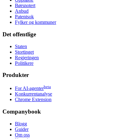
Børsnotert
Anbud
Patentsok
Fylker og kommuner
Det offentlige
Staten
Stortinget
Regjeringen
Politikere
Produkter
beta
For AI-agenter
Konkurrentanalyse
Chrome Extension
Companybook
Blogg
Guider
Om oss