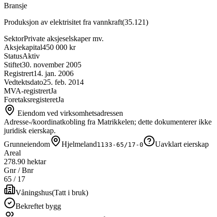
Bransje
Produksjon av elektrisitet fra vannkraft
(
35.121
)
Sektor
Private aksjeselskaper mv.
Aksjekapital
450 000 kr
Status
Aktiv
Stiftet
30. november 2005
Registrert
14. jan. 2006
Vedtektsdato
25. feb. 2014
MVA-registrert
Ja
Foretaksregisteret
Ja
Eiendom ved virksomhetsadressen
Adresse-/koordinatkobling fra Matrikkelen; dette dokumenterer ikke
juridisk eierskap.
Grunneiendom
Hjelmeland
Uavklart eierskap
1133-65/17-0
Areal
278.90 hektar
Gnr / Bnr
65
/
17
Våningshus
(
Tatt i bruk
)
Bekreftet bygg