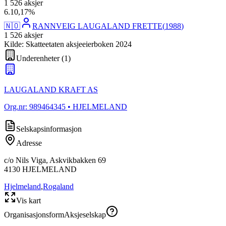
1 526
aksjer
6
.
10,17
%
🇳🇴
RANNVEIG LAUGALAND FRETTE
(
1988
)
1 526
aksjer
Kilde: Skatteetaten aksjeeierboken 2024
Underenheter
(
1
)
LAUGALAND KRAFT AS
Org.nr:
989464345
• HJELMELAND
Selskapsinformasjon
Adresse
c/o Nils Viga, Askvikbakken 69
4130
HJELMELAND
Hjelmeland
,
Rogaland
Vis kart
Organisasjonsform
Aksjeselskap