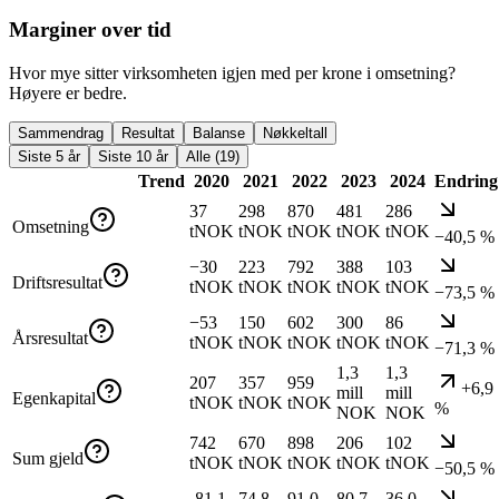
Marginer over tid
Hvor mye sitter virksomheten igjen med per krone i omsetning?
Høyere er bedre.
Sammendrag
Resultat
Balanse
Nøkkeltall
Siste 5 år
Siste 10 år
Alle (19)
Trend
2020
2021
2022
2023
2024
Endring
37
298
870
481
286
Omsetning
tNOK
tNOK
tNOK
tNOK
tNOK
−40,5 %
−30
223
792
388
103
Driftsresultat
tNOK
tNOK
tNOK
tNOK
tNOK
−73,5 %
−53
150
602
300
86
Årsresultat
tNOK
tNOK
tNOK
tNOK
tNOK
−71,3 %
1,3
1,3
207
357
959
+6,9
mill
mill
Egenkapital
tNOK
tNOK
tNOK
%
NOK
NOK
742
670
898
206
102
Sum gjeld
tNOK
tNOK
tNOK
tNOK
tNOK
−50,5 %
-81,1
74,8
91,0
80,7
36,0