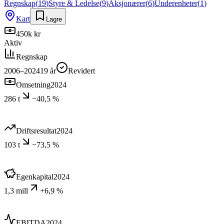
Regnskap
(
19
)
Styre & Ledelse
(
9
)
Aksjonærer
(
6
)
Underenheter
(
1
)
Kart
Lagre
450k kr
Aktiv
Regnskap
2006–2024
19
år
Revidert
Omsetning
2024
286 t
−40,5 %
Driftsresultat
2024
103 t
−73,5 %
Egenkapital
2024
1,3 mill
+6,9 %
EBITDA
2024