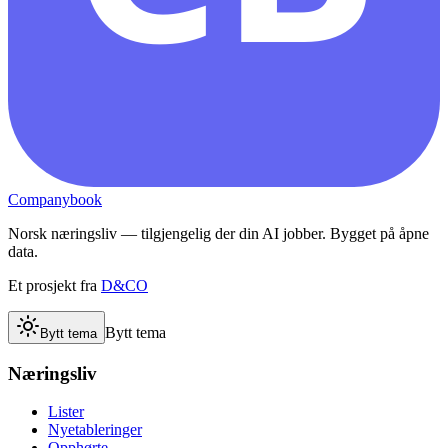
Companybook
Norsk næringsliv — tilgjengelig der din AI jobber. Bygget på åpne
data.
Et prosjekt fra
D&CO
Bytt tema
Bytt tema
Næringsliv
Lister
Nyetableringer
Opphørte