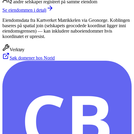
2
andre selskap
er
registrert på samme eiendom
Se eiendommen i detalj
Eiendomsdata fra Kartverket Matrikkelen via Geonorge. Koblingen
baseres på spatial join (selskapets geocodede koordinat ligger inni
eiendomsgrensen) — kan inkludere naboeiendommer hvis
koordinatet er upresist.
Verktøy
Søk domener hos Norid
CB