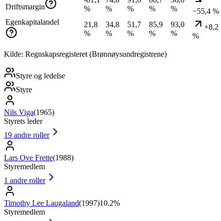
Driftsmargin
%
%
%
%
%
−55,4 %
Egenkapitalandel
21,8
34,8
51,7
85,9
93,0
+8,2
%
%
%
%
%
%
Kilde: Regnskapsregisteret (Brønnøysundregistrene)
Styre og ledelse
Styre
Nils Viga
(
1965
)
Styrets leder
19
andre roller
Lars Ove Frette
(
1988
)
Styremedlem
1
andre roller
Timothy Lee Laugaland
(
1997
)
10.2%
Styremedlem