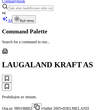
Companybook
⌘
K
AI
Bytt tema
Command Palette
Search for a command to run...
LAUGALAND KRAFT AS
Produksjon av straum.
Org.nr:
989198882
•
Stiftet
2005
•
HJELMELAND