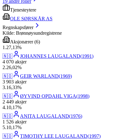
19
andre roller
Tjenesteytere
OLE SØRSKÅR AS
Regnskapsfører
Kilde: Brønnøysundregistrene
Aksjonærer
(
6
)
1
.
27,13
%
🇳🇴
JOHANNES LAUGALAND
(
1991
)
4 070
aksjer
2
.
26,02
%
🇳🇴
GEIR WARLAND
(
1969
)
3 903
aksjer
3
.
16,33
%
🇳🇴
ØYVIND OPDAHL VIGA
(
1998
)
2 449
aksjer
4
.
10,17
%
🇳🇴
ANITA LAUGALAND
(
1976
)
1 526
aksjer
5
.
10,17
%
🇳🇴
TIMOTHY LEE LAUGALAND
(
1997
)