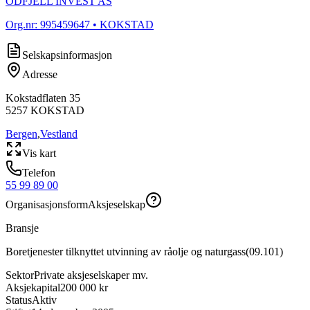
ODFJELL INVEST AS
Org.nr:
995459647
• KOKSTAD
Selskapsinformasjon
Adresse
Kokstadflaten 35
5257
KOKSTAD
Bergen
,
Vestland
Vis kart
Telefon
55 99 89 00
Organisasjonsform
Aksjeselskap
Bransje
Boretjenester tilknyttet utvinning av råolje og naturgass
(
09.101
)
Sektor
Private aksjeselskaper mv.
Aksjekapital
200 000 kr
Status
Aktiv