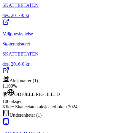
SKATTEETATEN
des. 2017
·
0 kr
Miljøbeskyttelse
Støtteregisteret
SKATTEETATEN
des. 2016
·
0 kr
Aksjonærer
(
1
)
1
.
100
%
🌍
ODFJELL RIG III LTD
100
aksjer
Kilde: Skatteetaten aksjeeierboken 2024
Underenheter
(
1
)