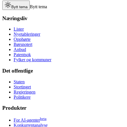
Bytt tema
Bytt tema
Næringsliv
Lister
Nyetableringer
Opphørte
Børsnotert
Anbud
Patentsok
Fylker og kommuner
Det offentlige
Staten
Stortinget
Regjeringen
Politikere
Produkter
beta
For AI-agenter
Konkurrentanalyse