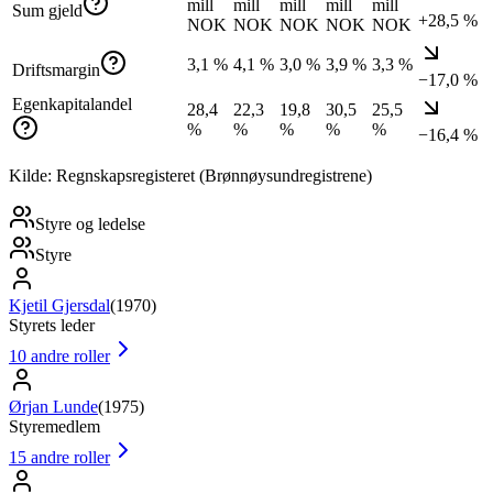
mill
mill
mill
mill
mill
Sum gjeld
+28,5 %
NOK
NOK
NOK
NOK
NOK
3,1 %
4,1 %
3,0 %
3,9 %
3,3 %
Driftsmargin
−17,0 %
Egenkapitalandel
28,4
22,3
19,8
30,5
25,5
%
%
%
%
%
−16,4 %
Kilde: Regnskapsregisteret (Brønnøysundregistrene)
Styre og ledelse
Styre
Kjetil Gjersdal
(
1970
)
Styrets leder
10
andre roller
Ørjan Lunde
(
1975
)
Styremedlem
15
andre roller