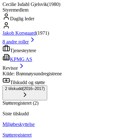
Cecilie Isdahl Gjelsvik
(
1980
)
Styremedlem
Daglig leder
Jakob Korsgaard
(
1971
)
8
andre roller
Tjenesteytere
KPMG AS
Revisor
Kilde: Brønnøysundregistrene
Tilskudd og støtte
2
tilskudd
(
2016–2017
)
Støtteregisteret
(
2
)
Siste tilskudd
Miljøbeskyttelse
Støtteregisteret