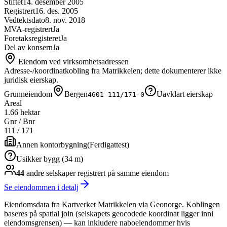
Stiftet
14. desember 2005
Registrert
16. des. 2005
Vedtektsdato
8. nov. 2018
MVA-registrert
Ja
Foretaksregisteret
Ja
Del av konsern
Ja
Eiendom ved virksomhetsadressen
Adresse-/koordinatkobling fra Matrikkelen; dette dokumenterer ikke
juridisk eierskap.
Grunneiendom
Bergen
Uavklart eierskap
4601-111/171-0
Areal
1.66 hektar
Gnr / Bnr
111
/
171
Annen kontorbygning
(
Ferdigattest
)
Usikker bygg (34 m)
44
andre selskap
er
registrert på samme eiendom
Se eiendommen i detalj
Eiendomsdata fra Kartverket Matrikkelen via Geonorge. Koblingen
baseres på spatial join (selskapets geocodede koordinat ligger inni
eiendomsgrensen) — kan inkludere naboeiendommer hvis