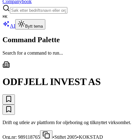
Companybook
⌘
K
AI
Bytt tema
Command Palette
Search for a command to run...
ODFJELL INVEST AS
Drift og utleie av plattform for oljeboring og tilknyttet virksomhet.
Org.nr:
989118765
•
Stiftet
2005
•
KOKSTAD