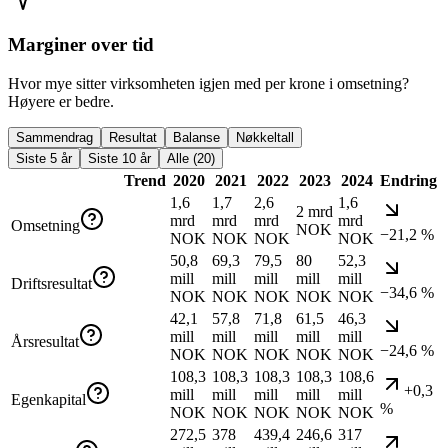
Marginer over tid
Hvor mye sitter virksomheten igjen med per krone i omsetning?
Høyere er bedre.
Sammendrag
Resultat
Balanse
Nøkkeltall
Siste 5 år
Siste 10 år
Alle (20)
Trend
2020
2021
2022
2023
2024
Endring
1,6
1,7
2,6
1,6
2 mrd
mrd
mrd
mrd
mrd
Omsetning
NOK
−21,2 %
NOK
NOK
NOK
NOK
50,8
69,3
79,5
80
52,3
mill
mill
mill
mill
mill
Driftsresultat
−34,6 %
NOK
NOK
NOK
NOK
NOK
42,1
57,8
71,8
61,5
46,3
mill
mill
mill
mill
mill
Årsresultat
−24,6 %
NOK
NOK
NOK
NOK
NOK
108,3
108,3
108,3
108,3
108,6
+0,3
mill
mill
mill
mill
mill
Egenkapital
%
NOK
NOK
NOK
NOK
NOK
272,5
378
439,4
246,6
317