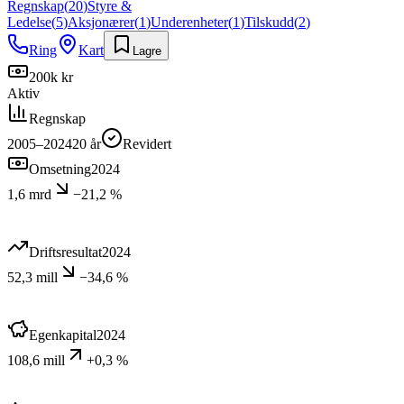
Regnskap
(
20
)
Styre &
Ledelse
(
5
)
Aksjonærer
(
1
)
Underenheter
(
1
)
Tilskudd
(
2
)
Ring
Kart
Lagre
200k kr
Aktiv
Regnskap
2005–2024
20
år
Revidert
Omsetning
2024
1,6 mrd
−21,2 %
Driftsresultat
2024
52,3 mill
−34,6 %
Egenkapital
2024
108,6 mill
+0,3 %