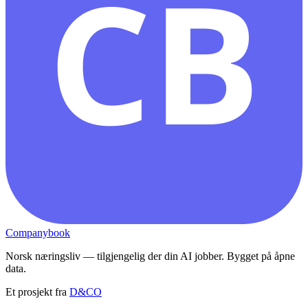
CB
Companybook
Norsk næringsliv — tilgjengelig der din AI jobber. Bygget på åpne
data.
Et prosjekt fra
D&CO