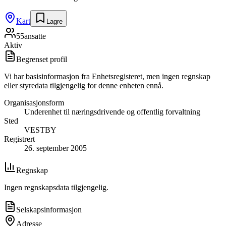
Kart
Lagre
55
ansatte
Aktiv
Begrenset profil
Vi har basisinformasjon fra Enhetsregisteret, men ingen regnskap
eller styredata tilgjengelig for denne enheten ennå.
Organisasjonsform
Underenhet til næringsdrivende og offentlig forvaltning
Sted
VESTBY
Registrert
26. september 2005
Regnskap
Ingen regnskapsdata tilgjengelig.
Selskapsinformasjon
Adresse