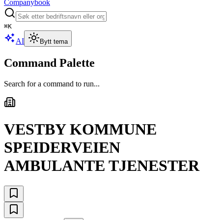
Companybook
⌘
K
AI
Bytt tema
Command Palette
Search for a command to run...
VESTBY KOMMUNE
SPEIDERVEIEN
AMBULANTE TJENESTER