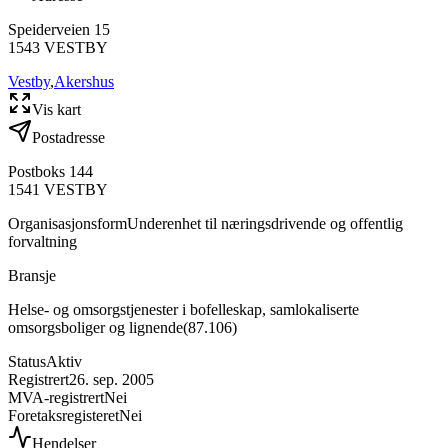
Speiderveien 15
1543
VESTBY
Vestby
,
Akershus
Vis kart
Postadresse
Postboks 144
1541
VESTBY
Organisasjonsform
Underenhet til næringsdrivende og offentlig
forvaltning
Bransje
Helse- og omsorgstjenester i bofelleskap, samlokaliserte
omsorgsboliger og lignende
(
87.106
)
Status
Aktiv
Registrert
26. sep. 2005
MVA-registrert
Nei
Foretaksregisteret
Nei
Hendelser