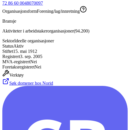
72 86 60 00
48070097
Organisasjonsform
Forening/lag/innretning
Bransje
Aktiviteter i arbeidstakerorganisasjoner
(
94.200
)
Sektor
Ideelle organisasjoner
Status
Aktiv
Stiftet
15. mai 1912
Registrert
3. sep. 2005
MVA-registrert
Nei
Foretaksregisteret
Nei
Verktøy
Søk domener hos Norid