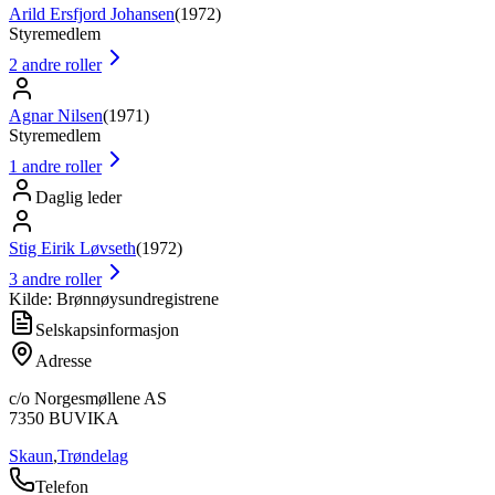
Arild Ersfjord Johansen
(
1972
)
Styremedlem
2
andre roller
Agnar Nilsen
(
1971
)
Styremedlem
1
andre roller
Daglig leder
Stig Eirik Løvseth
(
1972
)
3
andre roller
Kilde: Brønnøysundregistrene
Selskapsinformasjon
Adresse
c/o Norgesmøllene AS
7350
BUVIKA
Skaun
,
Trøndelag
Telefon