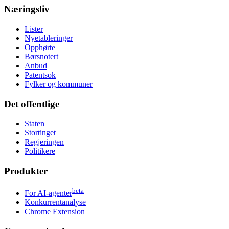
Næringsliv
Lister
Nyetableringer
Opphørte
Børsnotert
Anbud
Patentsok
Fylker og kommuner
Det offentlige
Staten
Stortinget
Regjeringen
Politikere
Produkter
beta
For AI-agenter
Konkurrentanalyse
Chrome Extension