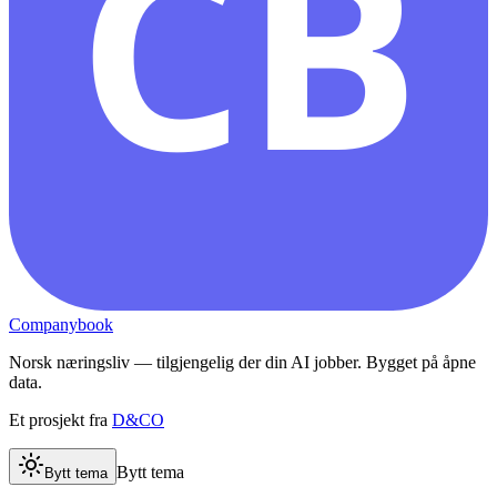
CB
Companybook
Norsk næringsliv — tilgjengelig der din AI jobber. Bygget på åpne
data.
Et prosjekt fra
D&CO
Bytt tema
Bytt tema