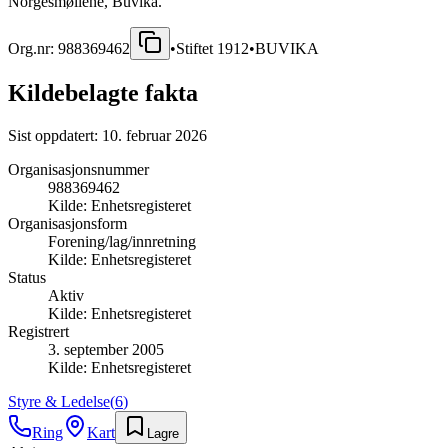
Norgesmøllene, Buvika.
Org.nr:
988369462
•
Stiftet
1912
•
BUVIKA
Kildebelagte fakta
Sist oppdatert:
10. februar 2026
Organisasjonsnummer
988369462
Kilde:
Enhetsregisteret
Organisasjonsform
Forening/lag/innretning
Kilde:
Enhetsregisteret
Status
Aktiv
Kilde:
Enhetsregisteret
Registrert
3. september 2005
Kilde:
Enhetsregisteret
Styre & Ledelse
(
6
)
Ring
Kart
Lagre