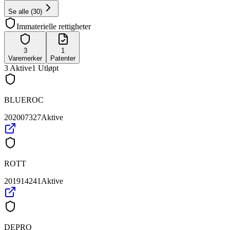
Se alle
(
30
)
Immaterielle rettigheter
3
1
Varemerker
Patenter
3
Aktive
1
Utløpt
BLUEROC
202007327
Aktive
ROTT
201914241
Aktive
DEPRO