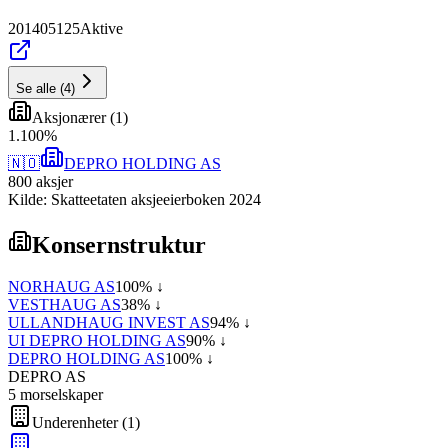
201405125
Aktive
Se alle
(
4
)
Aksjonærer
(
1
)
1
.
100
%
🇳🇴
DEPRO HOLDING AS
800
aksjer
Kilde: Skatteetaten aksjeeierboken 2024
Konsernstruktur
NORHAUG AS
100
% ↓
VESTHAUG AS
38
% ↓
ULLANDHAUG INVEST AS
94
% ↓
UI DEPRO HOLDING AS
90
% ↓
DEPRO HOLDING AS
100
% ↓
DEPRO AS
5
morselskap
er
Underenheter
(
1
)