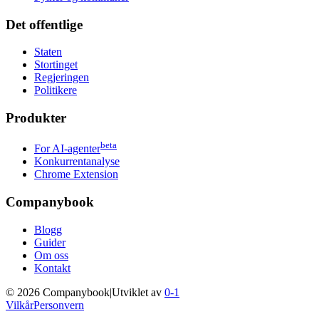
Det offentlige
Staten
Stortinget
Regjeringen
Politikere
Produkter
beta
For AI-agenter
Konkurrentanalyse
Chrome Extension
Companybook
Blogg
Guider
Om oss
Kontakt
©
2026
Companybook
|
Utviklet av
0-1
Vilkår
Personvern