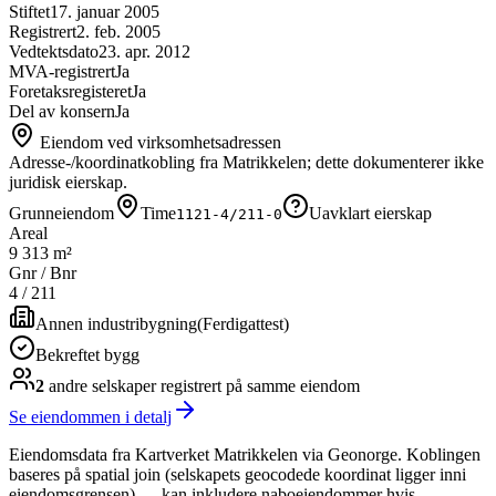
Stiftet
17. januar 2005
Registrert
2. feb. 2005
Vedtektsdato
23. apr. 2012
MVA-registrert
Ja
Foretaksregisteret
Ja
Del av konsern
Ja
Eiendom ved virksomhetsadressen
Adresse-/koordinatkobling fra Matrikkelen; dette dokumenterer ikke
juridisk eierskap.
Grunneiendom
Time
Uavklart eierskap
1121-4/211-0
Areal
9 313 m²
Gnr / Bnr
4
/
211
Annen industribygning
(
Ferdigattest
)
Bekreftet bygg
2
andre selskap
er
registrert på samme eiendom
Se eiendommen i detalj
Eiendomsdata fra Kartverket Matrikkelen via Geonorge. Koblingen
baseres på spatial join (selskapets geocodede koordinat ligger inni
eiendomsgrensen) — kan inkludere naboeiendommer hvis