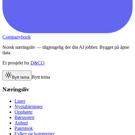
Companybook
Norsk næringsliv — tilgjengelig der din AI jobber. Bygget på åpne
data.
Et prosjekt fra
D&CO
Bytt tema
Bytt tema
Næringsliv
Lister
Nyetableringer
Opphørte
Børsnotert
Anbud
Patentsok
Fylker og kommuner