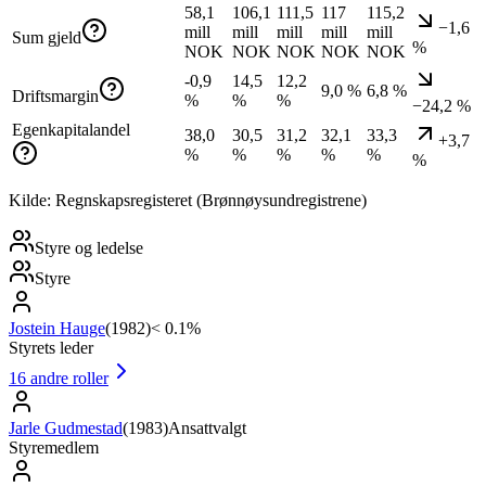
58,1
106,1
111,5
117
115,2
−1,6
mill
mill
mill
mill
mill
Sum gjeld
%
NOK
NOK
NOK
NOK
NOK
-0,9
14,5
12,2
9,0 %
6,8 %
Driftsmargin
%
%
%
−24,2 %
Egenkapitalandel
38,0
30,5
31,2
32,1
33,3
+3,7
%
%
%
%
%
%
Kilde: Regnskapsregisteret (Brønnøysundregistrene)
Styre og ledelse
Styre
Jostein Hauge
(
1982
)
< 0.1%
Styrets leder
16
andre roller
Jarle Gudmestad
(
1983
)
Ansattvalgt
Styremedlem