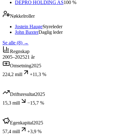
DEPRO HOLDING AS
100 %
Nøkkelroller
Jostein Hauge
Styreleder
John Baxter
Daglig leder
Se alle (8)
→
Regnskap
2005–2025
21
år
Omsetning
2025
224,2 mill
+11,3 %
Driftsresultat
2025
15,3 mill
−15,7 %
Egenkapital
2025
57,4 mill
+3,9 %