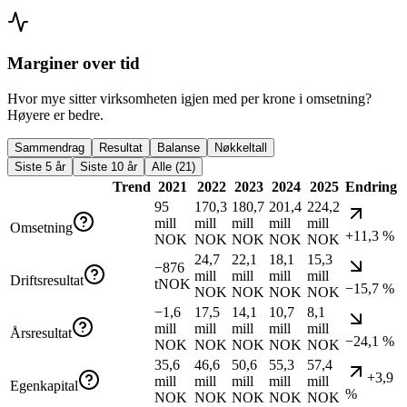
Marginer over tid
Hvor mye sitter virksomheten igjen med per krone i omsetning?
Høyere er bedre.
Sammendrag
Resultat
Balanse
Nøkkeltall
Siste 5 år
Siste 10 år
Alle (21)
Trend
2021
2022
2023
2024
2025
Endring
95
170,3
180,7
201,4
224,2
mill
mill
mill
mill
mill
Omsetning
+11,3 %
NOK
NOK
NOK
NOK
NOK
24,7
22,1
18,1
15,3
−876
mill
mill
mill
mill
Driftsresultat
tNOK
−15,7 %
NOK
NOK
NOK
NOK
−1,6
17,5
14,1
10,7
8,1
mill
mill
mill
mill
mill
Årsresultat
−24,1 %
NOK
NOK
NOK
NOK
NOK
35,6
46,6
50,6
55,3
57,4
+3,9
mill
mill
mill
mill
mill
Egenkapital
%
NOK
NOK
NOK
NOK
NOK