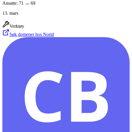
Ansatte: 71 → 69
13. mars
Verktøy
Søk domener hos Norid
CB