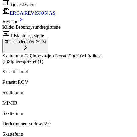
Tjenesteytere
ERGA REVISJON AS
Revisor
Kilde: Brønnøysundregistrene
Tilskudd og støtte
30
tilskudd
(
2005–2025
)
Skattefunn
(
23
)
Innovasjon Norge
(
3
)
COVID-tiltak
(
3
)
Støtteregisteret
(
1
)
Siste tilskudd
Parasitt ROV
Skattefunn
MIMIR
Skattefunn
Dreiemomentverktøy 2.0
Skattefunn