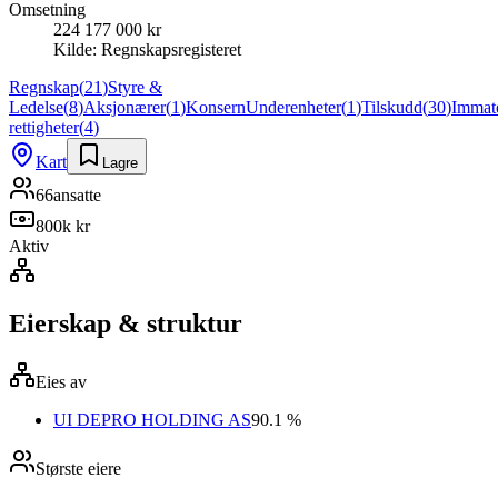
Omsetning
224 177 000 kr
Kilde:
Regnskapsregisteret
Regnskap
(
21
)
Styre &
Ledelse
(
8
)
Aksjonærer
(
1
)
Konsern
Underenheter
(
1
)
Tilskudd
(
30
)
Immate
rettigheter
(
4
)
Kart
Lagre
66
ansatte
800k kr
Aktiv
Eierskap & struktur
Eies av
UI DEPRO HOLDING AS
90.1 %
Største eiere