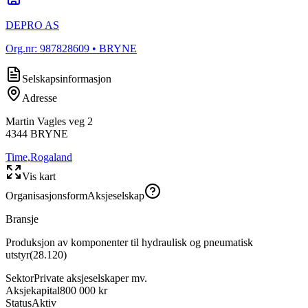
DEPRO AS
Org.nr:
987828609
• BRYNE
Selskapsinformasjon
Adresse
Martin Vagles veg 2
4344
BRYNE
Time
,
Rogaland
Vis kart
Organisasjonsform
Aksjeselskap
Bransje
Produksjon av komponenter til hydraulisk og pneumatisk
utstyr
(
28.120
)
Sektor
Private aksjeselskaper mv.
Aksjekapital
800 000 kr
Status
Aktiv