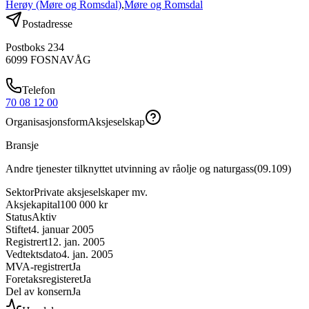
Herøy (Møre og Romsdal)
,
Møre og Romsdal
Postadresse
Postboks 234
6099
FOSNAVÅG
Telefon
70 08 12 00
Organisasjonsform
Aksjeselskap
Bransje
Andre tjenester tilknyttet utvinning av råolje og naturgass
(
09.109
)
Sektor
Private aksjeselskaper mv.
Aksjekapital
100 000 kr
Status
Aktiv
Stiftet
4. januar 2005
Registrert
12. jan. 2005
Vedtektsdato
4. jan. 2005
MVA-registrert
Ja
Foretaksregisteret
Ja
Del av konsern
Ja