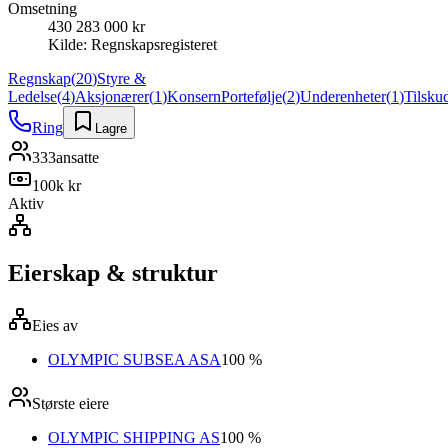
Omsetning
430 283 000 kr
Kilde:
Regnskapsregisteret
Regnskap
(
20
)
Styre &
Ledelse
(
4
)
Aksjonærer
(
1
)
Konsern
Portefølje
(
2
)
Underenheter
(
1
)
Tilsku
Ring
Lagre
333
ansatte
100k kr
Aktiv
Eierskap & struktur
Eies av
OLYMPIC SUBSEA ASA
100 %
Største eiere
OLYMPIC SHIPPING AS
100 %