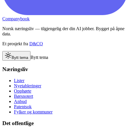
Companybook
Norsk næringsliv — tilgjengelig der din AI jobber. Bygget på åpne
data.
Et prosjekt fra
D&CO
Bytt tema
Bytt tema
Næringsliv
Lister
Nyetableringer
Opphørte
Børsnotert
Anbud
Patentsok
Fylker og kommuner
Det offentlige