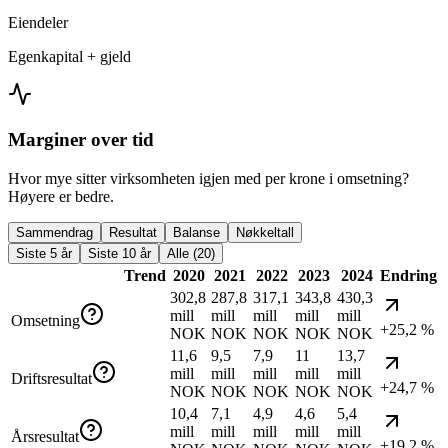
Eiendeler
Egenkapital + gjeld
Marginer over tid
Hvor mye sitter virksomheten igjen med per krone i omsetning?
Høyere er bedre.
Sammendrag
Resultat
Balanse
Nøkkeltall
Siste 5 år
Siste 10 år
Alle (20)
Trend
2020
2021
2022
2023
2024
Endring
302,8
287,8
317,1
343,8
430,3
mill
mill
mill
mill
mill
Omsetning
+25,2 %
NOK
NOK
NOK
NOK
NOK
11,6
9,5
7,9
11
13,7
mill
mill
mill
mill
mill
Driftsresultat
+24,7 %
NOK
NOK
NOK
NOK
NOK
10,4
7,1
4,9
4,6
5,4
mill
mill
mill
mill
mill
Årsresultat
+19,2 %