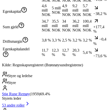
NOK
NOK
NOK
NOK
NOK
4,6
4,9
9,2
5,7
5 mill
mill
mill
mill
mill
Egenkapital
NOK
−38,2 %
NOK
NOK
NOK
NOK
34,7
35,5
34
36,2
100,4
mill
mill
mill
mill
mill
Sum gjeld
+177,4
NOK
NOK
NOK
NOK
NOK
%
−0,4
3,8 %
3,3 %
2,5 %
3,2 %
3,2 %
Driftsmargin
%
Egenkapitalandel
11,7
12,3
12,7
20,3
5,4 %
%
%
%
%
−73,6 %
Kilde: Regnskapsregisteret (Brønnøysundregistrene)
Styre og ledelse
Styre
Stig Rune Remøy
(
1959
)
69.4%
Styrets leder
53
andre roller