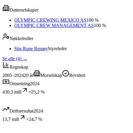
Datterselskaper
OLYMPIC CREWING MEXICO AS
100 %
OLYMPIC CREW MANAGEMENT AS
100 %
Nøkkelroller
Stig Rune Remøy
Styreleder
Se alle (4)
→
Regnskap
2005–2024
20
år
Morselskap
Revidert
Omsetning
2024
430,3 mill
+25,2 %
Driftsresultat
2024
13,7 mill
+24,7 %