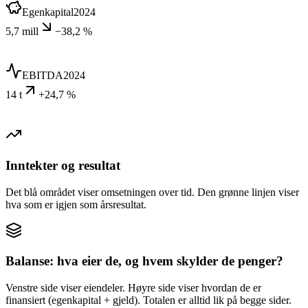
Egenkapital
2024
5,7 mill
−38,2 %
EBITDA
2024
14 t
+24,7 %
Inntekter og resultat
Det blå området viser omsetningen over tid. Den grønne linjen viser
hva som er igjen som årsresultat.
Balanse: hva eier de, og hvem skylder de penger?
Venstre side viser eiendeler. Høyre side viser hvordan de er
finansiert (egenkapital + gjeld). Totalen er alltid lik på begge sider.