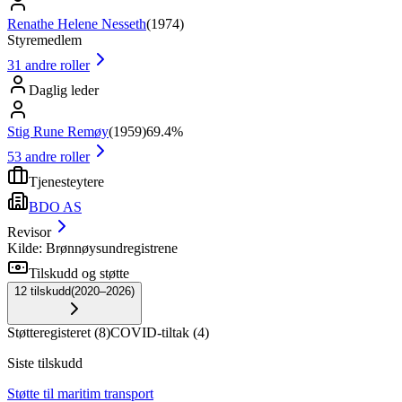
Renathe Helene Nesseth
(
1974
)
Styremedlem
31
andre roller
Daglig leder
Stig Rune Remøy
(
1959
)
69.4%
53
andre roller
Tjenesteytere
BDO AS
Revisor
Kilde: Brønnøysundregistrene
Tilskudd og støtte
12
tilskudd
(
2020–2026
)
Støtteregisteret
(
8
)
COVID-tiltak
(
4
)
Siste tilskudd
Støtte til maritim transport