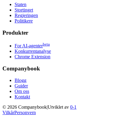
Staten
Stortinget
Regjeringen
Politikere
Produkter
beta
For AI-agenter
Konkurrentanalyse
Chrome Extension
Companybook
Blogg
Guider
Om oss
Kontakt
©
2026
Companybook
|
Utviklet av
0-1
Vilkår
Personvern