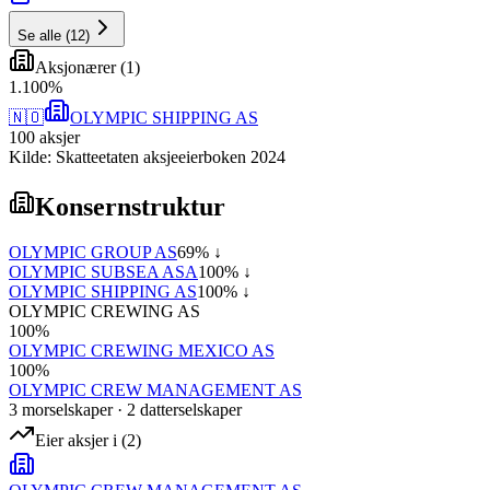
Se alle
(
12
)
Aksjonærer
(
1
)
1
.
100
%
🇳🇴
OLYMPIC SHIPPING AS
100
aksjer
Kilde: Skatteetaten aksjeeierboken 2024
Konsernstruktur
OLYMPIC GROUP AS
69
% ↓
OLYMPIC SUBSEA ASA
100
% ↓
OLYMPIC SHIPPING AS
100
% ↓
OLYMPIC CREWING AS
100
%
OLYMPIC CREWING MEXICO AS
100
%
OLYMPIC CREW MANAGEMENT AS
3
morselskap
er
·
2
datterselskap
er
Eier aksjer i
(
2
)