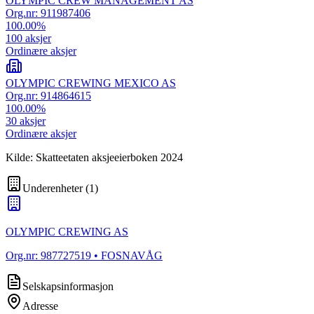
OLYMPIC CREW MANAGEMENT AS
Org.nr:
911987406
100.00
%
100
aksjer
Ordinære aksjer
OLYMPIC CREWING MEXICO AS
Org.nr:
914864615
100.00
%
30
aksjer
Ordinære aksjer
Kilde: Skatteetaten aksjeeierboken 2024
Underenheter
(
1
)
OLYMPIC CREWING AS
Org.nr:
987727519
• FOSNAVÅG
Selskapsinformasjon
Adresse