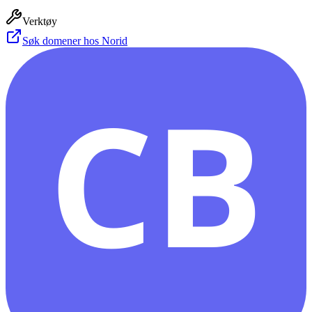
Verktøy
Søk domener hos Norid
CB