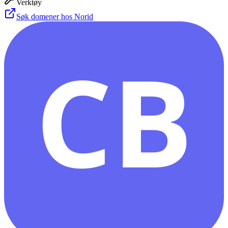
Verktøy
Søk domener hos Norid
CB