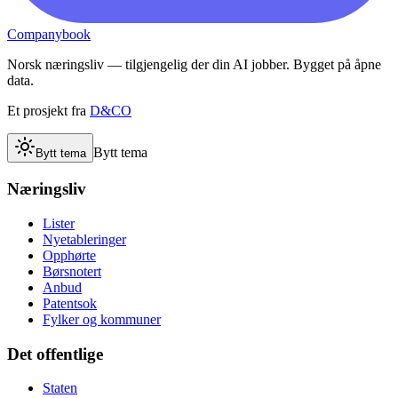
Companybook
Norsk næringsliv — tilgjengelig der din AI jobber. Bygget på åpne
data.
Et prosjekt fra
D&CO
Bytt tema
Bytt tema
Næringsliv
Lister
Nyetableringer
Opphørte
Børsnotert
Anbud
Patentsok
Fylker og kommuner
Det offentlige
Staten