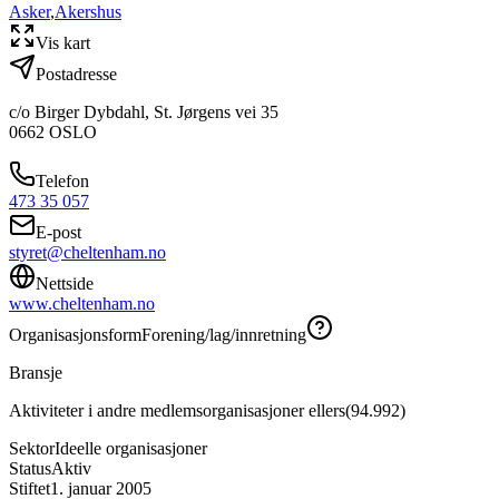
Asker
,
Akershus
Vis kart
Postadresse
c/o Birger Dybdahl, St. Jørgens vei 35
0662
OSLO
Telefon
473 35 057
E-post
styret@cheltenham.no
Nettside
www.cheltenham.no
Organisasjonsform
Forening/lag/innretning
Bransje
Aktiviteter i andre medlemsorganisasjoner ellers
(
94.992
)
Sektor
Ideelle organisasjoner
Status
Aktiv
Stiftet
1. januar 2005