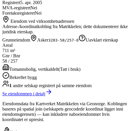
Registrert
5. apr. 2005
MVA-registrert
Nei
Foretaksregisteret
Nei
Eiendom ved virksomhetsadressen
Adresse-/koordinatkobling fra Matrikkelen; dette dokumenterer ikke
juridisk eierskap.
Grunneiendom
Asker
Uavklart eierskap
3203-58/257-0
Areal
711 m²
Gnr / Bnr
58
/
257
Tomannsbolig, vertikaldelt
(
Tatt i bruk
)
Bekreftet bygg
1
andre selskap
registrert på samme eiendom
Se eiendommen i detalj
Eiendomsdata fra Kartverket Matrikkelen via Geonorge. Koblingen
baseres på spatial join (selskapets geocodede koordinat ligger inni
eiendomsgrensen) — kan inkludere naboeiendommer hvis
koordinatet er upresist.