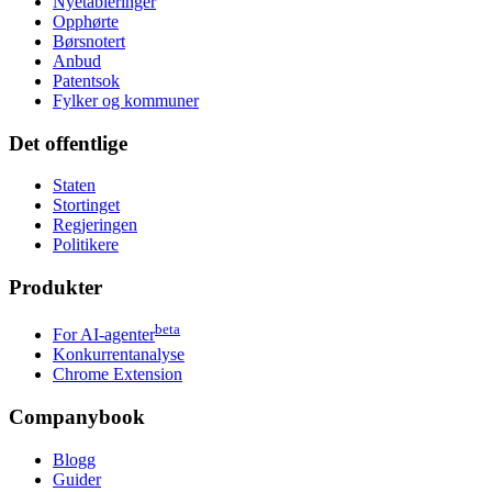
Nyetableringer
Opphørte
Børsnotert
Anbud
Patentsok
Fylker og kommuner
Det offentlige
Staten
Stortinget
Regjeringen
Politikere
Produkter
beta
For AI-agenter
Konkurrentanalyse
Chrome Extension
Companybook
Blogg
Guider