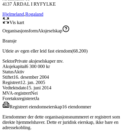
4137
ÅRDAL I RYFYLKE
Hjelmeland
,
Rogaland
Vis kart
Organisasjonsform
Aksjeselskap
Bransje
Utleie av egen eller leid fast eiendom
(
68.200
)
Sektor
Private aksjeselskaper mv.
Aksjekapital
6 300 000 kr
Status
Aktiv
Stiftet
16. desember 2004
Registrert
12. jan. 2005
Vedtektsdato
15. juni 2014
MVA-registrert
Nei
Foretaksregisteret
Ja
Registrert eiendomseierskap
16
eiendom
mer
Eiendommer der dette organisasjonsnummeret er registrert som
direkte hjemmelshaver. Dette er juridisk eierskap, ikke bare en
adressekobling.