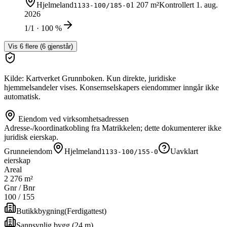
Hjelmeland
1 207 m²
Kontrollert
1. aug.
1133-100/185-0
2026
1/1 · 100 %
Vis
6
flere (
6
gjenstår)
Kilde: Kartverket Grunnboken. Kun direkte, juridiske
hjemmelsandeler vises. Konsernselskapers eiendommer inngår ikke
automatisk.
Eiendom ved virksomhetsadressen
Adresse-/koordinatkobling fra Matrikkelen; dette dokumenterer ikke
juridisk eierskap.
Grunneiendom
Hjelmeland
Uavklart
1133-100/155-0
eierskap
Areal
2 276 m²
Gnr / Bnr
100
/
155
Butikkbygning
(
Ferdigattest
)
Sannsynlig bygg (24 m)