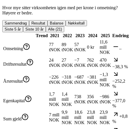
Hvor mye sitter virksomheten igjen med per krone i omsetning?
Høyere er bedre.
Sammendrag
Resultat
Balanse
Nøkkeltall
Siste 5 år
Siste 10 år
Alle (21)
Trend
2021
2022
2023
2024
2025
Endring
11,6
77
89
57
0 kr
mill
Omsetning
–
tNOK
tNOK
tNOK
NOK
24
27
−7
762
470
Driftsresultat
tNOK
tNOK
tNOK
tNOK
tNOK
−38,3 %
−1,3
−226
−318
−687
−381
mill
Årsresultat
−252,2
tNOK
tNOK
tNOK
tNOK
NOK
%
1,7
1,4
738
356
−986
mill
mill
Egenkapital
−377,0
tNOK
tNOK
tNOK
NOK
NOK
%
9,9
18,6
23,8
23,9
7 mill
+0,8
mill
mill
mill
mill
Sum gjeld
NOK
%
NOK
NOK
NOK
NOK