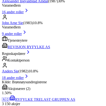
Aleksander Ingvaldstad Amdal
(
1987
)
30%
Varamedlem
16
andre roller
John Arne Sie
(
1983
)
10.8%
Varamedlem
9
andre roller
Tjenesteytere
REVISJON RYFYLKE AS
Regnskapsfører
Kontaktperson
Anders Sie
(
1982
)
10.8%
18
andre roller
Kilde: Brønnøysundregistrene
Aksjonærer
(
2
)
1
.
50
%
🇳🇴
RYFYLKE TRELAST GRUPPEN AS
3 150
aksjer