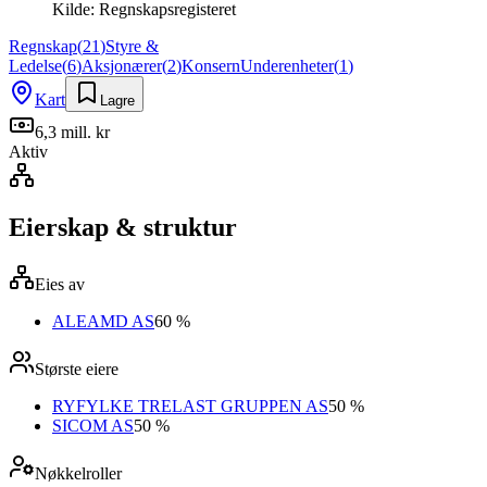
Kilde:
Regnskapsregisteret
Regnskap
(
21
)
Styre &
Ledelse
(
6
)
Aksjonærer
(
2
)
Konsern
Underenheter
(
1
)
Kart
Lagre
6,3 mill. kr
Aktiv
Eierskap & struktur
Eies av
ALEAMD AS
60 %
Største eiere
RYFYLKE TRELAST GRUPPEN AS
50 %
SICOM AS
50 %
Nøkkelroller