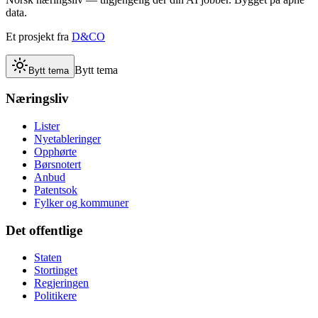
data.
Et prosjekt fra
D&CO
Bytt tema
Bytt tema
Næringsliv
Lister
Nyetableringer
Opphørte
Børsnotert
Anbud
Patentsok
Fylker og kommuner
Det offentlige
Staten
Stortinget
Regjeringen
Politikere