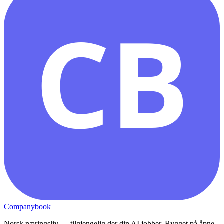
CB
Companybook
Norsk næringsliv — tilgjengelig der din AI jobber. Bygget på åpne