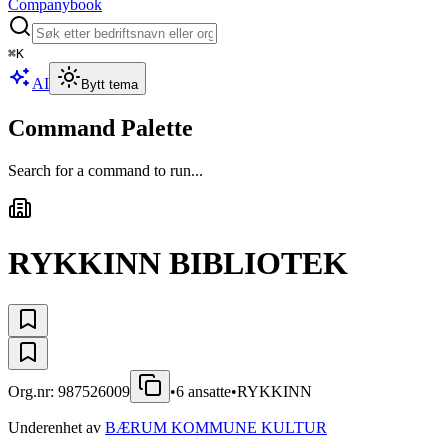
Companybook
⌘
K
AI
Bytt tema
Command Palette
Search for a command to run...
RYKKINN BIBLIOTEK
Org.nr:
987526009
•
6
ansatte
•
RYKKINN
Underenhet av
BÆRUM KOMMUNE KULTUR