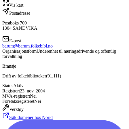
Vis kart
Postadresse
Postboks 700
1304
SANDVIKA
E-post
barum@barum.folkebibl.no
Organisasjonsform
Underenhet til næringsdrivende og offentlig
forvaltning
Bransje
Drift av folkebiblioteker
(
91.111
)
Status
Aktiv
Registrert
23. nov. 2004
MVA-registrert
Nei
Foretaksregisteret
Nei
Verktøy
Søk domener hos Norid