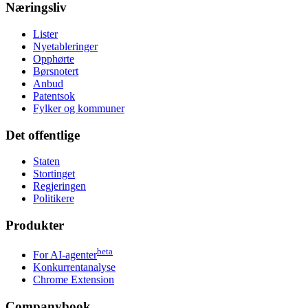
Næringsliv
Lister
Nyetableringer
Opphørte
Børsnotert
Anbud
Patentsok
Fylker og kommuner
Det offentlige
Staten
Stortinget
Regjeringen
Politikere
Produkter
beta
For AI-agenter
Konkurrentanalyse
Chrome Extension
Companybook