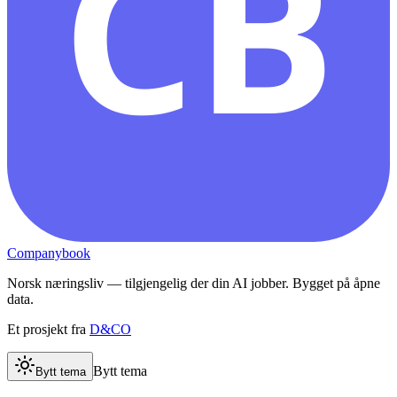
CB
Companybook
Norsk næringsliv — tilgjengelig der din AI jobber. Bygget på åpne
data.
Et prosjekt fra
D&CO
Bytt tema
Bytt tema