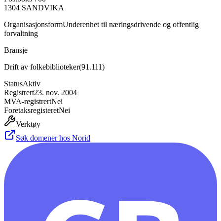
1304
SANDVIKA
Organisasjonsform
Underenhet til næringsdrivende og offentlig
forvaltning
Bransje
Drift av folkebiblioteker
(
91.111
)
Status
Aktiv
Registrert
23. nov. 2004
MVA-registrert
Nei
Foretaksregisteret
Nei
Verktøy
Søk domener hos Norid