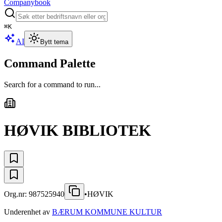
Companybook
⌘
K
AI
Bytt tema
Command Palette
Search for a command to run...
HØVIK BIBLIOTEK
Org.nr:
987525940
•
HØVIK
Underenhet av
BÆRUM KOMMUNE KULTUR