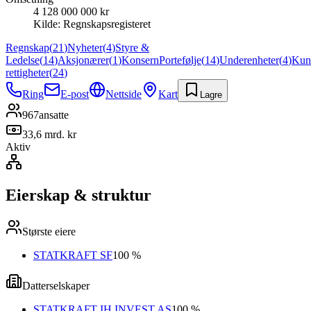
4 128 000 000 kr
Kilde:
Regnskapsregisteret
Regnskap
(
21
)
Nyheter
(
4
)
Styre &
Ledelse
(
14
)
Aksjonærer
(
1
)
Konsern
Portefølje
(
14
)
Underenheter
(
4
)
Kun
rettigheter
(
24
)
Ring
E-post
Nettside
Kart
Lagre
967
ansatte
33,6 mrd. kr
Aktiv
Eierskap & struktur
Største eiere
STATKRAFT SF
100 %
Datterselskaper
STATKRAFT IH INVEST AS
100 %