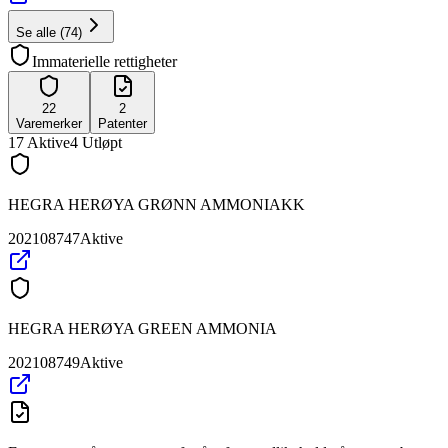
Se alle
(
74
)
Immaterielle rettigheter
22
2
Varemerker
Patenter
17
Aktive
4
Utløpt
HEGRA HERØYA GRØNN AMMONIAKK
202108747
Aktive
HEGRA HERØYA GREEN AMMONIA
202108749
Aktive