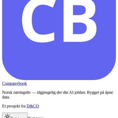
CB
Companybook
Norsk næringsliv — tilgjengelig der din AI jobber. Bygget på åpne
data.
Et prosjekt fra
D&CO