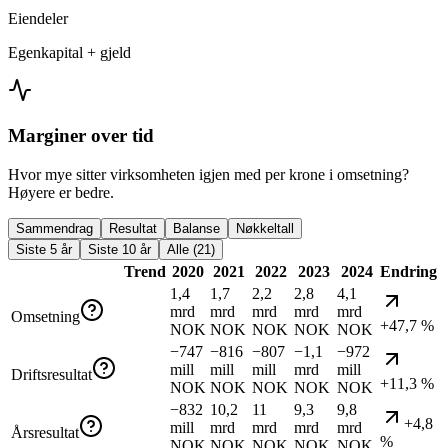
Eiendeler
Egenkapital + gjeld
Marginer over tid
Hvor mye sitter virksomheten igjen med per krone i omsetning?
Høyere er bedre.
Sammendrag
Resultat
Balanse
Nøkkeltall
Siste 5 år
Siste 10 år
Alle (21)
Trend
2020
2021
2022
2023
2024
Endring
1,4
1,7
2,2
2,8
4,1
mrd
mrd
mrd
mrd
mrd
Omsetning
+47,7 %
NOK
NOK
NOK
NOK
NOK
−747
−816
−807
−1,1
−972
mill
mill
mill
mrd
mill
Driftsresultat
+11,3 %
NOK
NOK
NOK
NOK
NOK
−832
10,2
11
9,3
9,8
+4,8
mill
mrd
mrd
mrd
mrd
Årsresultat
%
NOK
NOK
NOK
NOK
NOK