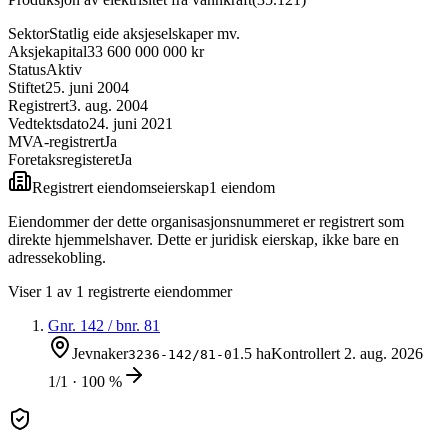
Sektor
Statlig eide aksjeselskaper mv.
Aksjekapital
33 600 000 000 kr
Status
Aktiv
Stiftet
25. juni 2004
Registrert
3. aug. 2004
Vedtektsdato
24. juni 2021
MVA-registrert
Ja
Foretaksregisteret
Ja
Registrert eiendomseierskap
1
eiendom
Eiendommer der dette organisasjonsnummeret er registrert som
direkte hjemmelshaver. Dette er juridisk eierskap, ikke bare en
adressekobling.
Viser
1
av
1
registrerte eiendommer
Gnr.
142
/ bnr.
81
Jevnaker
1.5 ha
Kontrollert
2. aug. 2026
3236-142/81-0
1/1 · 100 %