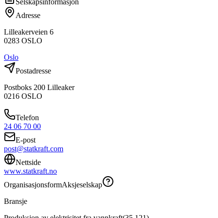
Selskapsinformasjon
Adresse
Lilleakerveien 6
0283
OSLO
Oslo
Postadresse
Postboks 200 Lilleaker
0216
OSLO
Telefon
24 06 70 00
E-post
post@statkraft.com
Nettside
www.statkraft.no
Organisasjonsform
Aksjeselskap
Bransje
Produksjon av elektrisitet fra vannkraft
(
35.121
)