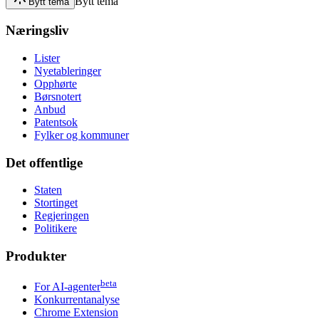
Bytt tema
Bytt tema
Næringsliv
Lister
Nyetableringer
Opphørte
Børsnotert
Anbud
Patentsok
Fylker og kommuner
Det offentlige
Staten
Stortinget
Regjeringen
Politikere
Produkter
beta
For AI-agenter
Konkurrentanalyse
Chrome Extension