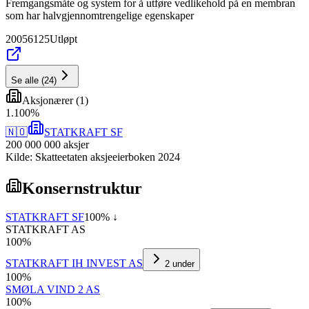
Fremgangsmåte og system for å utføre vedlikehold på en membran
som har halvgjennomtrengelige egenskaper
20056125
Utløpt
Se alle
(
24
)
Aksjonærer
(
1
)
1
.
100
%
🇳🇴
STATKRAFT SF
200 000 000
aksjer
Kilde: Skatteetaten aksjeeierboken 2024
Konsernstruktur
STATKRAFT SF
100
% ↓
STATKRAFT AS
100
%
STATKRAFT IH INVEST AS
2
under
100
%
SMØLA VIND 2 AS
100
%