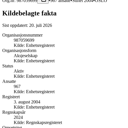
Org.nr:
987059699
•
967
ansatte
•
Stiftet
2004
•
OSLO
Kildebelagte fakta
Sist oppdatert:
20. juli 2026
Organisasjonsnummer
987059699
Kilde:
Enhetsregisteret
Organisasjonsform
Aksjeselskap
Kilde:
Enhetsregisteret
Status
Aktiv
Kilde:
Enhetsregisteret
Ansatte
967
Kilde:
Enhetsregisteret
Registrert
3. august 2004
Kilde:
Enhetsregisteret
Regnskapsår
2024
Kilde:
Regnskapsregisteret
Omsetning