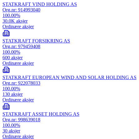
STATKRAFT VIND HOLDING AS
Org.nr:
914993040
100.00
%
30.0K
aksjer
Ordinære aksjer
STATKRAFT FORSIKRING AS
Org.nr:
979459408
100.00
%
600
aksjer
Ordinære aksjer
STATKRAFT EUROPEAN WIND AND SOLAR HOLDING AS
Org.nr:
922078033
100.00
%
130
aksjer
Ordinære aksjer
STATKRAFT ASSET HOLDING AS
Org.nr:
998639018
100.00
%
30
aksjer
Ordinære aksjer