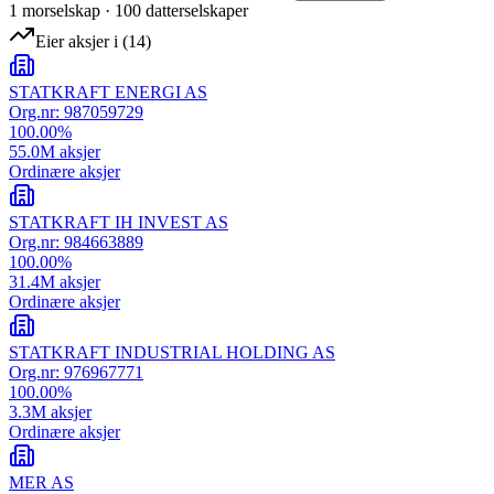
1
morselskap
·
100
datterselskap
er
Eier aksjer i
(
14
)
STATKRAFT ENERGI AS
Org.nr:
987059729
100.00
%
55.0M
aksjer
Ordinære aksjer
STATKRAFT IH INVEST AS
Org.nr:
984663889
100.00
%
31.4M
aksjer
Ordinære aksjer
STATKRAFT INDUSTRIAL HOLDING AS
Org.nr:
976967771
100.00
%
3.3M
aksjer
Ordinære aksjer
MER AS