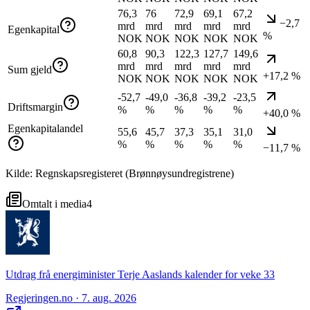
76,3
76
72,9
69,1
67,2
−2,7
mrd
mrd
mrd
mrd
mrd
Egenkapital
%
NOK
NOK
NOK
NOK
NOK
60,8
90,3
122,3
127,7
149,6
mrd
mrd
mrd
mrd
mrd
Sum gjeld
+17,2 %
NOK
NOK
NOK
NOK
NOK
-52,7
-49,0
-36,8
-39,2
-23,5
Driftsmargin
%
%
%
%
%
+40,0 %
Egenkapitalandel
55,6
45,7
37,3
35,1
31,0
%
%
%
%
%
−11,7 %
Kilde: Regnskapsregisteret (Brønnøysundregistrene)
Omtalt i media
4
Utdrag frå energiminister Terje Aaslands kalender for veke 33
Regjeringen.no
· 7. aug. 2026