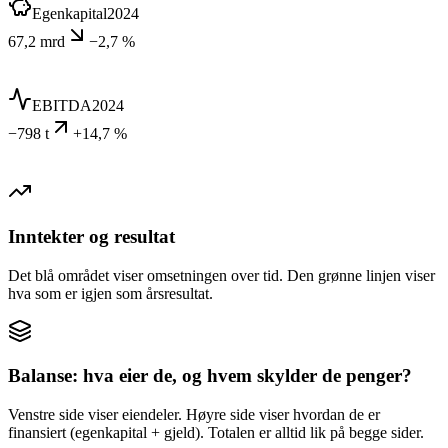
Egenkapital
2024
67,2 mrd
−2,7 %
EBITDA
2024
−798 t
+14,7 %
Inntekter og resultat
Det blå området viser omsetningen over tid. Den grønne linjen viser
hva som er igjen som årsresultat.
Balanse: hva eier de, og hvem skylder de penger?
Venstre side viser eiendeler. Høyre side viser hvordan de er
finansiert (egenkapital + gjeld). Totalen er alltid lik på begge sider.