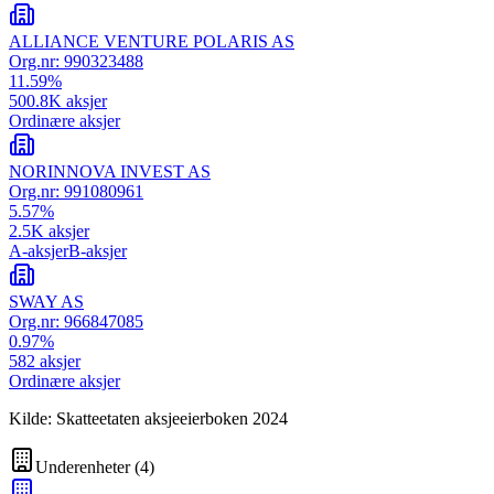
ALLIANCE VENTURE POLARIS AS
Org.nr:
990323488
11.59
%
500.8K
aksjer
Ordinære aksjer
NORINNOVA INVEST AS
Org.nr:
991080961
5.57
%
2.5K
aksjer
A-aksjer
B-aksjer
SWAY AS
Org.nr:
966847085
0.97
%
582
aksjer
Ordinære aksjer
Kilde: Skatteetaten aksjeeierboken 2024
Underenheter
(
4
)