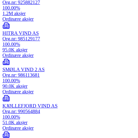
Org.nr:
925882127
100.00
%
1.2M
aksjer
Ordinære aksjer
HITRA VIND AS
Org.nr:
985129177
100.00
%
95.0K
aksjer
Ordinære aksjer
SMØLA VIND 2 AS
Org.nr:
986113681
100.00
%
90.0K
aksjer
Ordinære aksjer
KJØLLEFJORD VIND AS
Org.nr:
990564884
100.00
%
51.0K
aksjer
Ordinære aksjer