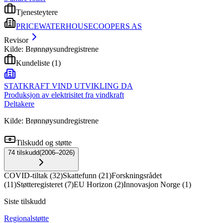
Tjenesteytere
PRICEWATERHOUSECOOPERS AS
Revisor
Kilde: Brønnøysundregistrene
Kundeliste
(
1
)
STATKRAFT VIND UTVIKLING DA
Produksjon av elektrisitet fra vindkraft
Deltakere
Kilde: Brønnøysundregistrene
Tilskudd og støtte
74
tilskudd
(
2006–2026
)
COVID-tiltak
(
32
)
Skattefunn
(
21
)
Forskningsrådet
(
11
)
Støtteregisteret
(
7
)
EU Horizon
(
2
)
Innovasjon Norge
(
1
)
Siste tilskudd
Regionalstøtte