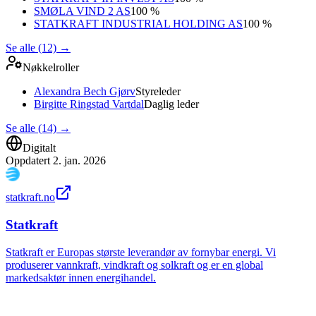
SMØLA VIND 2 AS
100 %
STATKRAFT INDUSTRIAL HOLDING AS
100 %
Se alle (12)
→
Nøkkelroller
Alexandra Bech Gjørv
Styreleder
Birgitte Ringstad Vartdal
Daglig leder
Se alle (14)
→
Digitalt
Oppdatert
2. jan. 2026
statkraft.no
Statkraft
Statkraft er Europas største leverandør av fornybar energi. Vi
produserer vannkraft, vindkraft og solkraft og er en global
markedsaktør innen energihandel.