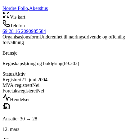
Nordre Follo
,
Akershus
Vis kart
Telefon
69 28 16 20
90985584
Organisasjonsform
Underenhet til næringsdrivende og offentlig
forvaltning
Bransje
Regnskapsføring og bokføring
(
69.202
)
Status
Aktiv
Registrert
21. juni 2004
MVA-registrert
Nei
Foretaksregisteret
Nei
Hendelser
Ansatte: 30 → 28
12. mars