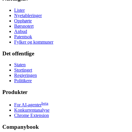
Lister
Nyetableringer
Opphørte
Børsnotert
Anbud
Patentsok
Fylker og kommuner
Det offentlige
Staten
Stortinget
Regjeringen
Politikere
Produkter
beta
For AI-agenter
Konkurrentanalyse
Chrome Extension
Companybook