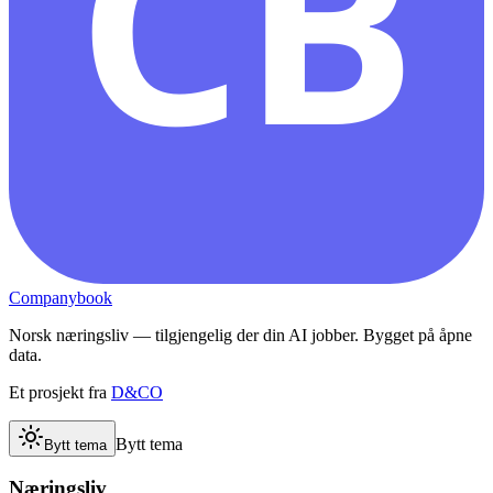
CB
Companybook
Norsk næringsliv — tilgjengelig der din AI jobber. Bygget på åpne
data.
Et prosjekt fra
D&CO
Bytt tema
Bytt tema
Næringsliv