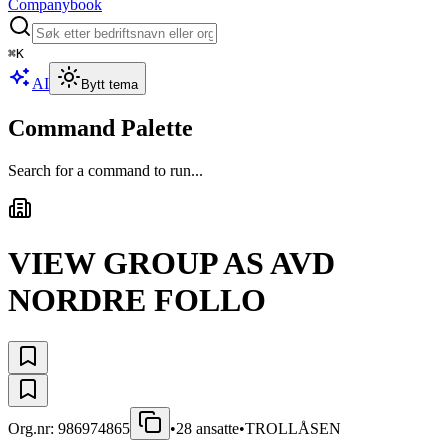
Companybook
⌘
K
AI
Bytt tema
Command Palette
Search for a command to run...
VIEW GROUP AS AVD
NORDRE FOLLO
Org.nr:
986974865
•
28
ansatte
•
TROLLÅSEN