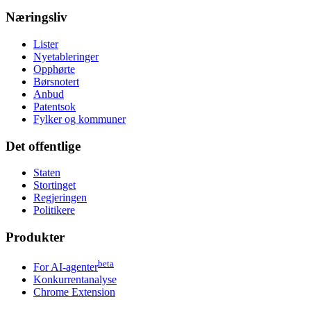
Næringsliv
Lister
Nyetableringer
Opphørte
Børsnotert
Anbud
Patentsok
Fylker og kommuner
Det offentlige
Staten
Stortinget
Regjeringen
Politikere
Produkter
beta
For AI-agenter
Konkurrentanalyse
Chrome Extension