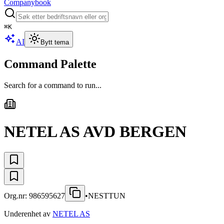
Companybook
⌘
K
AI
Bytt tema
Command Palette
Search for a command to run...
NETEL AS AVD BERGEN
Org.nr:
986595627
•
NESTTUN
Underenhet av
NETEL AS