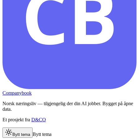
CB
Companybook
Norsk næringsliv — tilgjengelig der din AI jobber. Bygget på åpne
data.
Et prosjekt fra
D&CO
Bytt tema
Bytt tema