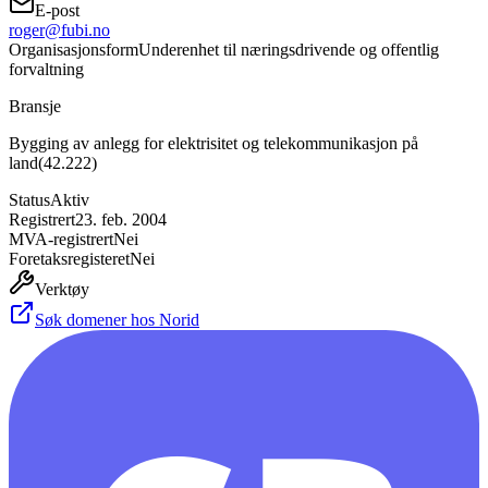
E-post
roger@fubi.no
Organisasjonsform
Underenhet til næringsdrivende og offentlig
forvaltning
Bransje
Bygging av anlegg for elektrisitet og telekommunikasjon på
land
(
42.222
)
Status
Aktiv
Registrert
23. feb. 2004
MVA-registrert
Nei
Foretaksregisteret
Nei
Verktøy
Søk domener hos Norid