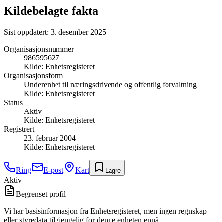
Kildebelagte fakta
Sist oppdatert:
3. desember 2025
Organisasjonsnummer
986595627
Kilde:
Enhetsregisteret
Organisasjonsform
Underenhet til næringsdrivende og offentlig forvaltning
Kilde:
Enhetsregisteret
Status
Aktiv
Kilde:
Enhetsregisteret
Registrert
23. februar 2004
Kilde:
Enhetsregisteret
Ring
E-post
Kart
Lagre
Aktiv
Begrenset profil
Vi har basisinformasjon fra Enhetsregisteret, men ingen regnskap
eller styredata tilgjengelig for denne enheten ennå.