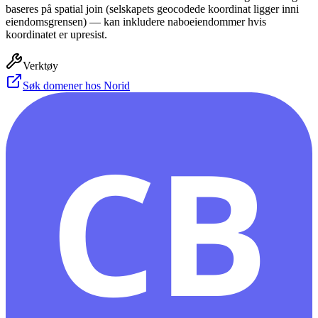
baseres på spatial join (selskapets geocodede koordinat ligger inni
eiendomsgrensen) — kan inkludere naboeiendommer hvis
koordinatet er upresist.
Verktøy
Søk domener hos Norid
CB