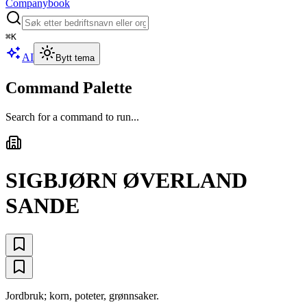
Companybook
⌘
K
AI
Bytt tema
Command Palette
Search for a command to run...
SIGBJØRN ØVERLAND
SANDE
Jordbruk; korn, poteter, grønnsaker.