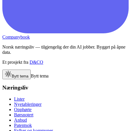
Companybook
Norsk næringsliv — tilgjengelig der din AI jobber. Bygget på åpne
data.
Et prosjekt fra
D&CO
Bytt tema
Bytt tema
Næringsliv
Lister
Nyetableringer
Opphørte
Børsnotert
Anbud
Patentsok
Fylker og kommuner