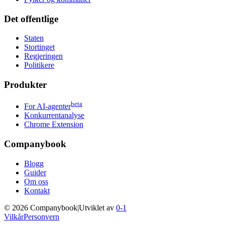
Det offentlige
Staten
Stortinget
Regjeringen
Politikere
Produkter
beta
For AI-agenter
Konkurrentanalyse
Chrome Extension
Companybook
Blogg
Guider
Om oss
Kontakt
©
2026
Companybook
|
Utviklet av
0-1
Vilkår
Personvern