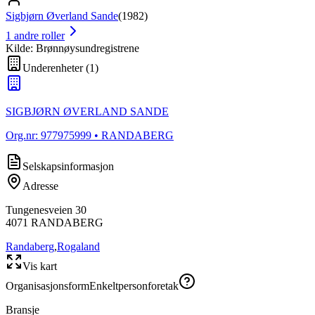
Sigbjørn Øverland Sande
(
1982
)
1
andre roller
Kilde: Brønnøysundregistrene
Underenheter
(
1
)
SIGBJØRN ØVERLAND SANDE
Org.nr:
977975999
• RANDABERG
Selskapsinformasjon
Adresse
Tungenesveien 30
4071
RANDABERG
Randaberg
,
Rogaland
Vis kart
Organisasjonsform
Enkeltpersonforetak
Bransje