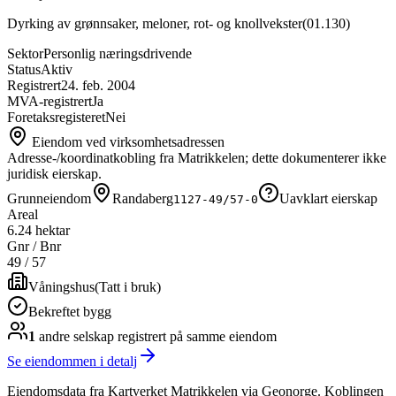
Dyrking av grønnsaker, meloner, rot- og knollvekster
(
01.130
)
Sektor
Personlig næringsdrivende
Status
Aktiv
Registrert
24. feb. 2004
MVA-registrert
Ja
Foretaksregisteret
Nei
Eiendom ved virksomhetsadressen
Adresse-/koordinatkobling fra Matrikkelen; dette dokumenterer ikke
juridisk eierskap.
Grunneiendom
Randaberg
Uavklart eierskap
1127-49/57-0
Areal
6.24 hektar
Gnr / Bnr
49
/
57
Våningshus
(
Tatt i bruk
)
Bekreftet bygg
1
andre selskap
registrert på samme eiendom
Se eiendommen i detalj
Eiendomsdata fra Kartverket Matrikkelen via Geonorge. Koblingen