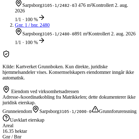
Sarpsborg
3 476 m²
Kontrollert
2. aug.
3105-1/2482-0
2026
1/1 · 100 %
Gnr.
1
/ bnr.
2480
Sarpsborg
891 m²
Kontrollert
2. aug. 2026
3105-1/2480-0
1/1 · 100 %
Kilde: Kartverket Grunnboken. Kun direkte, juridiske
hjemmelsandeler vises. Konsernselskapers eiendommer inngår ikke
automatisk.
Eiendom ved virksomhetsadressen
Adresse-/koordinatkobling fra Matrikkelen; dette dokumenterer ikke
juridisk eierskap.
Grunneiendom
Sarpsborg
Grunnforurensning
3105-1/2000-0
Uavklart eierskap
Areal
16.35 hektar
Gnr / Bnr