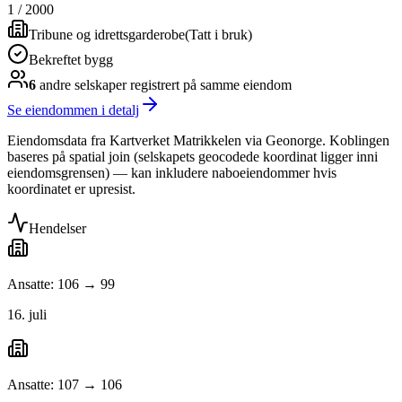
1
/
2000
Tribune og idrettsgarderobe
(
Tatt i bruk
)
Bekreftet bygg
6
andre selskap
er
registrert på samme eiendom
Se eiendommen i detalj
Eiendomsdata fra Kartverket Matrikkelen via Geonorge. Koblingen
baseres på spatial join (selskapets geocodede koordinat ligger inni
eiendomsgrensen) — kan inkludere naboeiendommer hvis
koordinatet er upresist.
Hendelser
Ansatte: 106 → 99
16. juli
Ansatte: 107 → 106