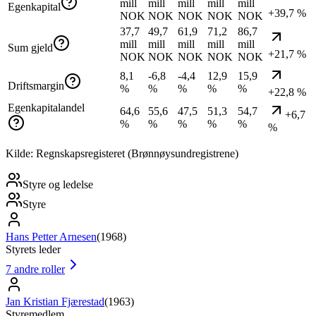
mill
mill
mill
mill
mill
Egenkapital
+39,7 %
NOK
NOK
NOK
NOK
NOK
37,7
49,7
61,9
71,2
86,7
mill
mill
mill
mill
mill
Sum gjeld
+21,7 %
NOK
NOK
NOK
NOK
NOK
8,1
-6,8
-4,4
12,9
15,9
Driftsmargin
%
%
%
%
%
+22,8 %
Egenkapitalandel
64,6
55,6
47,5
51,3
54,7
+6,7
%
%
%
%
%
%
Kilde: Regnskapsregisteret (Brønnøysundregistrene)
Styre og ledelse
Styre
Hans Petter Arnesen
(
1968
)
Styrets leder
7
andre roller
Jan Kristian Fjærestad
(
1963
)
Styremedlem