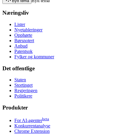
Bytt tema
Bytt tema
Næringsliv
Lister
Nyetableringer
Opphørte
Børsnotert
Anbud
Patentsok
Fylker og kommuner
Det offentlige
Staten
Stortinget
Regjeringen
Politikere
Produkter
beta
For AI-agenter
Konkurrentanalyse
Chrome Extension