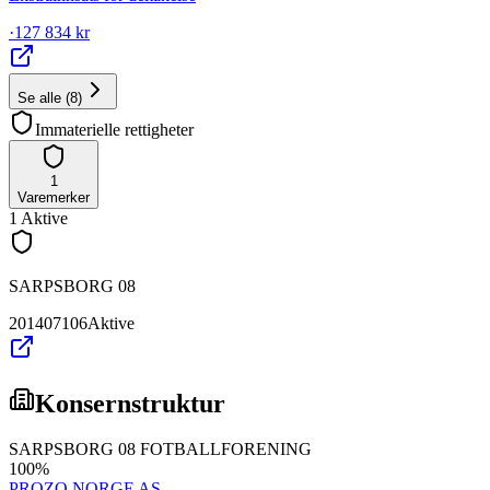
·
127 834 kr
Se alle
(
8
)
Immaterielle rettigheter
1
Varemerker
1
Aktive
SARPSBORG 08
201407106
Aktive
Konsernstruktur
SARPSBORG 08 FOTBALLFORENING
100
%
PROZO NORGE AS