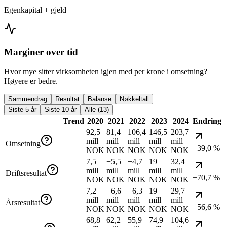
Egenkapital + gjeld
Marginer over tid
Hvor mye sitter virksomheten igjen med per krone i omsetning?
Høyere er bedre.
Sammendrag
Resultat
Balanse
Nøkkeltall
Siste 5 år
Siste 10 år
Alle (13)
Trend
2020
2021
2022
2023
2024
Endring
92,5
81,4
106,4
146,5
203,7
mill
mill
mill
mill
mill
Omsetning
+39,0 %
NOK
NOK
NOK
NOK
NOK
7,5
−5,5
−4,7
19
32,4
mill
mill
mill
mill
mill
Driftsresultat
+70,7 %
NOK
NOK
NOK
NOK
NOK
7,2
−6,6
−6,3
19
29,7
mill
mill
mill
mill
mill
Årsresultat
+56,6 %
NOK
NOK
NOK
NOK
NOK
68,8
62,2
55,9
74,9
104,6