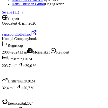
Hans Christian Guthu
Daglig leder
Se alle (11)
→
Digitalt
Oppdatert
4. jan. 2026
sarpsborgfotball.no
Kun på Companybook
Regnskap
2008–2024
13
år
Morselskap
Revidert
Omsetning
2024
203,7 mill
+39,0 %
Driftsresultat
2024
32,4 mill
+70,7 %
Egenkapital
2024