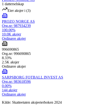
1
datterselskap
Eier aksjer i
(
3
)
PROZO NORGE AS
Org.nr:
987934239
100.00
%
10.0K
aksjer
Ordinære aksjer
996690865
Org.nr:
996690865
8.33
%
2.5K
aksjer
Ordinære aksjer
SARPSBORG FOTBALL INVEST AS
Org.nr:
983618596
0.00
%
144
aksjer
Ordinære aksjer
Kilde: Skatteetaten aksjeeierboken 2024