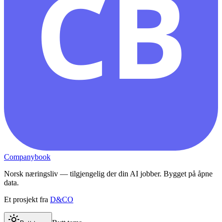
CB
Companybook
Norsk næringsliv — tilgjengelig der din AI jobber. Bygget på åpne
data.
Et prosjekt fra
D&CO