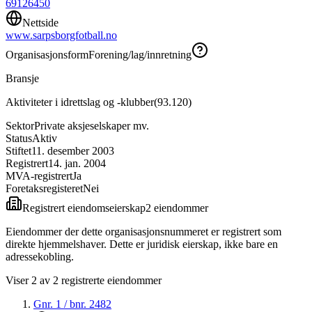
69126450
Nettside
www.sarpsborgfotball.no
Organisasjonsform
Forening/lag/innretning
Bransje
Aktiviteter i idrettslag og -klubber
(
93.120
)
Sektor
Private aksjeselskaper mv.
Status
Aktiv
Stiftet
11. desember 2003
Registrert
14. jan. 2004
MVA-registrert
Ja
Foretaksregisteret
Nei
Registrert eiendomseierskap
2
eiendom
mer
Eiendommer der dette organisasjonsnummeret er registrert som
direkte hjemmelshaver. Dette er juridisk eierskap, ikke bare en
adressekobling.
Viser
2
av
2
registrerte eiendommer
Gnr.
1
/ bnr.
2482