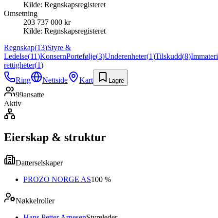
Kilde:
Regnskapsregisteret
Omsetning
203 737 000 kr
Kilde:
Regnskapsregisteret
Regnskap
(
13
)
Styre &
Ledelse
(
11
)
Konsern
Portefølje
(
3
)
Underenheter
(
1
)
Tilskudd
(
8
)
Immateri
rettigheter
(
1
)
Ring
Nettside
Kart
Lagre
99
ansatte
Aktiv
Eierskap & struktur
Datterselskaper
PROZO NORGE AS
100 %
Nøkkelroller
Hans Petter Arnesen
Styreleder