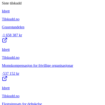
Siste tilskudd
Idrett
Tilskudd.no
Grasrotandelen
·
1 658 387 kr
Idrett
Tilskudd.no
Momskompensasjon for frivillige organisasjonar
·
537 152 kr
Idrett
Tilskudd.no
Ekstrainnsats for deltakelse