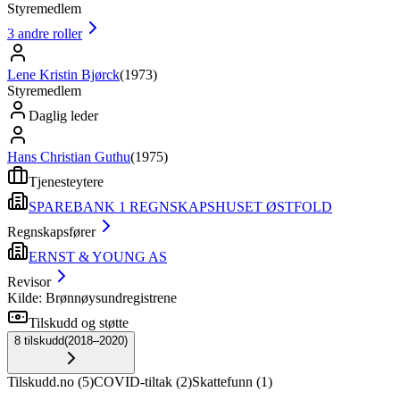
Styremedlem
3
andre roller
Lene Kristin Bjørck
(
1973
)
Styremedlem
Daglig leder
Hans Christian Guthu
(
1975
)
Tjenesteytere
SPAREBANK 1 REGNSKAPSHUSET ØSTFOLD
Regnskapsfører
ERNST & YOUNG AS
Revisor
Kilde: Brønnøysundregistrene
Tilskudd og støtte
8
tilskudd
(
2018–2020
)
Tilskudd.no
(
5
)
COVID-tiltak
(
2
)
Skattefunn
(
1
)