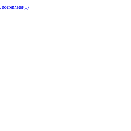
Underenheter
(
1
)