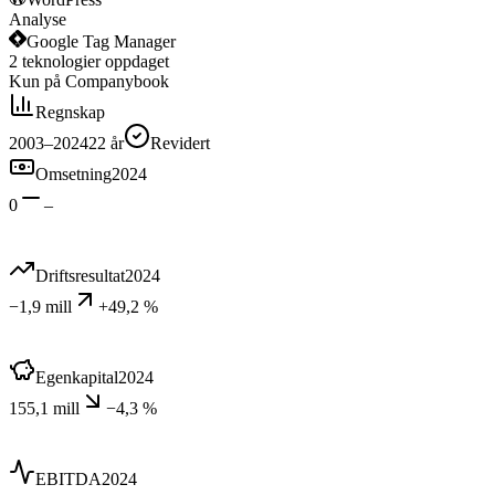
Analyse
Google Tag Manager
2
teknologier
oppdaget
Kun på Companybook
Regnskap
2003–2024
22
år
Revidert
Omsetning
2024
0
–
Driftsresultat
2024
−1,9 mill
+49,2 %
Egenkapital
2024
155,1 mill
−4,3 %
EBITDA
2024