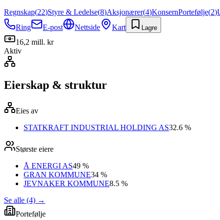
Regnskap
(
22
)
Styre & Ledelse
(
8
)
Aksjonærer
(
4
)
Konsern
Portefølje
(
2
)
Ring
E-post
Nettside
Kart
Lagre
16,2 mill. kr
Aktiv
Eierskap & struktur
Eies av
STATKRAFT INDUSTRIAL HOLDING AS
32.6 %
Største eiere
Å ENERGI AS
49 %
GRAN KOMMUNE
34 %
JEVNAKER KOMMUNE
8.5 %
Se alle (4)
→
Portefølje