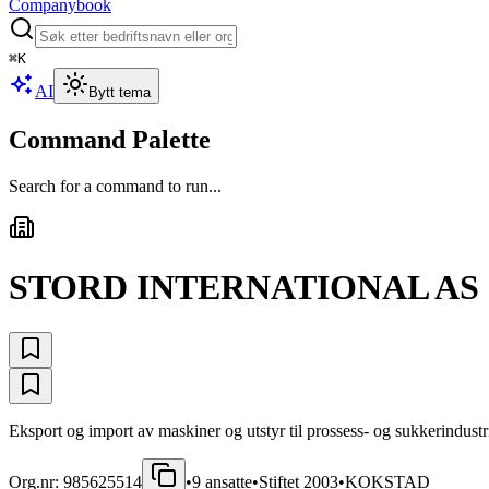
Companybook
⌘
K
AI
Bytt tema
Command Palette
Search for a command to run...
STORD INTERNATIONAL AS
Eksport og import av maskiner og utstyr til prossess- og sukkerindustr
Org.nr:
985625514
•
9
ansatte
•
Stiftet
2003
•
KOKSTAD