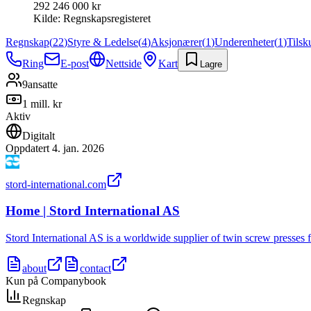
292 246 000 kr
Kilde:
Regnskapsregisteret
Regnskap
(
22
)
Styre & Ledelse
(
4
)
Aksjonærer
(
1
)
Underenheter
(
1
)
Tilsk
Ring
E-post
Nettside
Kart
Lagre
9
ansatte
1 mill. kr
Aktiv
Digitalt
Oppdatert
4. jan. 2026
stord-international.com
Home | Stord International AS
Stord International AS is a worldwide supplier of twin screw presses f
about
contact
Kun på Companybook
Regnskap