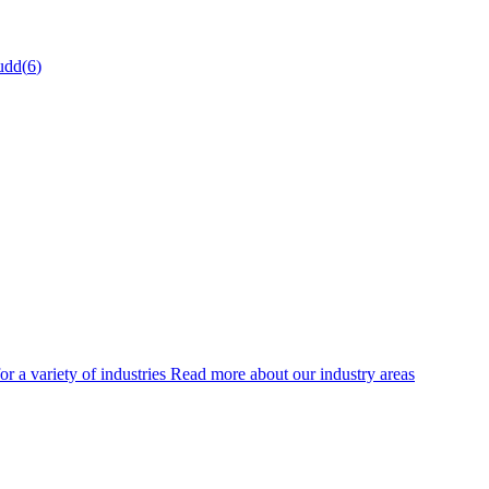
udd
(
6
)
or a variety of industries Read more about our industry areas