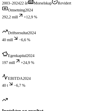
2003–2024
22
år
Morselskap
Revidert
Omsetning
2024
292,2 mill
+12,9 %
Driftsresultat
2024
40 mill
−6,6 %
Egenkapital
2024
197 mill
+24,9 %
EBITDA
2024
40 t
−6,7 %
Inntekter og resultat