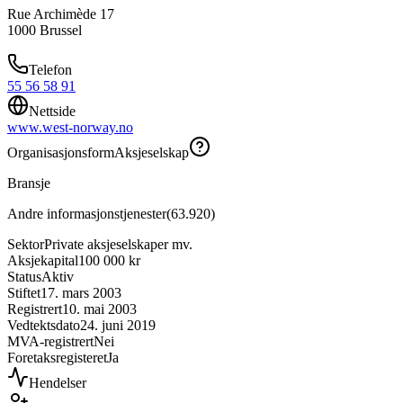
Rue Archimède 17
1000 Brussel
Telefon
55 56 58 91
Nettside
www.west-norway.no
Organisasjonsform
Aksjeselskap
Bransje
Andre informasjonstjenester
(
63.920
)
Sektor
Private aksjeselskaper mv.
Aksjekapital
100 000 kr
Status
Aktiv
Stiftet
17. mars 2003
Registrert
10. mai 2003
Vedtektsdato
24. juni 2019
MVA-registrert
Nei
Foretaksregisteret
Ja
Hendelser