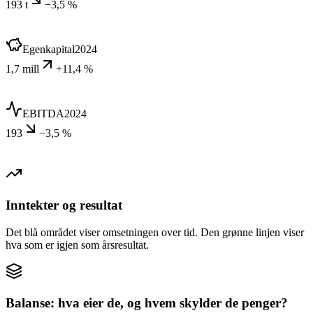
193 t
−3,5 %
Egenkapital
2024
1,7 mill
+11,4 %
EBITDA
2024
193
−3,5 %
Inntekter og resultat
Det blå området viser omsetningen over tid. Den grønne linjen viser
hva som er igjen som årsresultat.
Balanse: hva eier de, og hvem skylder de penger?