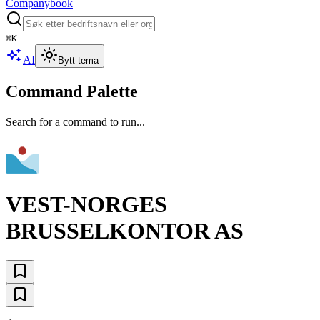
Companybook
⌘
K
AI
Bytt tema
Command Palette
Search for a command to run...
VEST-NORGES
BRUSSELKONTOR AS