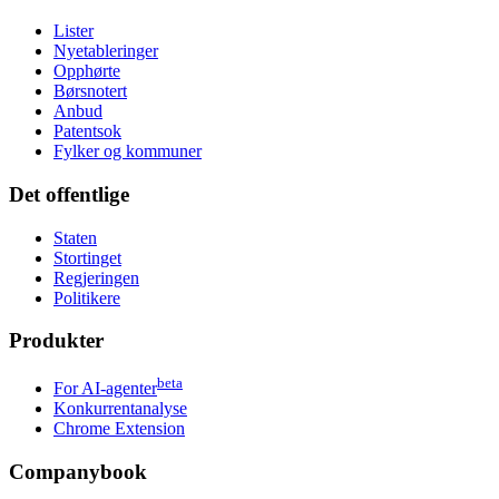
Lister
Nyetableringer
Opphørte
Børsnotert
Anbud
Patentsok
Fylker og kommuner
Det offentlige
Staten
Stortinget
Regjeringen
Politikere
Produkter
beta
For AI-agenter
Konkurrentanalyse
Chrome Extension
Companybook