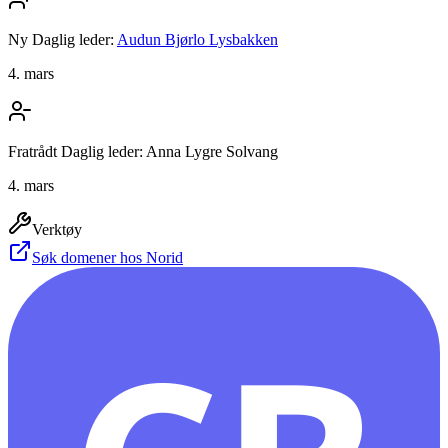
Ny Daglig leder:
Audun Bjørlo Lysbakken
4. mars
Fratrådt Daglig leder: Anna Lygre Solvang
4. mars
Verktøy
Søk domener hos Norid