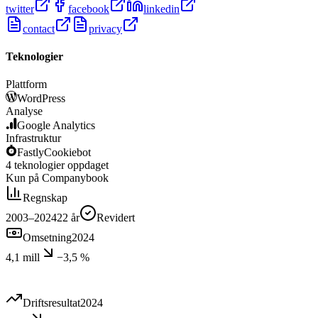
twitter
facebook
linkedin
contact
privacy
Teknologier
Plattform
WordPress
Analyse
Google Analytics
Infrastruktur
Fastly
Cookiebot
4
teknologier
oppdaget
Kun på Companybook
Regnskap
2003–2024
22
år
Revidert
Omsetning
2024
4,1 mill
−3,5 %
Driftsresultat
2024