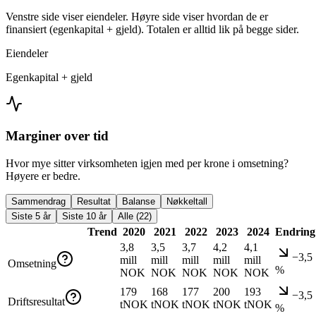
Venstre side viser eiendeler. Høyre side viser hvordan de er
finansiert (egenkapital + gjeld). Totalen er alltid lik på begge sider.
Eiendeler
Egenkapital + gjeld
Marginer over tid
Hvor mye sitter virksomheten igjen med per krone i omsetning?
Høyere er bedre.
Sammendrag
Resultat
Balanse
Nøkkeltall
Siste 5 år
Siste 10 år
Alle (22)
Trend
2020
2021
2022
2023
2024
Endring
3,8
3,5
3,7
4,2
4,1
−3,5
mill
mill
mill
mill
mill
Omsetning
%
NOK
NOK
NOK
NOK
NOK
179
168
177
200
193
−3,5
Driftsresultat
tNOK
tNOK
tNOK
tNOK
tNOK
%