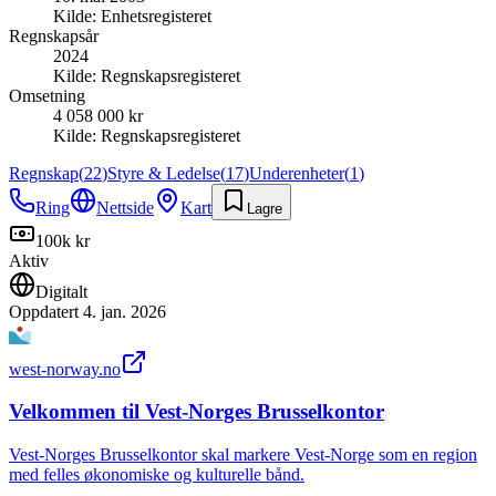
Kilde:
Enhetsregisteret
Regnskapsår
2024
Kilde:
Regnskapsregisteret
Omsetning
4 058 000 kr
Kilde:
Regnskapsregisteret
Regnskap
(
22
)
Styre & Ledelse
(
17
)
Underenheter
(
1
)
Ring
Nettside
Kart
Lagre
100k kr
Aktiv
Digitalt
Oppdatert
4. jan. 2026
west-norway.no
Velkommen til Vest-Norges Brusselkontor
Vest-Norges Brusselkontor skal markere Vest-Norge som en region
med felles økonomiske og kulturelle bånd.