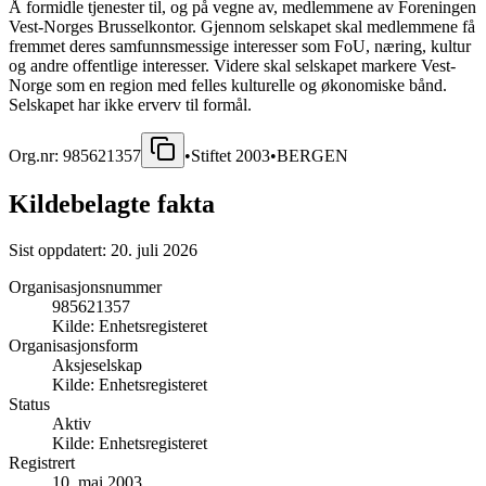
Å formidle tjenester til, og på vegne av, medlemmene av Foreningen
Vest-Norges Brusselkontor. Gjennom selskapet skal medlemmene få
fremmet deres samfunnsmessige interesser som FoU, næring, kultur
og andre offentlige interesser. Videre skal selskapet markere Vest-
Norge som en region med felles kulturelle og økonomiske bånd.
Selskapet har ikke erverv til formål.
Org.nr:
985621357
•
Stiftet
2003
•
BERGEN
Kildebelagte fakta
Sist oppdatert:
20. juli 2026
Organisasjonsnummer
985621357
Kilde:
Enhetsregisteret
Organisasjonsform
Aksjeselskap
Kilde:
Enhetsregisteret
Status
Aktiv
Kilde:
Enhetsregisteret
Registrert
10. mai 2003