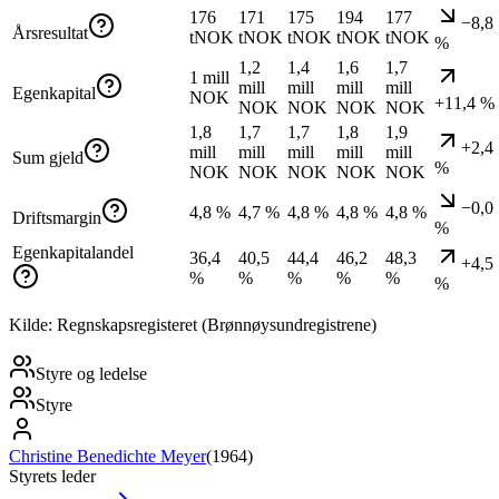
176
171
175
194
177
−8,8
Årsresultat
tNOK
tNOK
tNOK
tNOK
tNOK
%
1,2
1,4
1,6
1,7
1 mill
mill
mill
mill
mill
Egenkapital
NOK
+11,4 %
NOK
NOK
NOK
NOK
1,8
1,7
1,7
1,8
1,9
+2,4
mill
mill
mill
mill
mill
Sum gjeld
%
NOK
NOK
NOK
NOK
NOK
−0,0
4,8 %
4,7 %
4,8 %
4,8 %
4,8 %
Driftsmargin
%
Egenkapitalandel
36,4
40,5
44,4
46,2
48,3
+4,5
%
%
%
%
%
%
Kilde: Regnskapsregisteret (Brønnøysundregistrene)
Styre og ledelse
Styre
Christine Benedichte Meyer
(
1964
)
Styrets leder