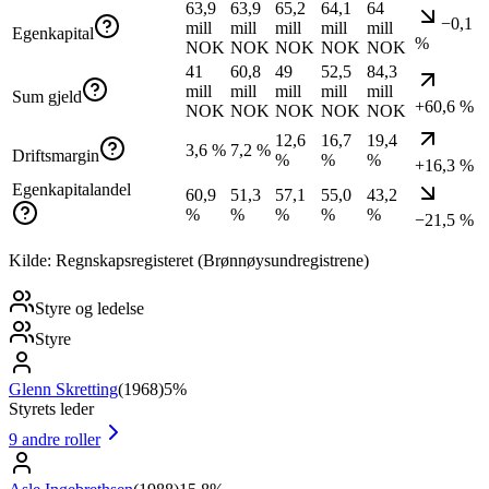
63,9
63,9
65,2
64,1
64
−0,1
mill
mill
mill
mill
mill
Egenkapital
%
NOK
NOK
NOK
NOK
NOK
41
60,8
49
52,5
84,3
mill
mill
mill
mill
mill
Sum gjeld
+60,6 %
NOK
NOK
NOK
NOK
NOK
12,6
16,7
19,4
3,6 %
7,2 %
Driftsmargin
%
%
%
+16,3 %
Egenkapitalandel
60,9
51,3
57,1
55,0
43,2
%
%
%
%
%
−21,5 %
Kilde: Regnskapsregisteret (Brønnøysundregistrene)
Styre og ledelse
Styre
Glenn Skretting
(
1968
)
5%
Styrets leder
9
andre roller