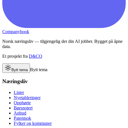
Companybook
Norsk næringsliv — tilgjengelig der din AI jobber. Bygget på åpne
data.
Et prosjekt fra
D&CO
Bytt tema
Bytt tema
Næringsliv
Lister
Nyetableringer
Opphørte
Børsnotert
Anbud
Patentsok
Fylker og kommuner