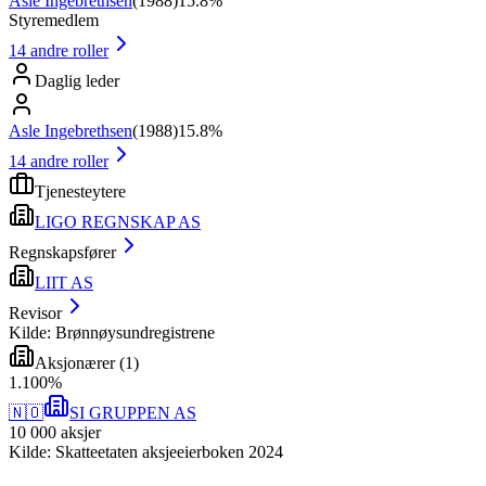
Asle Ingebrethsen
(
1988
)
15.8%
Styremedlem
14
andre roller
Daglig leder
Asle Ingebrethsen
(
1988
)
15.8%
14
andre roller
Tjenesteytere
LIGO REGNSKAP AS
Regnskapsfører
LIIT AS
Revisor
Kilde: Brønnøysundregistrene
Aksjonærer
(
1
)
1
.
100
%
🇳🇴
SI GRUPPEN AS
10 000
aksjer
Kilde: Skatteetaten aksjeeierboken 2024