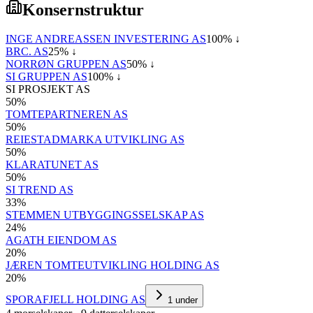
Konsernstruktur
INGE ANDREASSEN INVESTERING AS
100
% ↓
BRC. AS
25
% ↓
NORRØN GRUPPEN AS
50
% ↓
SI GRUPPEN AS
100
% ↓
SI PROSJEKT AS
50
%
TOMTEPARTNEREN AS
50
%
REIESTADMARKA UTVIKLING AS
50
%
KLARATUNET AS
50
%
SI TREND AS
33
%
STEMMEN UTBYGGINGSSELSKAP AS
24
%
AGATH EIENDOM AS
20
%
JÆREN TOMTEUTVIKLING HOLDING AS
20
%
SPORAFJELL HOLDING AS
1
under