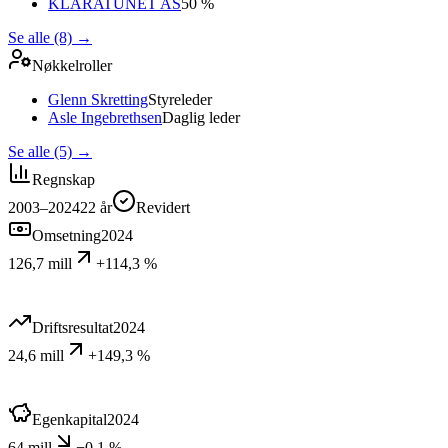
KLARATUNET AS
50 %
Se alle (8)
→
Nøkkelroller
Glenn Skretting
Styreleder
Asle Ingebrethsen
Daglig leder
Se alle (5)
→
Regnskap
2003–2024
22
år
Revidert
Omsetning
2024
126,7 mill
+114,3 %
Driftsresultat
2024
24,6 mill
+149,3 %
Egenkapital
2024
64 mill
−0,1 %