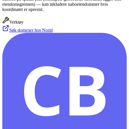
eiendomsgrensen) — kan inkludere naboeiendommer hvis
koordinatet er upresist.
Verktøy
Søk domener hos Norid
CB