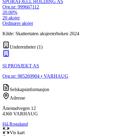
SPORAFJELL HOLDING AS
Org.nr:
999667112
20.00
%
20
aksjer
Ordinære aksjer
Kilde: Skatteetaten aksjeeierboken 2024
Underenheter
(
1
)
SI PROSJEKT AS
Org.nr:
985269904
• VARHAUG
Selskapsinformasjon
Adresse
Ånestadvegen 12
4360
VARHAUG
Hå
,
Rogaland
Vis kart