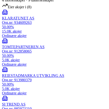
4
morselskap
er
·
9
datterselskap
er
Eier aksjer i
(
8
)
KLARATUNET AS
Org.nr:
934609263
50.00
%
15.0K
aksjer
Ordinære aksjer
TOMTEPARTNEREN AS
Org.nr:
912858065
50.00
%
5.0K
aksjer
Ordinære aksjer
REIESTADMARKA UTVIKLING AS
Org.nr:
913980379
50.00
%
5.0K
aksjer
Ordinære aksjer
SI TREND AS
Org.nr:
985973210