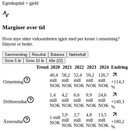
Egenkapital + gjeld
Marginer over tid
Hvor mye sitter virksomheten igjen med per krone i omsetning?
Høyere er bedre.
Sammendrag
Resultat
Balanse
Nøkkeltall
Siste 5 år
Siste 10 år
Alle (22)
Trend
2020
2021
2022
2023
2024
Endring
40,4
58,2
52,4
59,2
126,7
mill
mill
mill
mill
mill
Omsetning
+114,3
NOK
NOK
NOK
NOK
NOK
%
1,4
4,2
6,6
9,9
24,6
mill
mill
mill
mill
mill
Driftsresultat
+149,3
NOK
NOK
NOK
NOK
NOK
%
5,9
3,7
4,8
13,5
1 mill
mill
mill
mill
mill
Årsresultat
+180,2
NOK
NOK
NOK
NOK
NOK
%