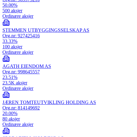
50.00
%
500
aksjer
Ordinære aksjer
STEMMEN UTBYGGINGSSELSKAP AS
Org.nr:
927425416
33.33
%
100
aksjer
Ordinære aksjer
AGATH EIENDOM AS
Org.nr:
998645557
23.51
%
23.5K
aksjer
Ordinære aksjer
JÆREN TOMTEUTVIKLING HOLDING AS
Org.nr:
814149692
20.00
%
80
aksjer
Ordinære aksjer