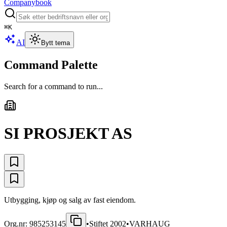
Companybook
⌘
K
AI
Bytt tema
Command Palette
Search for a command to run...
SI PROSJEKT AS
Utbygging, kjøp og salg av fast eiendom.
Org.nr:
985253145
•
Stiftet
2002
•
VARHAUG