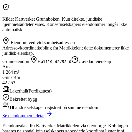
Kilde: Kartverket Grunnboken. Kun direkte, juridiske
hjemmelsandeler vises. Konsernselskapers eiendommer inngår ikke
automatisk.
Eiendom ved virksomhetsadressen
Adresse-/koordinatkobling fra Matrikkelen; dette dokumenterer ikke
juridisk eierskap.
Grunneiendom
Hå
Uavklart eierskap
1119-42/53-0
Areal
1 264 m²
Gnr / Bnr
42
/
53
Lagerhall
(
Ferdigattest
)
Bekreftet bygg
10
andre selskap
er
registrert på samme eiendom
Se eiendommen i detalj
Eiendomsdata fra Kartverket Matrikkelen via Geonorge. Koblingen
baseres på spatial join (selskapets geocodede koordinat ligger inni