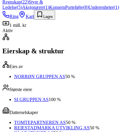
Regnskap
(
22
)
Styre &
Ledelse
(
5
)
Aksjonærer
(
1
)
Konsern
Portefølje
(
8
)
Underenheter
(
1
)
Ring
Kart
Lagre
1 mill. kr
Aktiv
Eierskap & struktur
Eies av
NORRØN GRUPPEN AS
50 %
Største eiere
SI GRUPPEN AS
100 %
Datterselskaper
TOMTEPARTNEREN AS
50 %
REIESTADMARKA UTVIKLING AS
50 %