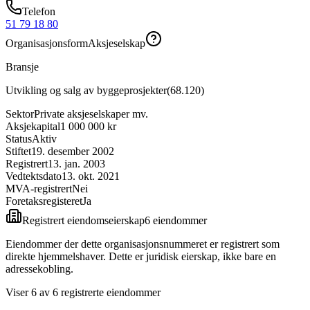
Telefon
51 79 18 80
Organisasjonsform
Aksjeselskap
Bransje
Utvikling og salg av byggeprosjekter
(
68.120
)
Sektor
Private aksjeselskaper mv.
Aksjekapital
1 000 000 kr
Status
Aktiv
Stiftet
19. desember 2002
Registrert
13. jan. 2003
Vedtektsdato
13. okt. 2021
MVA-registrert
Nei
Foretaksregisteret
Ja
Registrert eiendomseierskap
6
eiendom
mer
Eiendommer der dette organisasjonsnummeret er registrert som
direkte hjemmelshaver. Dette er juridisk eierskap, ikke bare en
adressekobling.
Viser
6
av
6
registrerte eiendommer