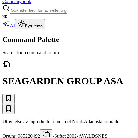
Companybook
⌘
K
AI
Bytt tema
Command Palette
Search for a command to run...
SEAGARDEN GROUP ASA
Utnyttelse av biprodukter innen det Nord-Atlantiske området.
Org.nr:
985220492
•
Stiftet
2002
•
AVALDSNES