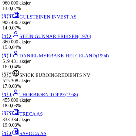
960 000
aksjer
13
.
0,07
%
🇳🇴
GULSTEINEN INVEST AS
906 486
aksjer
14
.
0,07
%
🇳🇴
STEIN GUNNAR ERIKSEN
(
1976
)
860 000
aksjer
15
.
0,04
%
🇳🇴
DANIEL MYRBAKK HELGELAND
(
1994
)
519 481
aksjer
16
.
0,04
%
🇧🇪
SNICK EUROINGREDIENTS NV
515 308
aksjer
17
.
0,03
%
🇳🇴
THORBJØRN TOPPE
(
1958
)
455 000
aksjer
18
.
0,03
%
🇳🇴
TRECA AS
333 334
aksjer
19
.
0,03
%
🇳🇴
SAVOCA AS