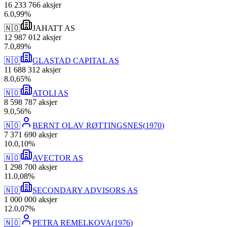
16 233 766
aksjer
6
.
0,99
%
🇳🇴
JAHATT AS
12 987 012
aksjer
7
.
0,89
%
🇳🇴
GLASTAD CAPITAL AS
11 688 312
aksjer
8
.
0,65
%
🇳🇴
ATOLI AS
8 598 787
aksjer
9
.
0,56
%
🇳🇴
BERNT OLAV RØTTINGSNES
(
1970
)
7 371 690
aksjer
10
.
0,10
%
🇳🇴
AVECTOR AS
1 298 700
aksjer
11
.
0,08
%
🇳🇴
SECONDARY ADVISORS AS
1 000 000
aksjer
12
.
0,07
%
🇳🇴
PETRA REMELKOVA
(
1976
)