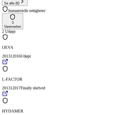
Se alle
(
6
)
Immaterielle rettigheter
3
Varemerker
2
Utløpt
OEVA
201312016
Utløpt
L-FACTOR
201312017
Finally shelved
HYDAMER