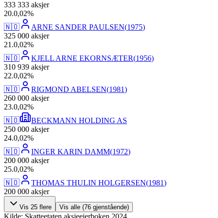
333 333
aksjer
20
.
0,02
%
🇳🇴
ARNE SANDER PAULSEN
(
1975
)
325 000
aksjer
21
.
0,02
%
🇳🇴
KJELL ARNE EKORNSÆTER
(
1956
)
310 939
aksjer
22
.
0,02
%
🇳🇴
RIGMOND ABELSEN
(
1981
)
260 000
aksjer
23
.
0,02
%
🇳🇴
BECKMANN HOLDING AS
250 000
aksjer
24
.
0,02
%
🇳🇴
INGER KARIN DAMM
(
1972
)
200 000
aksjer
25
.
0,02
%
🇳🇴
THOMAS THULIN HOLGERSEN
(
1981
)
200 000
aksjer
Vis
25
flere
Vis alle (
76
gjenstående)
Kilde: Skatteetaten aksjeeierboken 2024