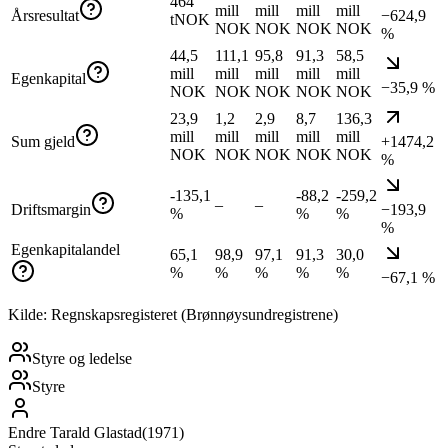
464
mill
mill
mill
mill
Årsresultat
−624,9
tNOK
NOK
NOK
NOK
NOK
%
44,5
111,1
95,8
91,3
58,5
mill
mill
mill
mill
mill
Egenkapital
−35,9 %
NOK
NOK
NOK
NOK
NOK
23,9
1,2
2,9
8,7
136,3
mill
mill
mill
mill
mill
Sum gjeld
+1474,2
NOK
NOK
NOK
NOK
NOK
%
-135,1
-88,2
-259,2
–
–
Driftsmargin
−193,9
%
%
%
%
Egenkapitalandel
65,1
98,9
97,1
91,3
30,0
%
%
%
%
%
−67,1 %
Kilde: Regnskapsregisteret (Brønnøysundregistrene)
Styre og ledelse
Styre
Endre Tarald Glastad
(
1971
)