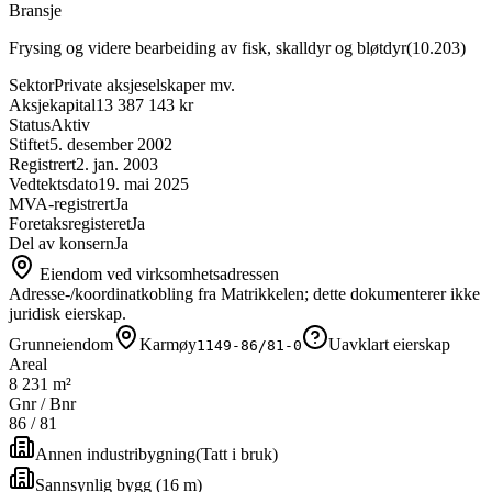
Bransje
Frysing og videre bearbeiding av fisk, skalldyr og bløtdyr
(
10.203
)
Sektor
Private aksjeselskaper mv.
Aksjekapital
13 387 143 kr
Status
Aktiv
Stiftet
5. desember 2002
Registrert
2. jan. 2003
Vedtektsdato
19. mai 2025
MVA-registrert
Ja
Foretaksregisteret
Ja
Del av konsern
Ja
Eiendom ved virksomhetsadressen
Adresse-/koordinatkobling fra Matrikkelen; dette dokumenterer ikke
juridisk eierskap.
Grunneiendom
Karmøy
Uavklart eierskap
1149-86/81-0
Areal
8 231 m²
Gnr / Bnr
86
/
81
Annen industribygning
(
Tatt i bruk
)
Sannsynlig bygg (16 m)