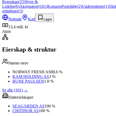
Regnskap
(
23
)
Styre &
Ledelse
(
6
)
Aksjonærer
(
101
)
Konsern
Portefølje
(
2
)
Underenheter
(
1
)
Tils
rettigheter
(
3
)
Nettside
Kart
Lagre
13,4 mill. kr
Aktiv
Eierskap & struktur
Største eiere
NORWAY FRESH AS
88.6 %
KAM HOLDING AS
3 %
RUNE PAULSEN
1.8 %
Se alle (101)
→
Datterselskaper
SEAGARDEN AS
100 %
CHITINOR AS
100 %