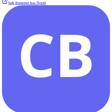
Søk domener hos Norid
CB