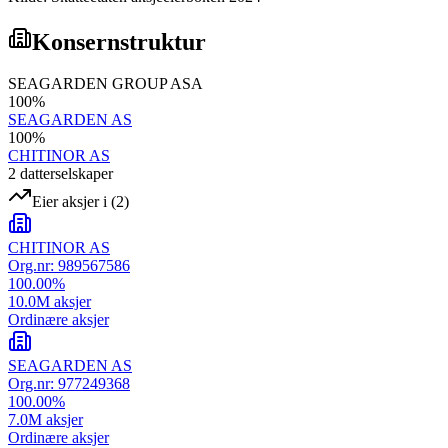
Konsernstruktur
SEAGARDEN GROUP ASA
100
%
SEAGARDEN AS
100
%
CHITINOR AS
2
datterselskap
er
Eier aksjer i
(
2
)
CHITINOR AS
Org.nr:
989567586
100.00
%
10.0M
aksjer
Ordinære aksjer
SEAGARDEN AS
Org.nr:
977249368
100.00
%
7.0M
aksjer
Ordinære aksjer