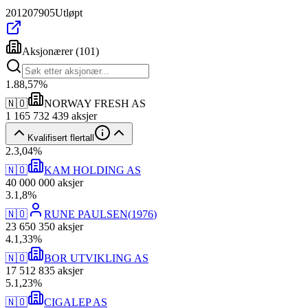
201207905
Utløpt
Aksjonærer
(
101
)
1
.
88,57
%
🇳🇴
NORWAY FRESH AS
1 165 732 439
aksjer
Kvalifisert flertall
2
.
3,04
%
🇳🇴
KAM HOLDING AS
40 000 000
aksjer
3
.
1,8
%
🇳🇴
RUNE PAULSEN
(
1976
)
23 650 350
aksjer
4
.
1,33
%
🇳🇴
BOR UTVIKLING AS
17 512 835
aksjer
5
.
1,23
%
🇳🇴
CIGALEP AS