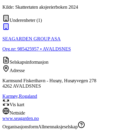
Kilde: Skatteetaten aksjeeierboken 2024
Underenheter
(
1
)
SEAGARDEN GROUP ASA
Org.nr:
985425957
• AVALDSNES
Selskapsinformasjon
Adresse
Karmsund Fiskerihavn - Husøy, Husøyvegen 278
4262
AVALDSNES
Karmøy
,
Rogaland
Vis kart
Nettside
www.seagarden.no
Organisasjonsform
Allmennaksjeselskap