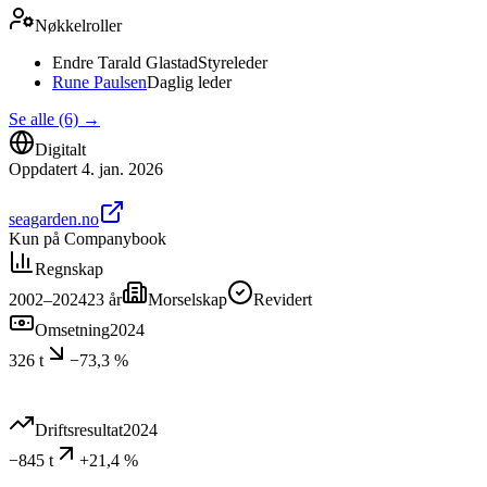
Nøkkelroller
Endre Tarald Glastad
Styreleder
Rune Paulsen
Daglig leder
Se alle (6)
→
Digitalt
Oppdatert
4. jan. 2026
seagarden.no
Kun på Companybook
Regnskap
2002–2024
23
år
Morselskap
Revidert
Omsetning
2024
326 t
−73,3 %
Driftsresultat
2024
−845 t
+21,4 %