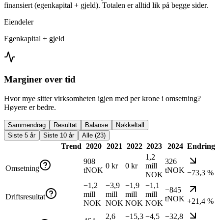
finansiert (egenkapital + gjeld). Totalen er alltid lik på begge sider.
Eiendeler
Egenkapital + gjeld
Marginer over tid
Hvor mye sitter virksomheten igjen med per krone i omsetning?
Høyere er bedre.
Sammendrag
Resultat
Balanse
Nøkkeltall
Siste 5 år
Siste 10 år
Alle (23)
Trend
2020
2021
2022
2023
2024
Endring
1,2
908
326
0 kr
0 kr
mill
Omsetning
tNOK
tNOK
−73,3 %
NOK
−1,2
−3,9
−1,9
−1,1
−845
mill
mill
mill
mill
Driftsresultat
tNOK
+21,4 %
NOK
NOK
NOK
NOK
2,6
−15,3
−4,5
−32,8