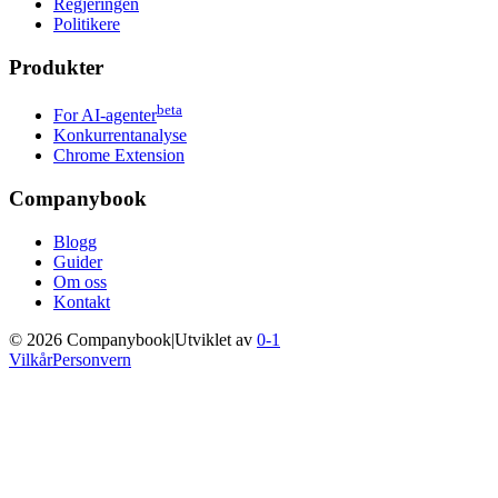
Regjeringen
Politikere
Produkter
beta
For AI-agenter
Konkurrentanalyse
Chrome Extension
Companybook
Blogg
Guider
Om oss
Kontakt
©
2026
Companybook
|
Utviklet av
0-1
Vilkår
Personvern