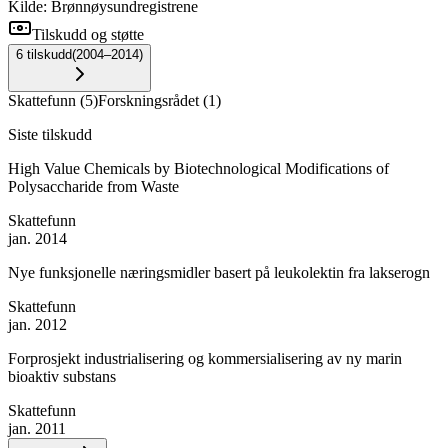
Kilde: Brønnøysundregistrene
Tilskudd og støtte
6
tilskudd
(
2004–2014
)
Skattefunn
(
5
)
Forskningsrådet
(
1
)
Siste tilskudd
High Value Chemicals by Biotechnological Modifications of
Polysaccharide from Waste
Skattefunn
jan. 2014
Nye funksjonelle næringsmidler basert på leukolektin fra lakserogn
Skattefunn
jan. 2012
Forprosjekt industrialisering og kommersialisering av ny marin
bioaktiv substans
Skattefunn
jan. 2011