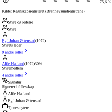
%
%
%
%
%
−75,6 %
Kilde: Regnskapsregisteret (Brønnøysundregistrene)
Styre og ledelse
Styre
Egil Johan Østenstad
(
1972
)
Styrets leder
9
andre roller
Alfie Haaland
(
1972
)
30%
Styremedlem
4
andre roller
Signatur
Signerer i fellesskap
Alfie Haaland
Egil Johan Østenstad
Tjenesteytere