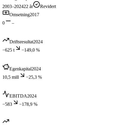
2003–2024
22
år
Revidert
Omsetning
2017
0
–
Driftsresultat
2024
−625 t
−149,0 %
Egenkapital
2024
10,5 mill
−25,3 %
EBITDA
2024
−583
−178,9 %