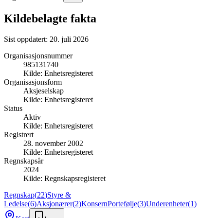
Kildebelagte fakta
Sist oppdatert:
20. juli 2026
Organisasjonsnummer
985131740
Kilde:
Enhetsregisteret
Organisasjonsform
Aksjeselskap
Kilde:
Enhetsregisteret
Status
Aktiv
Kilde:
Enhetsregisteret
Registrert
28. november 2002
Kilde:
Enhetsregisteret
Regnskapsår
2024
Kilde:
Regnskapsregisteret
Regnskap
(
22
)
Styre &
Ledelse
(
6
)
Aksjonærer
(
2
)
Konsern
Portefølje
(
3
)
Underenheter
(
1
)