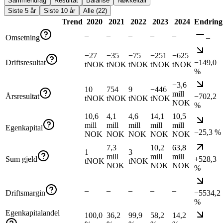
Sammendrag
Resultat
Balanse
Nøkkeltall
Siste 5 år
Siste 10 år
Alle (22)
Trend
2020
2021
2022
2023
2024
Endring
–
–
–
–
–
Omsetning
–
−27
−35
−75
−251
−625
Driftsresultat
−149,0
tNOK
tNOK
tNOK
tNOK
tNOK
%
−3,6
10
754
9
−446
mill
Årsresultat
−702,2
tNOK
tNOK
tNOK
tNOK
NOK
%
10,6
4,1
4,6
14,1
10,5
mill
mill
mill
mill
mill
Egenkapital
−25,3 %
NOK
NOK
NOK
NOK
NOK
7,3
10,2
63,8
1
3
mill
mill
mill
Sum gjeld
+528,3
tNOK
tNOK
NOK
NOK
NOK
%
–
–
–
–
–
Driftsmargin
−5534,2
%
Egenkapitalandel
100,0
36,2
99,9
58,2
14,2