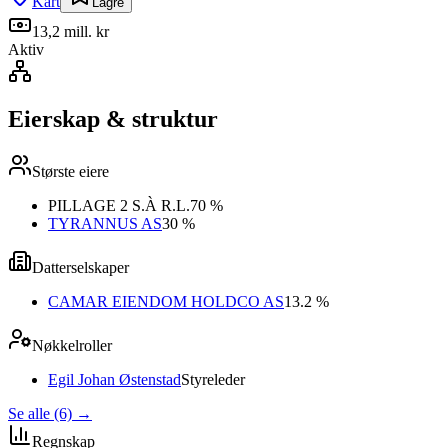
Kart
Lagre
13,2 mill. kr
Aktiv
Eierskap & struktur
Største eiere
PILLAGE 2 S.À R.L.
70 %
TYRANNUS AS
30 %
Datterselskaper
CAMAR EIENDOM HOLDCO AS
13.2 %
Nøkkelroller
Egil Johan Østenstad
Styreleder
Se alle (6)
→
Regnskap