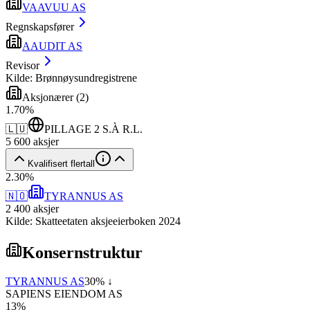
VAAVUU AS
Regnskapsfører
AAUDIT AS
Revisor
Kilde: Brønnøysundregistrene
Aksjonærer
(
2
)
1
.
70
%
🇱🇺
PILLAGE 2 S.À R.L.
5 600
aksjer
Kvalifisert flertall
2
.
30
%
🇳🇴
TYRANNUS AS
2 400
aksjer
Kilde: Skatteetaten aksjeeierboken 2024
Konsernstruktur
TYRANNUS AS
30
% ↓
SAPIENS EIENDOM AS
13
%