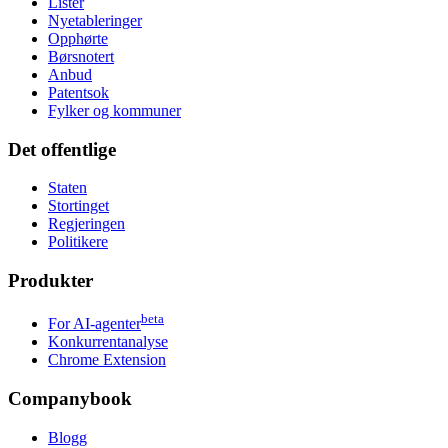
Lister
Nyetableringer
Opphørte
Børsnotert
Anbud
Patentsok
Fylker og kommuner
Det offentlige
Staten
Stortinget
Regjeringen
Politikere
Produkter
beta
For AI-agenter
Konkurrentanalyse
Chrome Extension
Companybook
Blogg