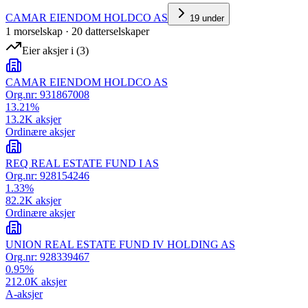
CAMAR EIENDOM HOLDCO AS
19
under
1
morselskap
·
20
datterselskap
er
Eier aksjer i
(
3
)
CAMAR EIENDOM HOLDCO AS
Org.nr:
931867008
13.21
%
13.2K
aksjer
Ordinære aksjer
REQ REAL ESTATE FUND I AS
Org.nr:
928154246
1.33
%
82.2K
aksjer
Ordinære aksjer
UNION REAL ESTATE FUND IV HOLDING AS
Org.nr:
928339467
0.95
%
212.0K
aksjer
A-aksjer