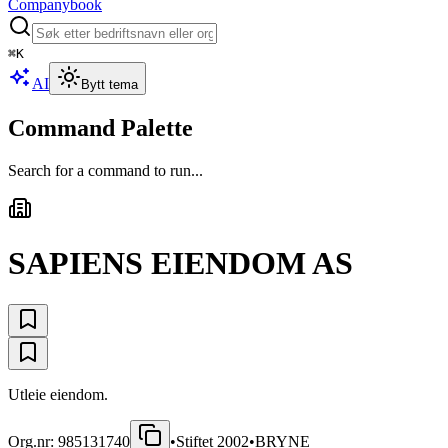
Companybook
⌘
K
AI
Bytt tema
Command Palette
Search for a command to run...
SAPIENS EIENDOM AS
Utleie eiendom.
Org.nr:
985131740
•
Stiftet
2002
•
BRYNE