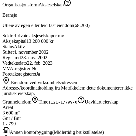
Organisasjonsform
Aksjeselskap
Bransje
Utleie av egen eller leid fast eiendom
(
68.200
)
Sektor
Private aksjeselskaper mv.
Aksjekapital
13 200 000 kr
Status
Aktiv
Stiftet
4. november 2002
Registrert
28. nov. 2002
Vedtektsdato
22. feb. 2023
MVA-registrert
Nei
Foretaksregisteret
Ja
Eiendom ved virksomhetsadressen
Adresse-/koordinatkobling fra Matrikkelen; dette dokumenterer ikke
juridisk eierskap.
Grunneiendom
Time
Uavklart eierskap
1121-1/799-0
Areal
3 600 m²
Gnr / Bnr
1
/
799
Annen kontorbygning
(
Midlertidig brukstillatelse
)