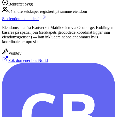
Bekreftet bygg
64
andre selskap
er
registrert på samme eiendom
Se eiendommen i detalj
Eiendomsdata fra Kartverket Matrikkelen via Geonorge. Koblingen
baseres på spatial join (selskapets geocodede koordinat ligger inni
eiendomsgrensen) — kan inkludere naboeiendommer hvis
koordinatet er upresist.
Verktøy
Søk domener hos Norid
CB