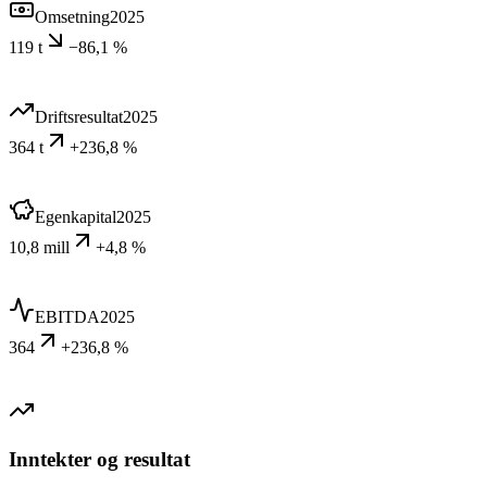
Omsetning
2025
119 t
−86,1 %
Driftsresultat
2025
364 t
+236,8 %
Egenkapital
2025
10,8 mill
+4,8 %
EBITDA
2025
364
+236,8 %
Inntekter og resultat