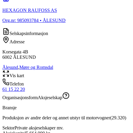
HEXAGON RAUFOSS AS
Org.nr:
985093784
• ÅLESUND
Selskapsinformasjon
Adresse
Korsegata 4B
6002
ÅLESUND
Ålesund
,
Møre og Romsdal
Vis kart
Telefon
61 15 22 20
Organisasjonsform
Aksjeselskap
Bransje
Produksjon av andre deler og annet utstyr til motorvogner
(
29.320
)
Sektor
Private aksjeselskaper mv.