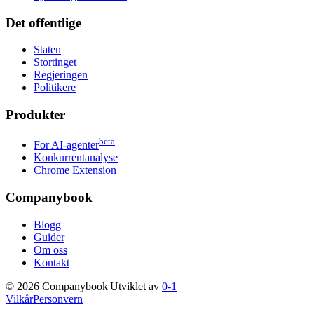
Det offentlige
Staten
Stortinget
Regjeringen
Politikere
Produkter
beta
For AI-agenter
Konkurrentanalyse
Chrome Extension
Companybook
Blogg
Guider
Om oss
Kontakt
©
2026
Companybook
|
Utviklet av
0-1
Vilkår
Personvern