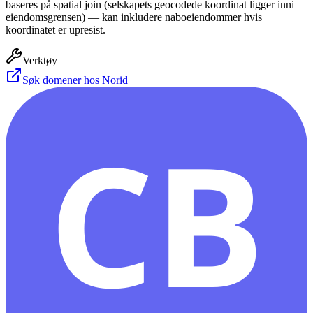
baseres på spatial join (selskapets geocodede koordinat ligger inni
eiendomsgrensen) — kan inkludere naboeiendommer hvis
koordinatet er upresist.
Verktøy
Søk domener hos Norid
CB