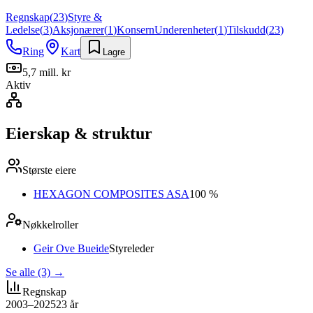
Regnskap
(
23
)
Styre &
Ledelse
(
3
)
Aksjonærer
(
1
)
Konsern
Underenheter
(
1
)
Tilskudd
(
23
)
Ring
Kart
Lagre
5,7 mill. kr
Aktiv
Eierskap & struktur
Største eiere
HEXAGON COMPOSITES ASA
100 %
Nøkkelroller
Geir Ove Bueide
Styreleder
Se alle (3)
→
Regnskap
2003–2025
23
år