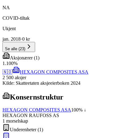
NA
COVID-tiltak
Ukjent
jan. 2018
·
0 kr
Se alle
(
23
)
Aksjonærer
(
1
)
1
.
100
%
🇳🇴
HEXAGON COMPOSITES ASA
2 500
aksjer
Kilde: Skatteetaten aksjeeierboken 2024
Konsernstruktur
HEXAGON COMPOSITES ASA
100
% ↓
HEXAGON RAUFOSS AS
1
morselskap
Underenheter
(
1
)