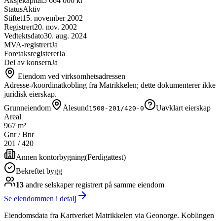
Aksjekapital
5 664 000 kr
Status
Aktiv
Stiftet
15. november 2002
Registrert
20. nov. 2002
Vedtektsdato
30. aug. 2024
MVA-registrert
Ja
Foretaksregisteret
Ja
Del av konsern
Ja
Eiendom ved virksomhetsadressen
Adresse-/koordinatkobling fra Matrikkelen; dette dokumenterer ikke
juridisk eierskap.
Grunneiendom
Ålesund
Uavklart eierskap
1508-201/420-0
Areal
967 m²
Gnr / Bnr
201
/
420
Annen kontorbygning
(
Ferdigattest
)
Bekreftet bygg
13
andre selskap
er
registrert på samme eiendom
Se eiendommen i detalj
Eiendomsdata fra Kartverket Matrikkelen via Geonorge. Koblingen