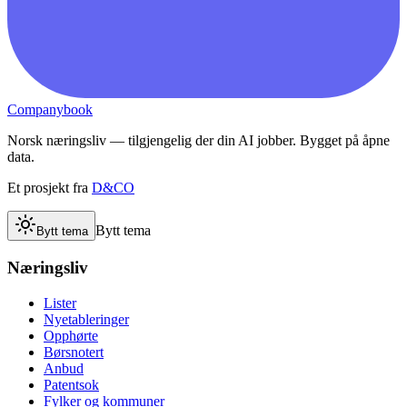
Companybook
Norsk næringsliv — tilgjengelig der din AI jobber. Bygget på åpne
data.
Et prosjekt fra
D&CO
Bytt tema
Bytt tema
Næringsliv
Lister
Nyetableringer
Opphørte
Børsnotert
Anbud
Patentsok
Fylker og kommuner