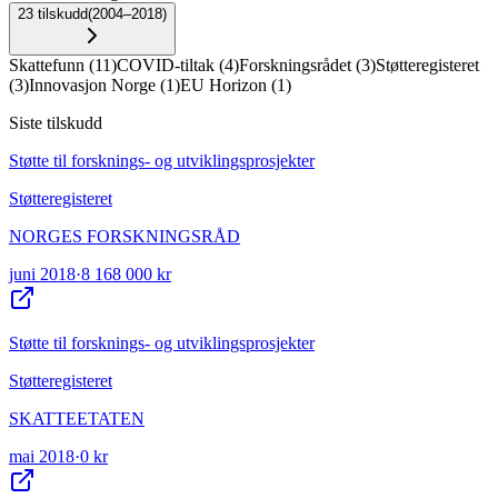
23
tilskudd
(
2004–2018
)
Skattefunn
(
11
)
COVID-tiltak
(
4
)
Forskningsrådet
(
3
)
Støtteregisteret
(
3
)
Innovasjon Norge
(
1
)
EU Horizon
(
1
)
Siste tilskudd
Støtte til forsknings- og utviklingsprosjekter
Støtteregisteret
NORGES FORSKNINGSRÅD
juni 2018
·
8 168 000 kr
Støtte til forsknings- og utviklingsprosjekter
Støtteregisteret
SKATTEETATEN
mai 2018
·
0 kr