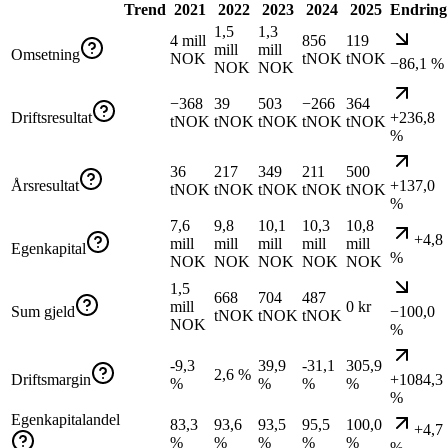
Trend
2021
2022
2023
2024
2025
Endring
1,5
1,3
4 mill
856
119
mill
mill
Omsetning
NOK
tNOK
tNOK
−86,1 %
NOK
NOK
−368
39
503
−266
364
Driftsresultat
+236,8
tNOK
tNOK
tNOK
tNOK
tNOK
%
36
217
349
211
500
Årsresultat
+137,0
tNOK
tNOK
tNOK
tNOK
tNOK
%
7,6
9,8
10,1
10,3
10,8
+4,8
mill
mill
mill
mill
mill
Egenkapital
%
NOK
NOK
NOK
NOK
NOK
1,5
668
704
487
mill
0 kr
Sum gjeld
−100,0
tNOK
tNOK
tNOK
NOK
%
-9,3
39,9
-31,1
305,9
2,6 %
Driftsmargin
+1084,3
%
%
%
%
%
Egenkapitalandel
83,3
93,6
93,5
95,5
100,0
+4,7
%
%
%
%
%
%