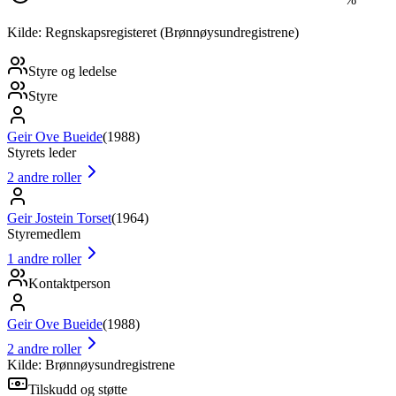
Kilde: Regnskapsregisteret (Brønnøysundregistrene)
Styre og ledelse
Styre
Geir Ove Bueide
(
1988
)
Styrets leder
2
andre roller
Geir Jostein Torset
(
1964
)
Styremedlem
1
andre roller
Kontaktperson
Geir Ove Bueide
(
1988
)
2
andre roller
Kilde: Brønnøysundregistrene
Tilskudd og støtte