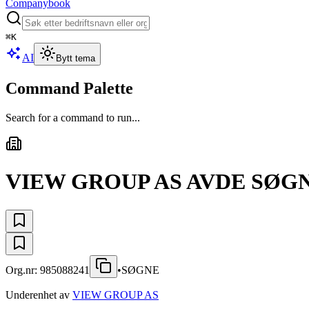
Companybook
⌘
K
AI
Bytt tema
Command Palette
Search for a command to run...
VIEW GROUP AS AVDE SØG
Org.nr:
985088241
•
SØGNE
Underenhet av
VIEW GROUP AS