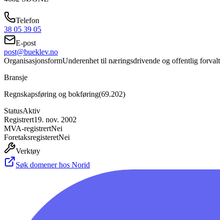
Telefon
38 05 39 05
E-post
post@bueklev.no
Organisasjonsform
Underenhet til næringsdrivende og offentlig forval
Bransje
Regnskapsføring og bokføring
(
69.202
)
Status
Aktiv
Registrert
19. nov. 2002
MVA-registrert
Nei
Foretaksregisteret
Nei
Verktøy
Søk domener hos Norid