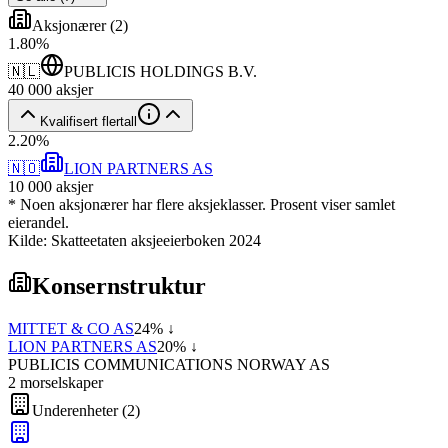
Aksjonærer
(
2
)
1
.
80
%
🇳🇱
PUBLICIS HOLDINGS B.V.
40 000
aksjer
Kvalifisert flertall
2
.
20
%
🇳🇴
LION PARTNERS AS
10 000
aksjer
* Noen aksjonærer har flere aksjeklasser. Prosent viser samlet
eierandel.
Kilde: Skatteetaten aksjeeierboken 2024
Konsernstruktur
MITTET & CO AS
24
% ↓
LION PARTNERS AS
20
% ↓
PUBLICIS COMMUNICATIONS NORWAY AS
2
morselskap
er
Underenheter
(
2
)