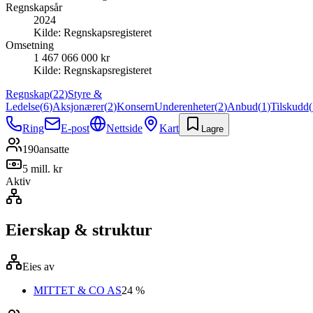
Regnskapsår
2024
Kilde:
Regnskapsregisteret
Omsetning
1 467 066 000 kr
Kilde:
Regnskapsregisteret
Regnskap
(
22
)
Styre &
Ledelse
(
6
)
Aksjonærer
(
2
)
Konsern
Underenheter
(
2
)
Anbud
(
1
)
Tilskudd
(
Ring
E-post
Nettside
Kart
Lagre
190
ansatte
5 mill. kr
Aktiv
Eierskap & struktur
Eies av
MITTET & CO AS
24 %