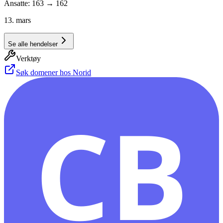
Ansatte: 163 → 162
13. mars
Se alle hendelser
Verktøy
Søk domener hos Norid
CB