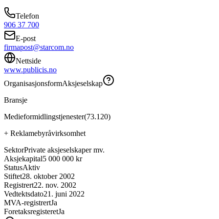
Telefon
906 37 700
E-post
firmapost@starcom.no
Nettside
www.publicis.no
Organisasjonsform
Aksjeselskap
Bransje
Medieformidlingstjenester
(
73.120
)
+
Reklamebyråvirksomhet
Sektor
Private aksjeselskaper mv.
Aksjekapital
5 000 000 kr
Status
Aktiv
Stiftet
28. oktober 2002
Registrert
22. nov. 2002
Vedtektsdato
21. juni 2022
MVA-registrert
Ja
Foretaksregisteret
Ja