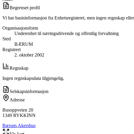
Begrenset profil
Vi har basisinformasjon fra Enhetsregisteret, men ingen regnskap eller
Organisasjonsform
Underenhet til næringsdrivende og offentlig forvaltning
Sted
BÆRUM
Registrert
2. oktober 2002
Regnskap
Ingen regnskapsdata tilgjengelig.
Selskapsinformasjon
Adresse
Busoppveien 20
1349
RYKKINN
Bærum
,
Akershus
Vis kart