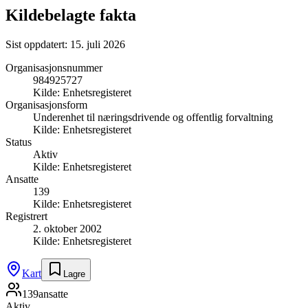
Kildebelagte fakta
Sist oppdatert:
15. juli 2026
Organisasjonsnummer
984925727
Kilde:
Enhetsregisteret
Organisasjonsform
Underenhet til næringsdrivende og offentlig forvaltning
Kilde:
Enhetsregisteret
Status
Aktiv
Kilde:
Enhetsregisteret
Ansatte
139
Kilde:
Enhetsregisteret
Registrert
2. oktober 2002
Kilde:
Enhetsregisteret
Kart
Lagre
139
ansatte
Aktiv