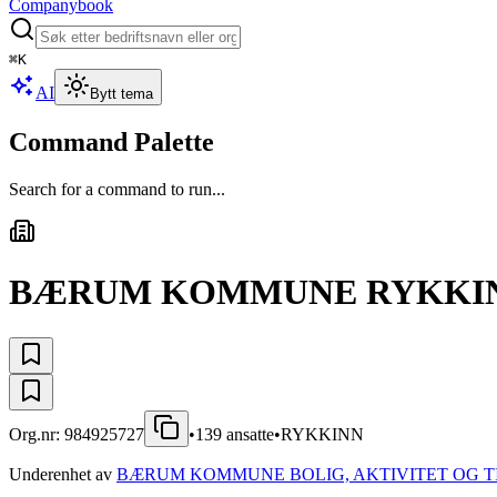
Companybook
⌘
K
AI
Bytt tema
Command Palette
Search for a command to run...
BÆRUM KOMMUNE RYKKINN
Org.nr:
984925727
•
139
ansatte
•
RYKKINN
Underenhet av
BÆRUM KOMMUNE BOLIG, AKTIVITET OG T