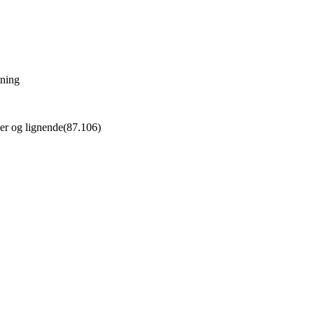
tning
ger og lignende
(
87.106
)