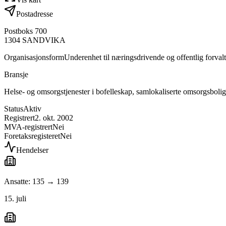
Postadresse
Postboks 700
1304
SANDVIKA
Organisasjonsform
Underenhet til næringsdrivende og offentlig forval
Bransje
Helse- og omsorgstjenester i bofelleskap, samlokaliserte omsorgsboli
Status
Aktiv
Registrert
2. okt. 2002
MVA-registrert
Nei
Foretaksregisteret
Nei
Hendelser
Ansatte: 135 → 139
15. juli