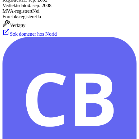
Vedtektsdato
4. sep. 2008
MVA-registrert
Nei
Foretaksregisteret
Ja
Verktøy
Søk domener hos Norid
CB