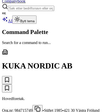
Companybook
⌘
K
AI
Bytt tema
Command Palette
Search for a command to run...
KUKA NORDIC AB
Hovedforetak.
Org.nr:
984715749
•
Stiftet
1985
•
421 30 Västra Frölund