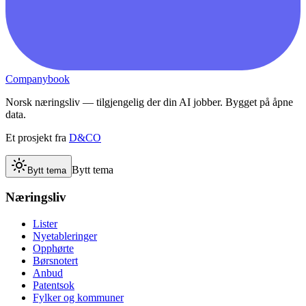
Companybook
Norsk næringsliv — tilgjengelig der din AI jobber. Bygget på åpne
data.
Et prosjekt fra
D&CO
Bytt tema
Bytt tema
Næringsliv
Lister
Nyetableringer
Opphørte
Børsnotert
Anbud
Patentsok
Fylker og kommuner