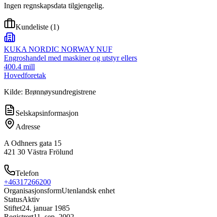
Ingen regnskapsdata tilgjengelig.
Kundeliste
(
1
)
KUKA NORDIC NORWAY NUF
Engroshandel med maskiner og utstyr ellers
400.4 mill
Hovedforetak
Kilde: Brønnøysundregistrene
Selskapsinformasjon
Adresse
A Odhners gata 15
421 30 Västra Frölund
Telefon
+46317266200
Organisasjonsform
Utenlandsk enhet
Status
Aktiv
Stiftet
24. januar 1985
Registrert
11. sep. 2002