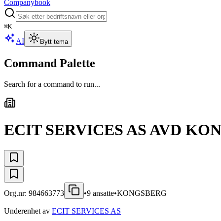
Companybook
⌘
K
AI
Bytt tema
Command Palette
Search for a command to run...
ECIT SERVICES AS AVD K
Org.nr:
984663773
•
9
ansatte
•
KONGSBERG
Underenhet av
ECIT SERVICES AS