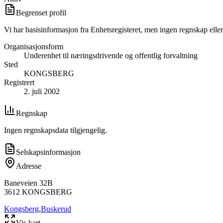
Begrenset profil
Vi har basisinformasjon fra Enhetsregisteret, men ingen regnskap eller
Organisasjonsform
Underenhet til næringsdrivende og offentlig forvaltning
Sted
KONGSBERG
Registrert
2. juli 2002
Regnskap
Ingen regnskapsdata tilgjengelig.
Selskapsinformasjon
Adresse
Baneveien 32B
3612
KONGSBERG
Kongsberg
,
Buskerud
Vis kart