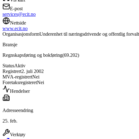
E-post
services@ecit.no
Nettside
www.ecit.no
Organisasjonsform
Underenhet til næringsdrivende og offentlig forval
Bransje
Regnskapsføring og bokføring
(
69.202
)
Status
Aktiv
Registrert
2. juli 2002
MVA-registrert
Nei
Foretaksregisteret
Nei
Hendelser
Adresseendring
25. feb.
Verktøy