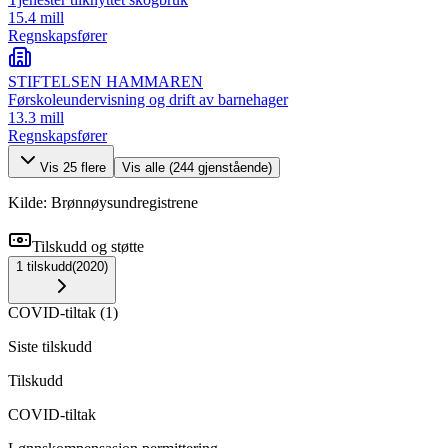
15.4 mill
Regnskapsfører
STIFTELSEN HAMMAREN
Førskoleundervisning og drift av barnehager
13.3 mill
Regnskapsfører
Vis
25
flere
Vis alle (
244
gjenstående)
Kilde: Brønnøysundregistrene
Tilskudd og støtte
1
tilskudd
(
2020
)
COVID-tiltak
(
1
)
Siste tilskudd
Tilskudd
COVID-tiltak