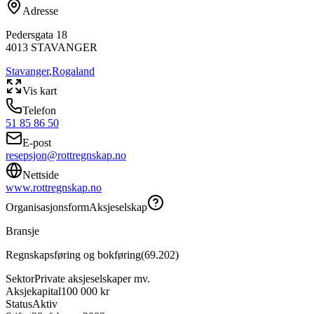
Adresse
Pedersgata 18
4013
STAVANGER
Stavanger
,
Rogaland
Vis kart
Telefon
51 85 86 50
E-post
resepsjon@rottregnskap.no
Nettside
www.rottregnskap.no
Organisasjonsform
Aksjeselskap
Bransje
Regnskapsføring og bokføring
(
69.202
)
Sektor
Private aksjeselskaper mv.
Aksjekapital
100 000 kr
Status
Aktiv