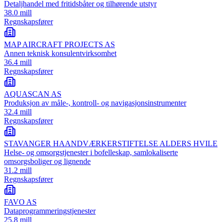
Detaljhandel med fritidsbåter og tilhørende utstyr
38.0 mill
Regnskapsfører
MAP AIRCRAFT PROJECTS AS
Annen teknisk konsulentvirksomhet
36.4 mill
Regnskapsfører
AQUASCAN AS
Produksjon av måle-, kontroll- og navigasjonsinstrumenter
32.4 mill
Regnskapsfører
STAVANGER HAANDVÆRKERSTIFTELSE ALDERS HVILE
Helse- og omsorgstjenester i bofelleskap, samlokaliserte
omsorgsboliger og lignende
31.2 mill
Regnskapsfører
FAVO AS
Dataprogrammeringstjenester
25.8 mill