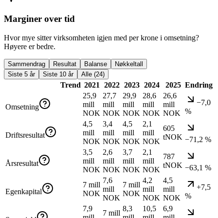
Marginer over tid
Hvor mye sitter virksomheten igjen med per krone i omsetning?
Høyere er bedre.
Sammendrag
Resultat
Balanse
Nøkkeltall
Siste 5 år
Siste 10 år
Alle (24)
Trend
2021
2022
2023
2024
2025
Endring
25,9
27,7
29,9
28,6
26,6
−7,0
mill
mill
mill
mill
mill
Omsetning
%
NOK
NOK
NOK
NOK
NOK
4,5
3,4
4,5
2,1
605
mill
mill
mill
mill
Driftsresultat
tNOK
−71,2 %
NOK
NOK
NOK
NOK
3,5
2,6
3,7
2,1
787
mill
mill
mill
mill
Årsresultat
tNOK
−63,1 %
NOK
NOK
NOK
NOK
7,6
4,2
4,5
7 mill
7 mill
+7,5
mill
mill
mill
Egenkapital
NOK
NOK
%
NOK
NOK
NOK
7,9
8,3
10,5
6,9
7 mill
mill
mill
mill
mill