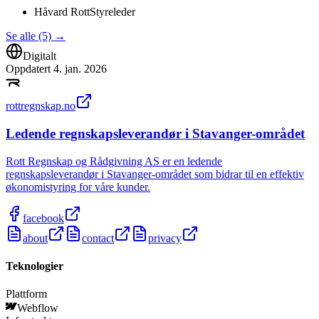
Håvard Rott
Styreleder
Se alle (5)
→
Digitalt
Oppdatert
4. jan. 2026
rottregnskap.no
Ledende regnskapsleverandør i Stavanger-området
Rott Regnskap og Rådgivning AS er en ledende
regnskapsleverandør i Stavanger-området som bidrar til en effektiv
økonomistyring for våre kunder.
facebook
about
contact
privacy
Teknologier
Plattform
Webflow