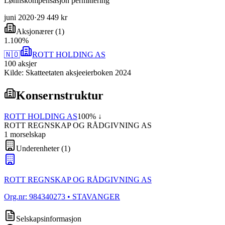
Lønnskompensasjon permittering
juni 2020
·
29 449 kr
Aksjonærer
(
1
)
1
.
100
%
🇳🇴
ROTT HOLDING AS
100
aksjer
Kilde: Skatteetaten aksjeeierboken 2024
Konsernstruktur
ROTT HOLDING AS
100
% ↓
ROTT REGNSKAP OG RÅDGIVNING AS
1
morselskap
Underenheter
(
1
)
ROTT REGNSKAP OG RÅDGIVNING AS
Org.nr:
984340273
• STAVANGER
Selskapsinformasjon