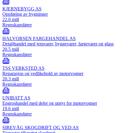
KJERNEBYGG AS
Oppføring av bygninger
22.0 mill
Regnskapsfører
HALVORSEN FARGEHANDEL AS
Detaljhandel med jernvarer, byggevarer, fargevarer og glass
20.5 mill
Regnskapsfører
TSS VERKSTED AS
Reparasjon og vedlikehold av motorvogner
20.3 mill
Regnskapsfører
UNIBATT AS
Engroshandel med deler og utstyr for motorvogner
19.6 mill
Regnskapsfører
SIREVÅG SKOGDRIFT OG VED AS
Tjenester tilknyttet skogbruk