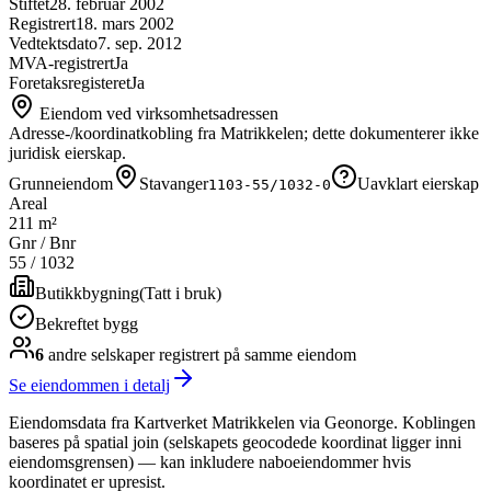
Stiftet
28. februar 2002
Registrert
18. mars 2002
Vedtektsdato
7. sep. 2012
MVA-registrert
Ja
Foretaksregisteret
Ja
Eiendom ved virksomhetsadressen
Adresse-/koordinatkobling fra Matrikkelen; dette dokumenterer ikke
juridisk eierskap.
Grunneiendom
Stavanger
Uavklart eierskap
1103-55/1032-0
Areal
211 m²
Gnr / Bnr
55
/
1032
Butikkbygning
(
Tatt i bruk
)
Bekreftet bygg
6
andre selskap
er
registrert på samme eiendom
Se eiendommen i detalj
Eiendomsdata fra Kartverket Matrikkelen via Geonorge. Koblingen
baseres på spatial join (selskapets geocodede koordinat ligger inni
eiendomsgrensen) — kan inkludere naboeiendommer hvis
koordinatet er upresist.