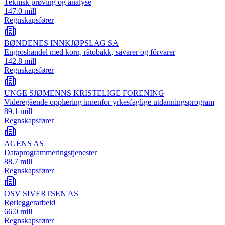
Teknisk prøving og analyse
147.0 mill
Regnskapsfører
BØNDENES INNKJØPSLAG SA
Engroshandel med korn, råtobakk, såvarer og fôrvarer
142.8 mill
Regnskapsfører
UNGE SJØMENNS KRISTELIGE FORENING
Videregående opplæring innenfor yrkesfaglige utdanningsprogram
89.1 mill
Regnskapsfører
AGENS AS
Dataprogrammeringstjenester
88.7 mill
Regnskapsfører
OSV SIVERTSEN AS
Rørleggerarbeid
66.0 mill
Regnskapsfører