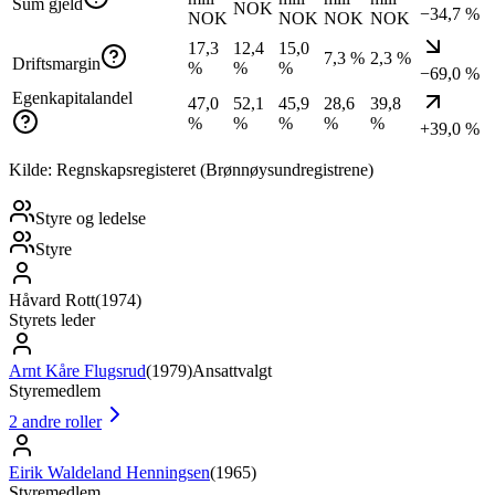
Sum gjeld
NOK
−34,7 %
NOK
NOK
NOK
NOK
17,3
12,4
15,0
7,3 %
2,3 %
Driftsmargin
%
%
%
−69,0 %
Egenkapitalandel
47,0
52,1
45,9
28,6
39,8
%
%
%
%
%
+39,0 %
Kilde: Regnskapsregisteret (Brønnøysundregistrene)
Styre og ledelse
Styre
Håvard Rott
(
1974
)
Styrets leder
Arnt Kåre Flugsrud
(
1979
)
Ansattvalgt
Styremedlem
2
andre roller
Eirik Waldeland Henningsen
(
1965
)
Styremedlem