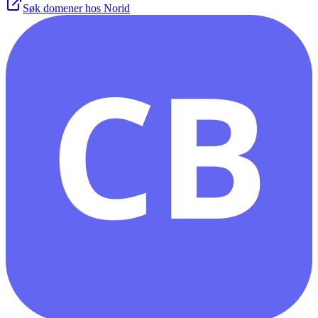
Søk domener hos Norid
CB