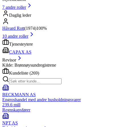
7
andre roller
Daglig leder
Håvard Rott
(
1974
)
100%
10
andre roller
Tjenesteytere
CAPAX AS
Revisor
Kilde: Brønnøysundregistrene
Kundeliste
(
269
)
BECKMANN AS
Engroshandel med andre husholdningsvarer
239.6 mill
Regnskapsfører
NPT AS