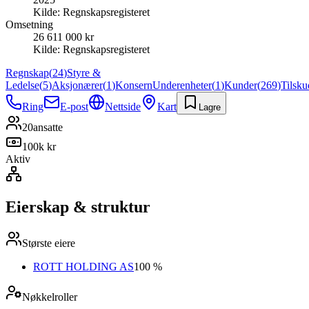
Kilde:
Regnskapsregisteret
Omsetning
26 611 000 kr
Kilde:
Regnskapsregisteret
Regnskap
(
24
)
Styre &
Ledelse
(
5
)
Aksjonærer
(
1
)
Konsern
Underenheter
(
1
)
Kunder
(
269
)
Tilsk
Ring
E-post
Nettside
Kart
Lagre
20
ansatte
100k kr
Aktiv
Eierskap & struktur
Største eiere
ROTT HOLDING AS
100 %
Nøkkelroller