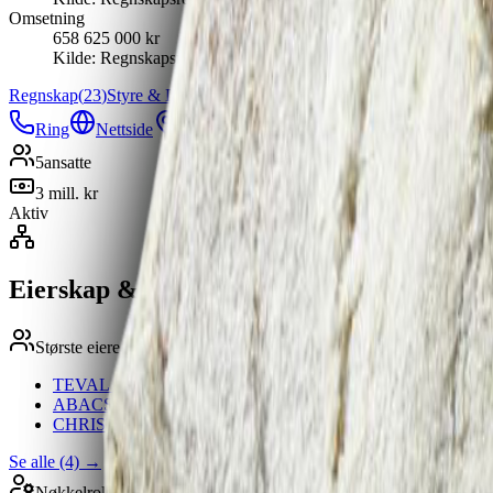
Omsetning
658 625 000 kr
Kilde:
Regnskapsregisteret
Regnskap
(
23
)
Styre & Ledelse
(
6
)
Aksjonærer
(
4
)
Konsern
Underenhete
Ring
Nettside
Kart
Lagre
5
ansatte
3 mill. kr
Aktiv
Eierskap & struktur
Største eiere
TEVAL INVEST AS
51 %
ABACS AS
16.3 %
CHRISTIN PEDERSEN HOLDING AS
16.3 %
Se alle (4)
→
Nøkkelroller