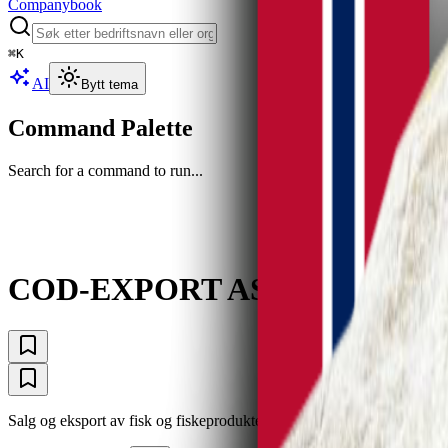
Companybook
⌘
K
AI
Bytt tema
Command Palette
Search for a command to run...
COD-EXPORT AS
Salg og eksport av fisk og fiskeprodukter.