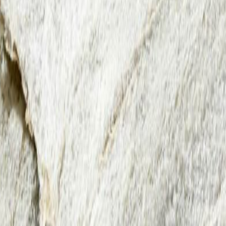
r
(
1
)
Tilskudd
(
2
)