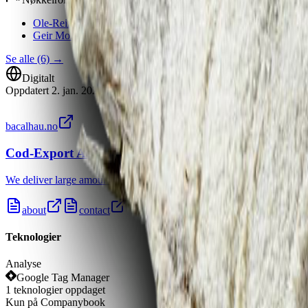
Ole-Reinhart Pettersen Notø
Styreleder
Geir Molværsmyr
Daglig leder
Se alle (6)
→
Digitalt
Oppdatert
2. jan. 2026
bacalhau.no
Cod-Export AS
We deliver large amounts of dried salted fish made of saithe, cod, li
about
contact
Teknologier
Analyse
Google Tag Manager
1
teknologier
oppdaget
Kun på Companybook