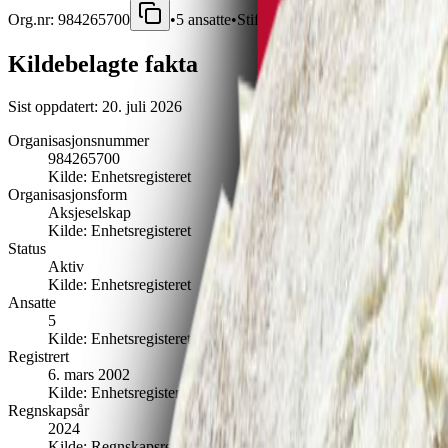
Org.nr:
984265700
•
5
ansatte
•
Stiftet
2001
•
ÅLESUND
Kildebelagte fakta
Sist oppdatert:
20. juli 2026
Organisasjonsnummer
984265700
Kilde:
Enhetsregisteret
Organisasjonsform
Aksjeselskap
Kilde:
Enhetsregisteret
Status
Aktiv
Kilde:
Enhetsregisteret
Ansatte
5
Kilde:
Enhetsregisteret
Registrert
6. mars 2002
Kilde:
Enhetsregisteret
Regnskapsår
2024
Kilde:
Regnskapsregisteret