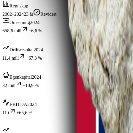
Regnskap
2002–2024
23
år
Revidert
Omsetning
2024
658,6 mill
+6,6 %
Driftsresultat
2024
11,4 mill
+67,3 %
Egenkapital
2024
32 mill
+10,9 %
EBITDA
2024
11 t
+65,6 %