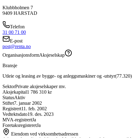
Klubbholmen 7
9409
HARSTAD
Telefon
31 00 71 00
E-post
post@renta.no
Organisasjonsform
Aksjeselskap
Bransje
Utleie og leasing av bygge- og anleggsmaskiner og -utstyr
(
77.320
)
Sektor
Private aksjeselskaper mv.
Aksjekapital
1 786 310 kr
Status
Aktiv
Stiftet
7. januar 2002
Registrert
11. feb. 2002
Vedtektsdato
19. des. 2023
MVA-registrert
Ja
Foretaksregisteret
Ja
Eiendom ved virksomhetsadressen