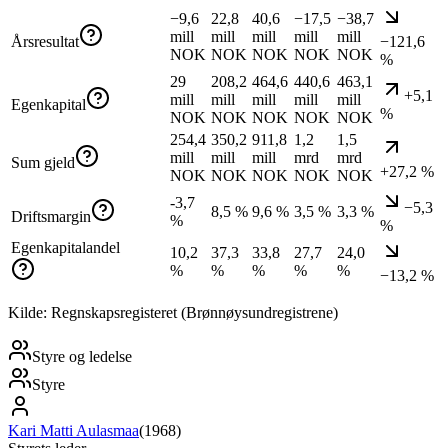
−9,6
22,8
40,6
−17,5
−38,7
mill
mill
mill
mill
mill
Årsresultat
−121,6
NOK
NOK
NOK
NOK
NOK
%
29
208,2
464,6
440,6
463,1
+5,1
mill
mill
mill
mill
mill
Egenkapital
%
NOK
NOK
NOK
NOK
NOK
254,4
350,2
911,8
1,2
1,5
mill
mill
mill
mrd
mrd
Sum gjeld
+27,2 %
NOK
NOK
NOK
NOK
NOK
-3,7
−5,3
8,5 %
9,6 %
3,5 %
3,3 %
Driftsmargin
%
%
Egenkapitalandel
10,2
37,3
33,8
27,7
24,0
%
%
%
%
%
−13,2 %
Kilde: Regnskapsregisteret (Brønnøysundregistrene)
Styre og ledelse
Styre
Kari Matti Aulasmaa
(
1968
)