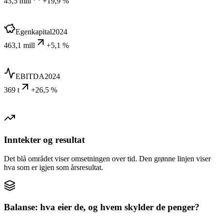
43,5 mill
+19,9 %
Egenkapital
2024
463,1 mill
+5,1 %
EBITDA
2024
369 t
+26,5 %
Inntekter og resultat
Det blå området viser omsetningen over tid. Den grønne linjen viser
hva som er igjen som årsresultat.
Balanse: hva eier de, og hvem skylder de penger?