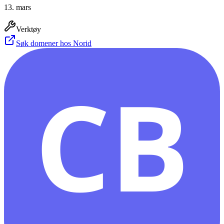
13. mars
Verktøy
Søk domener hos Norid
CB