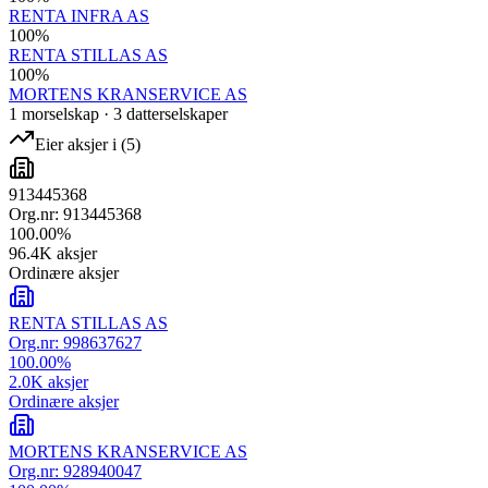
RENTA INFRA AS
100
%
RENTA STILLAS AS
100
%
MORTENS KRANSERVICE AS
1
morselskap
·
3
datterselskap
er
Eier aksjer i
(
5
)
913445368
Org.nr:
913445368
100.00
%
96.4K
aksjer
Ordinære aksjer
RENTA STILLAS AS
Org.nr:
998637627
100.00
%
2.0K
aksjer
Ordinære aksjer
MORTENS KRANSERVICE AS
Org.nr:
928940047