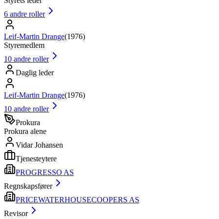
Styrets leder
6
andre roller
Leif-Martin Drange
(
1976
)
Styremedlem
10
andre roller
Daglig leder
Leif-Martin Drange
(
1976
)
10
andre roller
Prokura
Prokura alene
Vidar Johansen
Tjenesteytere
PROGRESSO AS
Regnskapsfører
PRICEWATERHOUSECOOPERS AS
Revisor