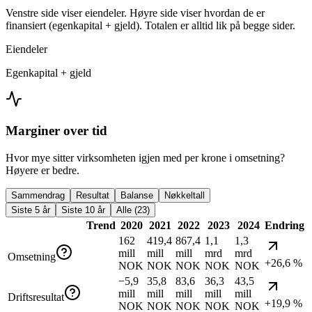
Venstre side viser eiendeler. Høyre side viser hvordan de er
finansiert (egenkapital + gjeld). Totalen er alltid lik på begge sider.
Eiendeler
Egenkapital + gjeld
Marginer over tid
Hvor mye sitter virksomheten igjen med per krone i omsetning?
Høyere er bedre.
Sammendrag
Resultat
Balanse
Nøkkeltall
Siste 5 år
Siste 10 år
Alle (23)
Trend
2020
2021
2022
2023
2024
Endring
162
419,4
867,4
1,1
1,3
mill
mill
mill
mrd
mrd
Omsetning
+26,6 %
NOK
NOK
NOK
NOK
NOK
−5,9
35,8
83,6
36,3
43,5
mill
mill
mill
mill
mill
Driftsresultat
+19,9 %
NOK
NOK
NOK
NOK
NOK