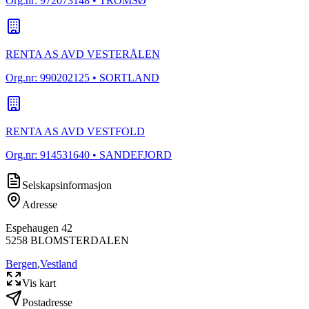
Org.nr:
972073148
• TROMSØ
RENTA AS AVD VESTERÅLEN
Org.nr:
990202125
• SORTLAND
RENTA AS AVD VESTFOLD
Org.nr:
914531640
• SANDEFJORD
Selskapsinformasjon
Adresse
Espehaugen 42
5258
BLOMSTERDALEN
Bergen
,
Vestland
Vis kart
Postadresse