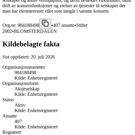
selskaper og andre verdipapirer, og dertil beslektet virksomhet, samt
drift av konsernfunksjoner og ytelser av tjenester til selskaper der
man har eierinteresser eller som inngår i samme konsern.
Org.nr:
984188498
•
407
ansatte
•
Stiftet
2002
•
BLOMSTERDALEN
Kildebelagte fakta
Sist oppdatert:
20. juli 2026
Organisasjonsnummer
984188498
Kilde:
Enhetsregisteret
Organisasjonsform
Aksjeselskap
Kilde:
Enhetsregisteret
Status
Aktiv
Kilde:
Enhetsregisteret
Ansatte
407
Kilde:
Enhetsregisteret
Registrert