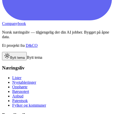
Companybook
Norsk næringsliv — tilgjengelig der din AI jobber. Bygget på åpne
data.
Et prosjekt fra
D&CO
Bytt tema
Bytt tema
Næringsliv
Lister
Nyetableringer
Opphørte
Børsnotert
Anbud
Patentsok
Fylker og kommuner