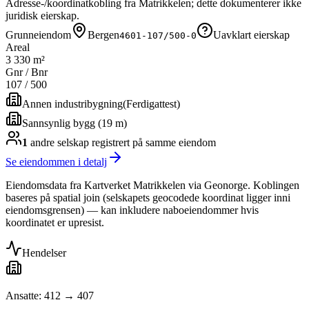
Adresse-/koordinatkobling fra Matrikkelen; dette dokumenterer ikke
juridisk eierskap.
Grunneiendom
Bergen
Uavklart eierskap
4601-107/500-0
Areal
3 330 m²
Gnr / Bnr
107
/
500
Annen industribygning
(
Ferdigattest
)
Sannsynlig bygg (19 m)
1
andre selskap
registrert på samme eiendom
Se eiendommen i detalj
Eiendomsdata fra Kartverket Matrikkelen via Geonorge. Koblingen
baseres på spatial join (selskapets geocodede koordinat ligger inni
eiendomsgrensen) — kan inkludere naboeiendommer hvis
koordinatet er upresist.
Hendelser
Ansatte: 412 → 407