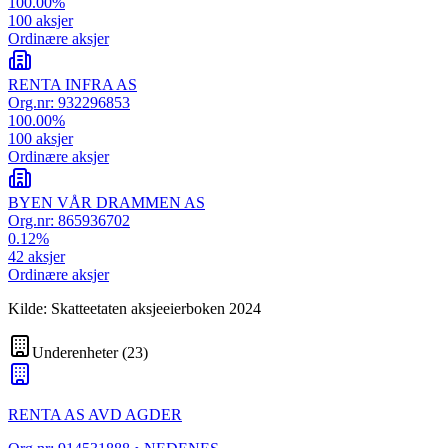
100.00
%
100
aksjer
Ordinære aksjer
RENTA INFRA AS
Org.nr:
932296853
100.00
%
100
aksjer
Ordinære aksjer
BYEN VÅR DRAMMEN AS
Org.nr:
865936702
0.12
%
42
aksjer
Ordinære aksjer
Kilde: Skatteetaten aksjeeierboken 2024
Underenheter
(
23
)
RENTA AS AVD AGDER