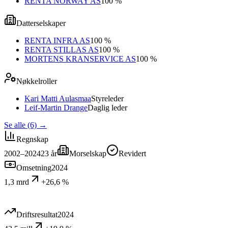
RENTA NORWAY AS
100 %
Datterselskaper
RENTA INFRA AS
100 %
RENTA STILLAS AS
100 %
MORTENS KRANSERVICE AS
100 %
Nøkkelroller
Kari Matti Aulasmaa
Styreleder
Leif-Martin Drange
Daglig leder
Se alle (6)
→
Regnskap
2002–2024
23
år
Morselskap
Revidert
Omsetning
2024
1,3 mrd
+26,6 %
Driftsresultat
2024