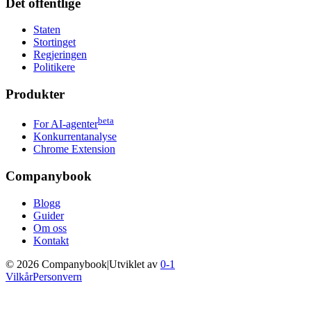
Det offentlige
Staten
Stortinget
Regjeringen
Politikere
Produkter
beta
For AI-agenter
Konkurrentanalyse
Chrome Extension
Companybook
Blogg
Guider
Om oss
Kontakt
©
2026
Companybook
|
Utviklet av
0-1
Vilkår
Personvern