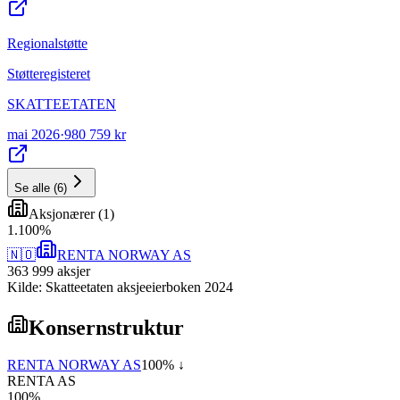
Regionalstøtte
Støtteregisteret
SKATTEETATEN
mai 2026
·
980 759 kr
Se alle
(
6
)
Aksjonærer
(
1
)
1
.
100
%
🇳🇴
RENTA NORWAY AS
363 999
aksjer
Kilde: Skatteetaten aksjeeierboken 2024
Konsernstruktur
RENTA NORWAY AS
100
% ↓
RENTA AS
100
%