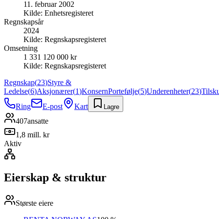
11. februar 2002
Kilde:
Enhetsregisteret
Regnskapsår
2024
Kilde:
Regnskapsregisteret
Omsetning
1 331 120 000 kr
Kilde:
Regnskapsregisteret
Regnskap
(
23
)
Styre &
Ledelse
(
6
)
Aksjonærer
(
1
)
Konsern
Portefølje
(
5
)
Underenheter
(
23
)
Tilsk
Ring
E-post
Kart
Lagre
407
ansatte
1,8 mill. kr
Aktiv
Eierskap & struktur
Største eiere