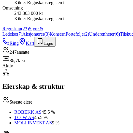
Kilde:
Regnskapsregisteret
Omsetning
243 363 000 kr
Kilde:
Regnskapsregisteret
Regnskap
(
23
)
Styre &
Ledelse
(
7
)
Aksjonærer
(
3
)
Konsern
Portefølje
(
2
)
Underenheter
(
6
)
Tilsku
Ring
Kart
Lagre
247
ansatte
86,7k kr
Aktiv
Eierskap & struktur
Største eiere
ROBEKK AS
45.5 %
TOJW AS
45.5 %
MOLI INVEST AS
9 %