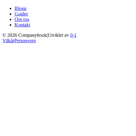
Blogg
Guider
Om oss
Kontakt
©
2026
Companybook
|
Utviklet av
0-1
Vilkår
Personvern