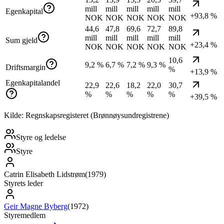
mill
mill
mill
mill
mill
Egenkapital
+93,8 %
NOK
NOK
NOK
NOK
NOK
44,6
47,8
69,6
72,7
89,8
mill
mill
mill
mill
mill
Sum gjeld
+23,4 %
NOK
NOK
NOK
NOK
NOK
10,6
9,2 %
6,7 %
7,2 %
9,3 %
Driftsmargin
%
+13,9 %
Egenkapitalandel
22,9
22,6
18,2
22,0
30,7
%
%
%
%
%
+39,5 %
Kilde: Regnskapsregisteret (Brønnøysundregistrene)
Styre og ledelse
Styre
Catrin Elisabeth Lidstrøm
(
1979
)
Styrets leder
Geir Magne Byberg
(
1972
)
Styremedlem