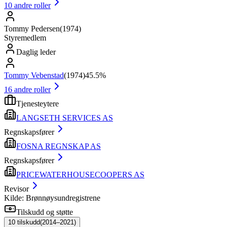
10
andre roller
Tommy Pedersen
(
1974
)
Styremedlem
Daglig leder
Tommy Vebenstad
(
1974
)
45.5%
16
andre roller
Tjenesteytere
LANGSETH SERVICES AS
Regnskapsfører
FOSNA REGNSKAP AS
Regnskapsfører
PRICEWATERHOUSECOOPERS AS
Revisor
Kilde: Brønnøysundregistrene
Tilskudd og støtte
10
tilskudd
(
2014–2021
)