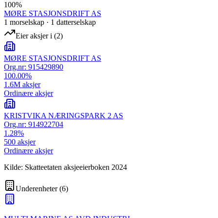
100
%
MØRE STASJONSDRIFT AS
1
morselskap
·
1
datterselskap
Eier aksjer i
(
2
)
MØRE STASJONSDRIFT AS
Org.nr:
915429890
100.00
%
1.6M
aksjer
Ordinære aksjer
KRISTVIKA NÆRINGSPARK 2 AS
Org.nr:
914922704
1.28
%
500
aksjer
Ordinære aksjer
Kilde: Skatteetaten aksjeeierboken 2024
Underenheter
(
6
)