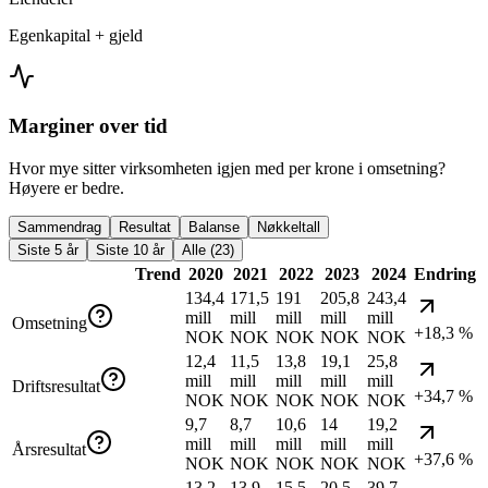
Egenkapital + gjeld
Marginer over tid
Hvor mye sitter virksomheten igjen med per krone i omsetning?
Høyere er bedre.
Sammendrag
Resultat
Balanse
Nøkkeltall
Siste 5 år
Siste 10 år
Alle (23)
Trend
2020
2021
2022
2023
2024
Endring
134,4
171,5
191
205,8
243,4
mill
mill
mill
mill
mill
Omsetning
+18,3 %
NOK
NOK
NOK
NOK
NOK
12,4
11,5
13,8
19,1
25,8
mill
mill
mill
mill
mill
Driftsresultat
+34,7 %
NOK
NOK
NOK
NOK
NOK
9,7
8,7
10,6
14
19,2
mill
mill
mill
mill
mill
Årsresultat
+37,6 %
NOK
NOK
NOK
NOK
NOK
13,2
13,9
15,5
20,5
39,7