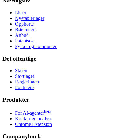
Næringsliv
Lister
Nyetableringer
Opphørte
Børsnotert
Anbud
Patentsok
Fylker og kommuner
Det offentlige
Staten
Stortinget
Regjeringen
Politikere
Produkter
beta
For AI-agenter
Konkurrentanalyse
Chrome Extension
Companybook