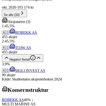
okt. 2020
·
103 174 kr
Se alle
(
10
)
Aksjonærer
(
3
)
1
.
45,5
%
🇳🇴
ROBEKK AS
455
aksjer
2
.
45,5
%
🇳🇴
TOJW AS
455
aksjer
Negativt flertall
3
.
9
%
🇳🇴
MOLI INVEST AS
90
aksjer
Kilde: Skatteetaten aksjeeierboken 2024
Konsernstruktur
ROBEKK AS
46
% ↓
MULTI MARINE AS