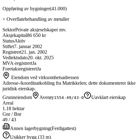
Oppføring av bygninger
(
41.000
)
+
Overflatebehandling av metaller
Sektor
Private aksjeselskaper mv.
Aksjekapital
86 650 kr
Status
Aktiv
Stiftet
7. januar 2002
Registrert
21. jan. 2002
Vedtektsdato
20. okt. 2025
MVA-registrert
Ja
Foretaksregisteret
Ja
Eiendom ved virksomhetsadressen
Adresse-/koordinatkobling fra Matrikkelen; dette dokumenterer ikke
juridisk eierskap.
Grunneiendom
Averøy
Uavklart eierskap
1554-49/43-0
Areal
1.18 hektar
Gnr / Bnr
49
/
43
Annen lagerbygning
(
Ferdigattest
)
Usikker bygg (33 m)