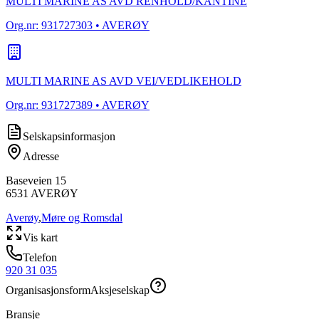
MULTI MARINE AS AVD RENHOLD/KANTINE
Org.nr:
931727303
• AVERØY
MULTI MARINE AS AVD VEI/VEDLIKEHOLD
Org.nr:
931727389
• AVERØY
Selskapsinformasjon
Adresse
Baseveien 15
6531
AVERØY
Averøy
,
Møre og Romsdal
Vis kart
Telefon
920 31 035
Organisasjonsform
Aksjeselskap
Bransje