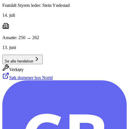
Fratrådt Styrets leder: Stein Yndestad
14. juli
Ansatte: 250 → 262
13. juni
Se alle hendelser
Verktøy
Søk domener hos Norid