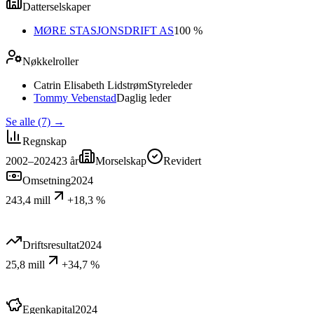
Datterselskaper
MØRE STASJONSDRIFT AS
100 %
Nøkkelroller
Catrin Elisabeth Lidstrøm
Styreleder
Tommy Vebenstad
Daglig leder
Se alle (7)
→
Regnskap
2002–2024
23
år
Morselskap
Revidert
Omsetning
2024
243,4 mill
+18,3 %
Driftsresultat
2024
25,8 mill
+34,7 %
Egenkapital
2024