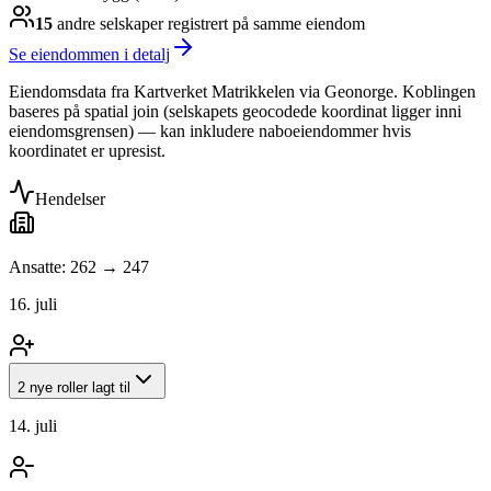
15
andre selskap
er
registrert på samme eiendom
Se eiendommen i detalj
Eiendomsdata fra Kartverket Matrikkelen via Geonorge. Koblingen
baseres på spatial join (selskapets geocodede koordinat ligger inni
eiendomsgrensen) — kan inkludere naboeiendommer hvis
koordinatet er upresist.
Hendelser
Ansatte: 262 → 247
16. juli
2 nye roller lagt til
14. juli