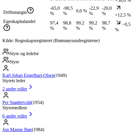
+50,0 %
-65,0
-90,5
-22,9
-20,0
0,0 %
Driftsmargin
%
%
%
%
+12,5 %
Egenkapitalandel
97,4
98,8
99,2
99,2
98,7
−0,5
%
%
%
%
%
%
Kilde: Regnskapsregisteret (Brønnøysundregistrene)
Styre og ledelse
Styre
Karl Johan Engelhart-Olsen
(
1949
)
Styrets leder
2
andre roller
Per Spødervold
(
1954
)
Styremedlem
6
andre roller
Jon Magne Bøe
(
1984
)