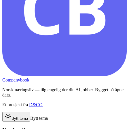
CB
Companybook
Norsk næringsliv — tilgjengelig der din AI jobber. Bygget på åpne
data.
Et prosjekt fra
D&CO
Bytt tema
Bytt tema