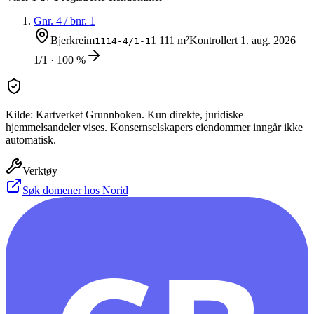
Gnr.
4
/ bnr.
1
Bjerkreim
1 111 m²
Kontrollert
1. aug. 2026
1114-4/1-1
1/1 · 100 %
Kilde: Kartverket Grunnboken. Kun direkte, juridiske
hjemmelsandeler vises. Konsernselskapers eiendommer inngår ikke
automatisk.
Verktøy
Søk domener hos Norid