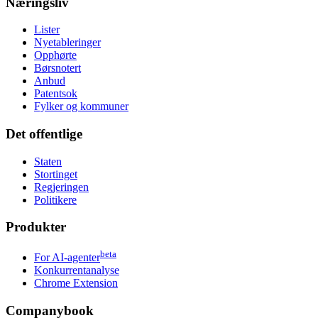
Næringsliv
Lister
Nyetableringer
Opphørte
Børsnotert
Anbud
Patentsok
Fylker og kommuner
Det offentlige
Staten
Stortinget
Regjeringen
Politikere
Produkter
beta
For AI-agenter
Konkurrentanalyse
Chrome Extension
Companybook