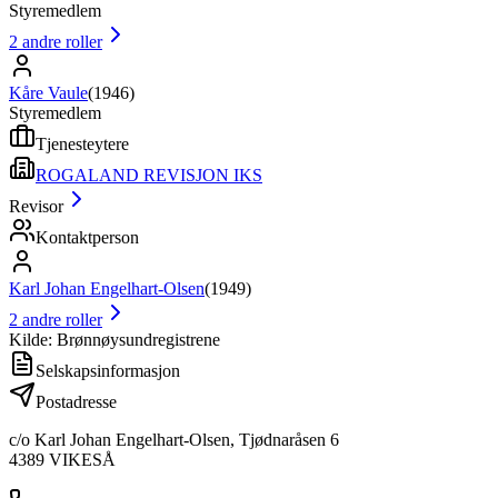
Styremedlem
2
andre roller
Kåre Vaule
(
1946
)
Styremedlem
Tjenesteytere
ROGALAND REVISJON IKS
Revisor
Kontaktperson
Karl Johan Engelhart-Olsen
(
1949
)
2
andre roller
Kilde: Brønnøysundregistrene
Selskapsinformasjon
Postadresse
c/o Karl Johan Engelhart-Olsen, Tjødnaråsen 6
4389
VIKESÅ