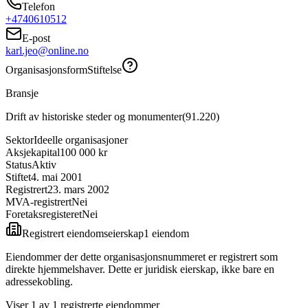
Telefon
+4740610512
E-post
karl.jeo@online.no
Organisasjonsform
Stiftelse
Bransje
Drift av historiske steder og monumenter
(
91.220
)
Sektor
Ideelle organisasjoner
Aksjekapital
100 000 kr
Status
Aktiv
Stiftet
4. mai 2001
Registrert
23. mars 2002
MVA-registrert
Nei
Foretaksregisteret
Nei
Registrert eiendomseierskap
1
eiendom
Eiendommer der dette organisasjonsnummeret er registrert som
direkte hjemmelshaver. Dette er juridisk eierskap, ikke bare en
adressekobling.
Viser
1
av
1
registrerte eiendommer