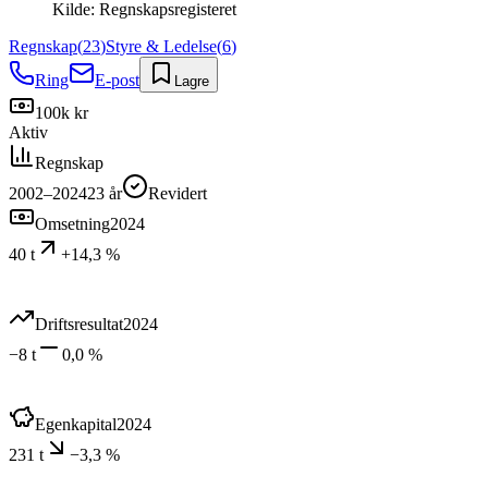
Kilde:
Regnskapsregisteret
Regnskap
(
23
)
Styre & Ledelse
(
6
)
Ring
E-post
Lagre
100k kr
Aktiv
Regnskap
2002–2024
23
år
Revidert
Omsetning
2024
40 t
+14,3 %
Driftsresultat
2024
−8 t
0,0 %
Egenkapital
2024
231 t
−3,3 %