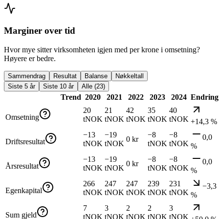
Marginer over tid
Hvor mye sitter virksomheten igjen med per krone i omsetning?
Høyere er bedre.
Sammendrag
Resultat
Balanse
Nøkkeltall
Siste 5 år
Siste 10 år
Alle (23)
Trend
2020
2021
2022
2023
2024
Endring
20
21
42
35
40
Omsetning
tNOK
tNOK
tNOK
tNOK
tNOK
+14,3 %
−13
−19
−8
−8
0,0
0 kr
Driftsresultat
tNOK
tNOK
tNOK
tNOK
%
−13
−19
−8
−8
0,0
0 kr
Årsresultat
tNOK
tNOK
tNOK
tNOK
%
266
247
247
239
231
−3,3
Egenkapital
tNOK
tNOK
tNOK
tNOK
tNOK
%
7
3
2
2
3
Sum gjeld
tNOK
tNOK
tNOK
tNOK
tNOK