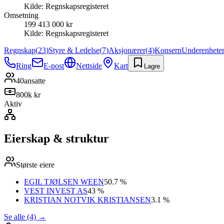
Kilde:
Regnskapsregisteret
Omsetning
199 413 000 kr
Kilde:
Regnskapsregisteret
Regnskap
(
23
)
Styre & Ledelse
(
7
)
Aksjonærer
(
4
)
Konsern
Underenhete
Ring
E-post
Nettside
Kart
Lagre
40
ansatte
800k kr
Aktiv
Eierskap & struktur
Største eiere
EGIL TJØLSEN WEEN
50.7 %
VEST INVEST AS
43 %
KRISTIAN NOTVIK KRISTIANSEN
3.1 %
Se alle (4)
→