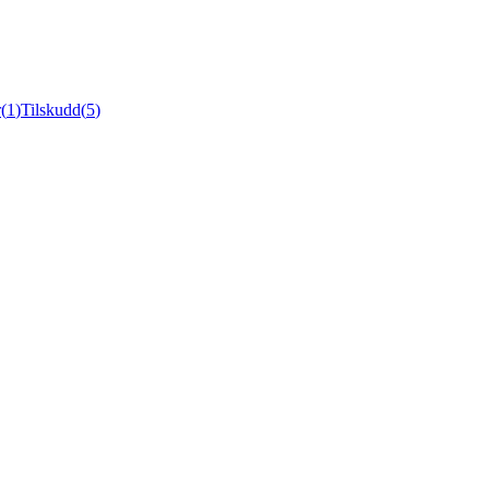
r
(
1
)
Tilskudd
(
5
)