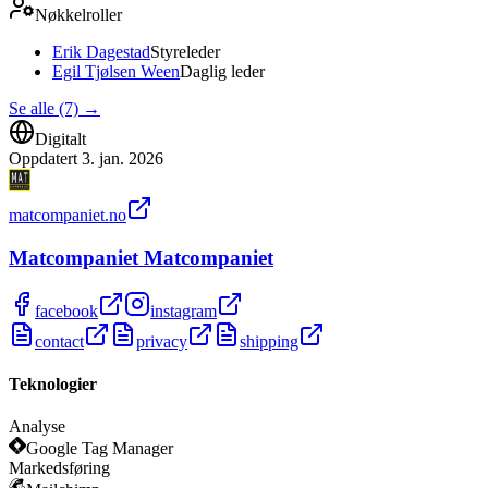
Nøkkelroller
Erik Dagestad
Styreleder
Egil Tjølsen Ween
Daglig leder
Se alle (7)
→
Digitalt
Oppdatert
3. jan. 2026
matcompaniet.no
Matcompaniet Matcompaniet
facebook
instagram
contact
privacy
shipping
Teknologier
Analyse
Google Tag Manager
Markedsføring