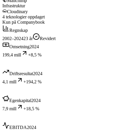
Mailchimp
Infrastruktur
Cloudinary
4
teknologier
oppdaget
Kun på Companybook
Regnskap
2002–2024
23
år
Revidert
Omsetning
2024
199,4 mill
+8,5 %
Driftsresultat
2024
4,1 mill
+194,2 %
Egenkapital
2024
7,9 mill
+18,5 %
EBITDA
2024