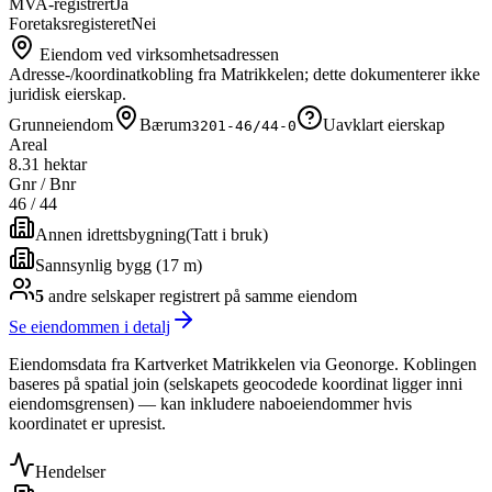
MVA-registrert
Ja
Foretaksregisteret
Nei
Eiendom ved virksomhetsadressen
Adresse-/koordinatkobling fra Matrikkelen; dette dokumenterer ikke
juridisk eierskap.
Grunneiendom
Bærum
Uavklart eierskap
3201-46/44-0
Areal
8.31 hektar
Gnr / Bnr
46
/
44
Annen idrettsbygning
(
Tatt i bruk
)
Sannsynlig bygg (17 m)
5
andre selskap
er
registrert på samme eiendom
Se eiendommen i detalj
Eiendomsdata fra Kartverket Matrikkelen via Geonorge. Koblingen
baseres på spatial join (selskapets geocodede koordinat ligger inni
eiendomsgrensen) — kan inkludere naboeiendommer hvis
koordinatet er upresist.
Hendelser