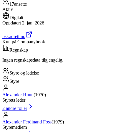
17
ansatte
Aktiv
Digitalt
Oppdatert
2. jan. 2026
bsk.idrett.no
Kun på Companybook
Regnskap
Ingen regnskapsdata tilgjengelig.
Styre og ledelse
Styre
Alexander Huun
(
1970
)
Styrets leder
2
andre roller
Alexander Ferdinand Foss
(
1979
)
Styremedlem