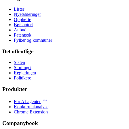
Lister
Nyetableringer
Opphørte
Børsnotert
Anbud
Patentsok
Fylker og kommuner
Det offentlige
Staten
Stortinget
Regjeringen
Politikere
Produkter
beta
For AI-agenter
Konkurrentanalyse
Chrome Extension
Companybook