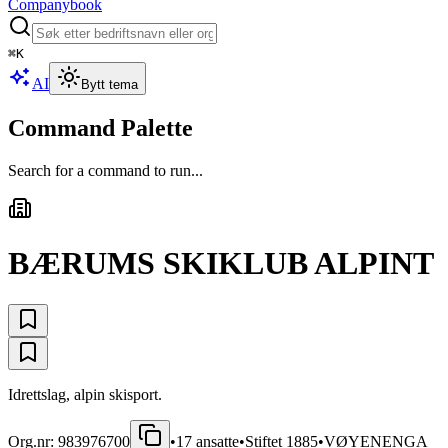
Companybook
⌘
K
AI
Bytt tema
Command Palette
Search for a command to run...
BÆRUMS SKIKLUB ALPINT
Idrettslag, alpin skisport.
Org.nr:
983976700
•
17
ansatte
•
Stiftet
1885
•
VØYENENGA