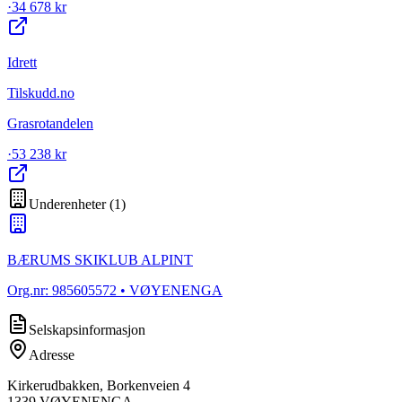
·
34 678 kr
Idrett
Tilskudd.no
Grasrotandelen
·
53 238 kr
Underenheter
(
1
)
BÆRUMS SKIKLUB ALPINT
Org.nr:
985605572
• VØYENENGA
Selskapsinformasjon
Adresse
Kirkerudbakken, Borkenveien 4
1339
VØYENENGA