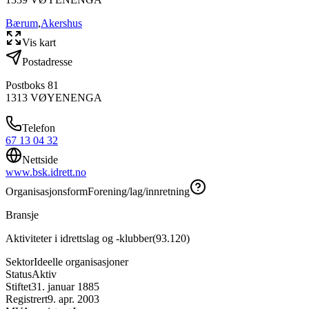
Bærum
,
Akershus
Vis kart
Postadresse
Postboks 81
1313
VØYENENGA
Telefon
67 13 04 32
Nettside
www.bsk.idrett.no
Organisasjonsform
Forening/lag/innretning
Bransje
Aktiviteter i idrettslag og -klubber
(
93.120
)
Sektor
Ideelle organisasjoner
Status
Aktiv
Stiftet
31. januar 1885
Registrert
9. apr. 2003